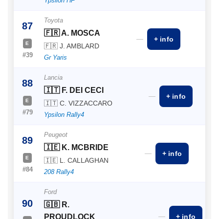
Ypsilon HF
Toyota
87
🇫🇷 A. MOSCA
—
+ info
E
🇫🇷 J. AMBLARD
#39
Gr Yaris
Lancia
88
🇮🇹 F. DEI CECI
—
+ info
E
🇮🇹 C. VIZZACCARO
#79
Ypsilon Rally4
Peugeot
89
🇮🇪 K. MCBRIDE
—
+ info
E
🇮🇪 L. CALLAGHAN
#84
208 Rally4
Ford
90
🇬🇧 R.
—
PROUDLOCK
+ info