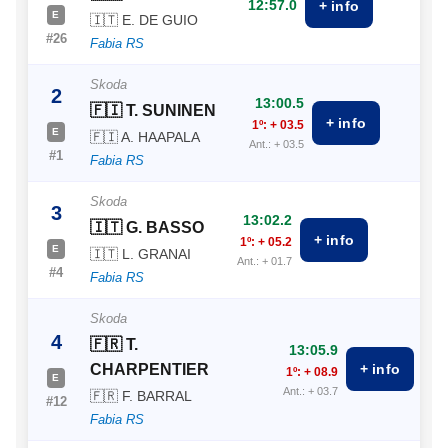
12:57.0
+ info
E
🇮🇹 E. DE GUIO
#26
Fabia RS
Skoda
2
13:00.5
🇫🇮 T. SUNINEN
+ info
1º: + 03.5
E
🇫🇮 A. HAAPALA
Ant.: + 03.5
#1
Fabia RS
Skoda
3
13:02.2
🇮🇹 G. BASSO
+ info
1º: + 05.2
E
🇮🇹 L. GRANAI
Ant.: + 01.7
#4
Fabia RS
Skoda
4
🇫🇷 T.
13:05.9
CHARPENTIER
+ info
1º: + 08.9
E
Ant.: + 03.7
🇫🇷 F. BARRAL
#12
Fabia RS