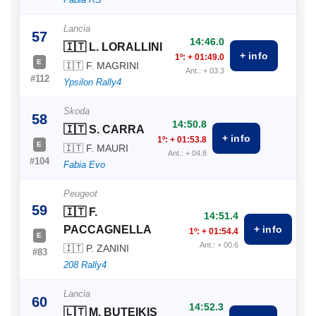
Lancia
57
14:46.0
🇮🇹 L. LORALLINI
+ info
1º: + 01:49.0
E
🇮🇹 F. MAGRINI
Ant.: + 03.3
#112
Ypsilon Rally4
Skoda
58
14:50.8
🇮🇹 S. CARRA
+ info
1º: + 01:53.8
E
🇮🇹 F. MAURI
Ant.: + 04.8
#104
Fabia Evo
Peugeot
59
🇮🇹 F.
14:51.4
PACCAGNELLA
+ info
1º: + 01:54.4
E
Ant.: + 00.6
🇮🇹 P. ZANINI
#83
208 Rally4
Lancia
60
14:52.3
🇱🇹 M. BUTEIKIS