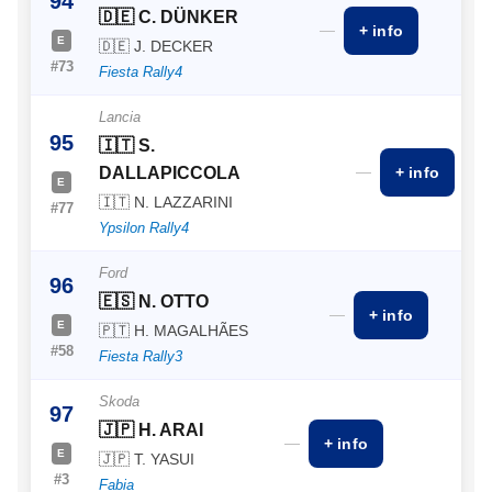
94
🇩🇪 C. DÜNKER
—
+ info
E
🇩🇪 J. DECKER
#73
Fiesta Rally4
Lancia
95
🇮🇹 S.
—
DALLAPICCOLA
+ info
E
🇮🇹 N. LAZZARINI
#77
Ypsilon Rally4
Ford
96
🇪🇸 N. OTTO
—
+ info
E
🇵🇹 H. MAGALHÃES
#58
Fiesta Rally3
Skoda
97
🇯🇵 H. ARAI
—
+ info
E
🇯🇵 T. YASUI
#3
Fabia