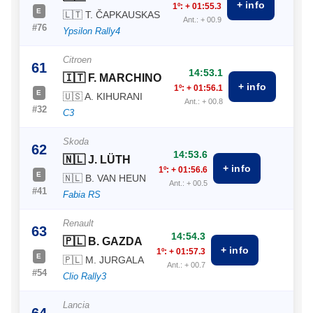
+ info
1º: + 01:55.3
E
🇱🇹 T. ČAPKAUSKAS
Ant.: + 00.9
#76
Ypsilon Rally4
Citroen
61
14:53.1
🇮🇹 F. MARCHINO
+ info
1º: + 01:56.1
E
🇺🇸 A. KIHURANI
Ant.: + 00.8
#32
C3
Skoda
62
14:53.6
🇳🇱 J. LÜTH
+ info
1º: + 01:56.6
E
🇳🇱 B. VAN HEUN
Ant.: + 00.5
#41
Fabia RS
Renault
63
14:54.3
🇵🇱 B. GAZDA
+ info
1º: + 01:57.3
E
🇵🇱 M. JURGALA
Ant.: + 00.7
#54
Clio Rally3
Lancia
64