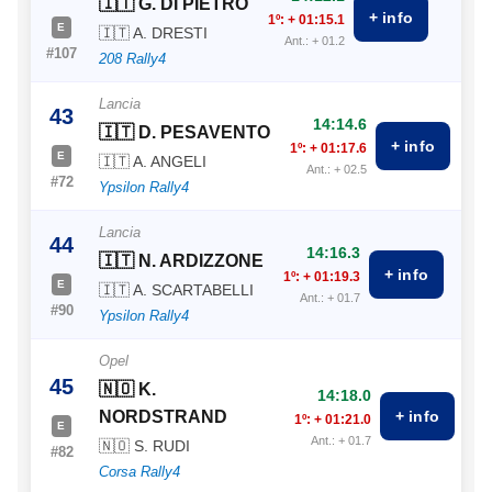
🇮🇹 G. DI PIETRO
+ info
1º: + 01:15.1
E
🇮🇹 A. DRESTI
Ant.: + 01.2
#107
208 Rally4
Lancia
43
14:14.6
🇮🇹 D. PESAVENTO
+ info
1º: + 01:17.6
E
🇮🇹 A. ANGELI
Ant.: + 02.5
#72
Ypsilon Rally4
Lancia
44
14:16.3
🇮🇹 N. ARDIZZONE
+ info
1º: + 01:19.3
E
🇮🇹 A. SCARTABELLI
Ant.: + 01.7
#90
Ypsilon Rally4
Opel
45
🇳🇴 K.
14:18.0
NORDSTRAND
+ info
1º: + 01:21.0
E
Ant.: + 01.7
🇳🇴 S. RUDI
#82
Corsa Rally4