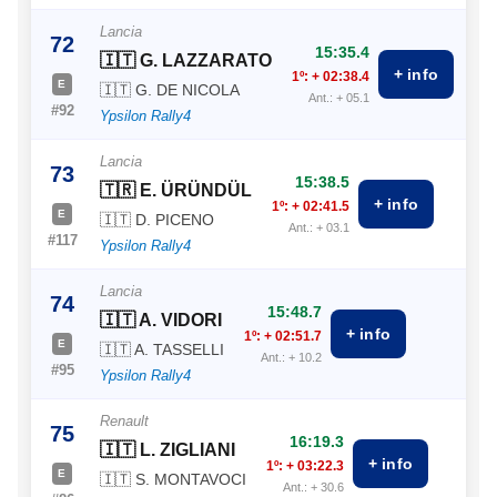
Lancia
72
15:35.4
🇮🇹 G. LAZZARATO
+ info
1º: + 02:38.4
E
🇮🇹 G. DE NICOLA
Ant.: + 05.1
#92
Ypsilon Rally4
Lancia
73
15:38.5
🇹🇷 E. ÜRÜNDÜL
+ info
1º: + 02:41.5
E
🇮🇹 D. PICENO
Ant.: + 03.1
#117
Ypsilon Rally4
Lancia
74
15:48.7
🇮🇹 A. VIDORI
+ info
1º: + 02:51.7
E
🇮🇹 A. TASSELLI
Ant.: + 10.2
#95
Ypsilon Rally4
Renault
75
16:19.3
🇮🇹 L. ZIGLIANI
+ info
1º: + 03:22.3
E
🇮🇹 S. MONTAVOCI
Ant.: + 30.6