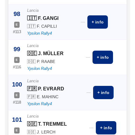
Lancia
98
🇮🇹 F. GANGI
—
+ info
E
🇮🇹 F. CAPILLI
#113
Ypsilon Rally4
Lancia
99
🇩🇪 J. MÜLLER
—
+ info
E
🇩🇪 P. RAABE
#116
Ypsilon Rally4
Lancia
100
🇫🇷 P. EVRARD
—
+ info
E
🇫🇷 E. MAHINC
#118
Ypsilon Rally4
Lancia
101
🇩🇪 T. TREMMEL
—
+ info
E
🇩🇪 J. LERCH