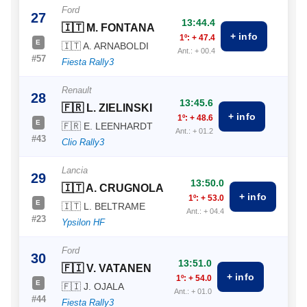
Ford
27
13:44.4
🇮🇹 M. FONTANA
+ info
1º: + 47.4
E
🇮🇹 A. ARNABOLDI
Ant.: + 00.4
#57
Fiesta Rally3
Renault
28
13:45.6
🇫🇷 L. ZIELINSKI
+ info
1º: + 48.6
E
🇫🇷 E. LEENHARDT
Ant.: + 01.2
#43
Clio Rally3
Lancia
29
13:50.0
🇮🇹 A. CRUGNOLA
+ info
1º: + 53.0
E
🇮🇹 L. BELTRAME
Ant.: + 04.4
#23
Ypsilon HF
Ford
30
13:51.0
🇫🇮 V. VATANEN
+ info
1º: + 54.0
E
🇫🇮 J. OJALA
Ant.: + 01.0
#44
Fiesta Rally3