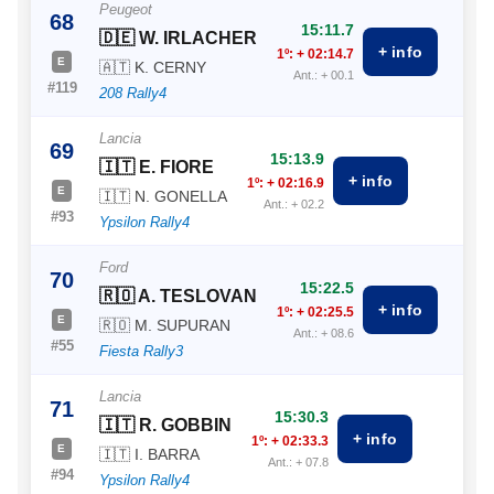
Peugeot
68
15:11.7
🇩🇪 W. IRLACHER
+ info
1º: + 02:14.7
E
🇦🇹 K. CERNY
Ant.: + 00.1
#119
208 Rally4
Lancia
69
15:13.9
🇮🇹 E. FIORE
+ info
1º: + 02:16.9
E
🇮🇹 N. GONELLA
Ant.: + 02.2
#93
Ypsilon Rally4
Ford
70
15:22.5
🇷🇴 A. TESLOVAN
+ info
1º: + 02:25.5
E
🇷🇴 M. SUPURAN
Ant.: + 08.6
#55
Fiesta Rally3
Lancia
71
15:30.3
🇮🇹 R. GOBBIN
+ info
1º: + 02:33.3
E
🇮🇹 I. BARRA
Ant.: + 07.8
#94
Ypsilon Rally4