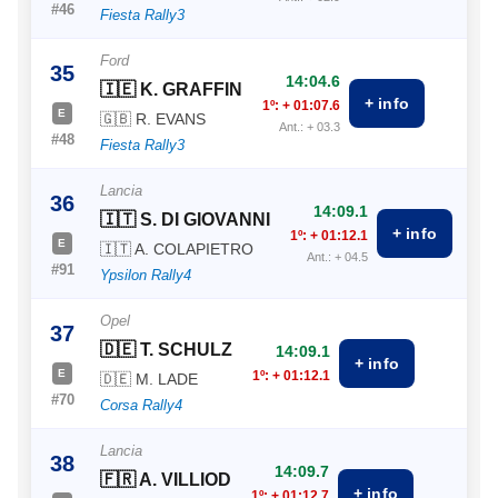
#46
Fiesta Rally3
Ford
35
14:04.6
🇮🇪 K. GRAFFIN
+ info
1º: + 01:07.6
E
🇬🇧 R. EVANS
Ant.: + 03.3
#48
Fiesta Rally3
Lancia
36
14:09.1
🇮🇹 S. DI GIOVANNI
+ info
1º: + 01:12.1
E
🇮🇹 A. COLAPIETRO
Ant.: + 04.5
#91
Ypsilon Rally4
Opel
37
🇩🇪 T. SCHULZ
14:09.1
+ info
E
1º: + 01:12.1
🇩🇪 M. LADE
#70
Corsa Rally4
Lancia
38
14:09.7
🇫🇷 A. VILLIOD
+ info
1º: + 01:12.7