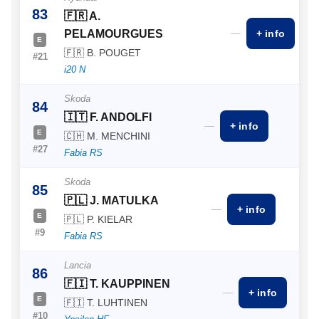
83
🇫🇷 A.
—
PELAMOURGUES
+ info
E
🇫🇷 B. POUGET
#21
i20 N
Skoda
84
🇮🇹 F. ANDOLFI
—
+ info
E
🇨🇭 M. MENCHINI
#27
Fabia RS
Skoda
85
🇵🇱 J. MATULKA
—
+ info
E
🇵🇱 P. KIELAR
#9
Fabia RS
Lancia
86
🇫🇮 T. KAUPPINEN
—
+ info
E
🇫🇮 T. LUHTINEN
#10