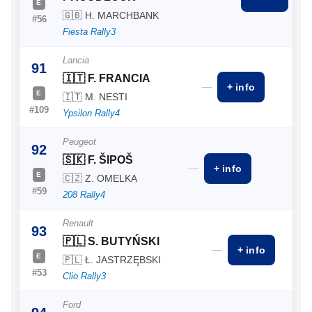
E
🇬🇧 H. MARCHBANK
#56
Fiesta Rally3
Lancia
91
🇮🇹 F. FRANCIA
—
+ info
E
🇮🇹 M. NESTI
#109
Ypsilon Rally4
Peugeot
92
🇸🇰 F. ŠIPOŠ
—
+ info
E
🇨🇿 Z. OMELKA
#59
208 Rally4
Renault
93
🇵🇱 S. BUTYŃSKI
—
+ info
E
🇵🇱 Ł. JASTRZĘBSKI
#53
Clio Rally3
Ford