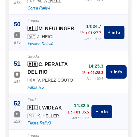
🇩🇪 M. WENZEL
#78
Corsa Rally4
Lancia
50
14:24.7
🇦🇹 M. NEULINGER
+ info
1º: + 01:27.7
E
🇦🇹 J. HEIGL
Ant.: + 00.3
#75
Ypsilon Rally4
Skoda
51
🇲🇽 C. PERALTA
14:25.3
DEL RIO
+ info
1º: + 01:28.3
E
Ant.: + 00.6
🇲🇽 V. PÉREZ COUTO
#42
Fabia RS
Ford
52
14:32.5
🇵🇱 I. WIDŁAK
+ info
1º: + 01:35.5
E
🇵🇱 K. HELLER
Ant.: + 07.2
#52
Fiesta Rally3
Lancia