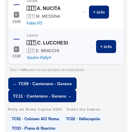
Skoda
—
🇮🇹 A. NUCITA
—
+ info
E
🇮🇹 M. MESSINA
#100
Fabia RS
Lancia
—
🇮🇹 C. LUCCHESI
—
+ info
E
🇮🇹 E. BRACCHI
#108
Ypsilon Rally4
Toca
+ info
para ver los tiempos de cada tramo.
← TC09 · Canterano - Gerano
TC11 · Canterano - Gerano →
Rally de Roma Capital 2026 · Todos los tramos
TC01 · Coloseo ACI Roma
TC02 · Vallecupola
TC03 · Piana di Rascino