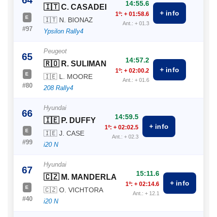
14:55.6
🇮🇹 C. CASADEI
+ info
1º: + 01:58.6
E
🇮🇹 N. BIONAZ
Ant.: + 01.3
#97
Ypsilon Rally4
Peugeot
65
14:57.2
🇷🇴 R. SULIMAN
+ info
1º: + 02:00.2
E
🇮🇪 L. MOORE
Ant.: + 01.6
#80
208 Rally4
Hyundai
66
14:59.5
🇮🇪 P. DUFFY
+ info
1º: + 02:02.5
E
🇮🇪 J. CASE
Ant.: + 02.3
#99
i20 N
Hyundai
67
15:11.6
🇨🇿 M. MANDERLA
+ info
1º: + 02:14.6
E
🇨🇿 O. VICHTORA
Ant.: + 12.1
#40
i20 N