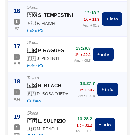
Skoda
16
13:18.3
🇷🇴 S. TEMPESTINI
+ info
1º: + 21.3
E
🇷🇴 F. MAIOR
Ant.: + 01.7
#7
Fabia RS
Skoda
17
13:26.8
🇫🇷 P. RAGUES
+ info
1º: + 29.8
E
🇫🇷 J. PESENTI
Ant.: + 08.5
#15
Fabia RS
Toyota
18
13:27.7
🇪🇸 R. BLACH
+ info
1º: + 30.7
E
🇪🇸 D. SOSA OJEDA
Ant.: + 00.9
#34
Gr Yaris
Skoda
19
13:28.2
🇮🇹 L. SULPIZIO
+ info
1º: + 31.2
E
🇮🇹 M. FENOLI
Ant.: + 00.5
#29