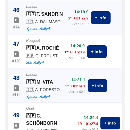
Lancia
46
14:19.9
🇮🇹 T. SANDRIN
+ info
1º: + 01:22.9
E
🇮🇹 A. DAL MASO
Ant.: + 01.9
#74
Ypsilon Rally4
Peugeot
47
14:20.9
🇫🇷 A. ROCHÉ
+ info
1º: + 01:23.9
E
🇫🇷 Q. PROUST
Ant.: + 01.0
#120
208 Rally4
Lancia
48
14:21.1
🇮🇹 M. VITA
+ info
1º: + 01:24.1
E
🇮🇹 A. FORESTO
Ant.: + 00.2
#111
Ypsilon Rally4
Opel
49
🇩🇪 C.
14:24.4
SCHÖNBORN
+ info
1º: + 01:27.4
E
Ant.: + 03.3