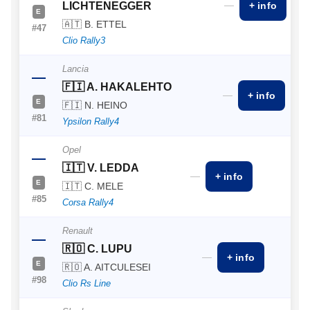
—
LICHTENEGGER
+ info
E
🇦🇹 B. ETTEL
#47
Clio Rally3
Lancia
—
🇫🇮 A. HAKALEHTO
—
+ info
E
🇫🇮 N. HEINO
#81
Ypsilon Rally4
Opel
—
🇮🇹 V. LEDDA
—
+ info
E
🇮🇹 C. MELE
#85
Corsa Rally4
Renault
—
🇷🇴 C. LUPU
—
+ info
E
🇷🇴 A. AITCULESEI
#98
Clio Rs Line