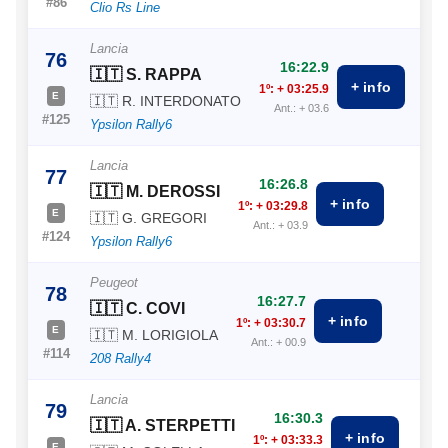
#86
Clio Rs Line
Lancia
76
16:22.9
🇮🇹 S. RAPPA
+ info
1º: + 03:25.9
E
🇮🇹 R. INTERDONATO
Ant.: + 03.6
#125
Ypsilon Rally6
Lancia
77
16:26.8
🇮🇹 M. DEROSSI
+ info
1º: + 03:29.8
E
🇮🇹 G. GREGORI
Ant.: + 03.9
#124
Ypsilon Rally6
Peugeot
78
16:27.7
🇮🇹 C. COVI
+ info
1º: + 03:30.7
E
🇮🇹 M. LORIGIOLA
Ant.: + 00.9
#114
208 Rally4
Lancia
79
16:30.3
🇮🇹 A. STERPETTI
+ info
1º: + 03:33.3
E