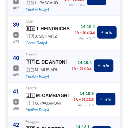
E
🇫🇷 L. PASCAUD
Ant.: + 00.6
#87
Ypsilon Rally4
Opel
39
14:10.4
🇧🇪 T. HEINDRICHS
+ info
1º: + 01:13.4
E
🇱🇺 J. SCHMITZ
Ant.: + 00.7
#71
Corsa Rally4
Lancia
40
🇮🇹 E. DE ANTONI
14:10.4
+ info
E
1º: + 01:13.4
🇮🇹 M. MUSIARI
#89
Ypsilon Rally4
Lancia
41
14:10.9
🇮🇹 M. CAMBIAGHI
+ info
1º: + 01:13.9
E
🇮🇹 G. PAGANONI
Ant.: + 00.5
#88
Ypsilon Rally4
Peugeot
42
14:12.1