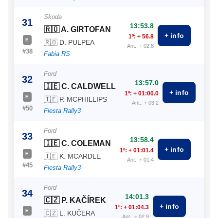
Skoda
31
13:53.8
🇷🇴 A. GIRTOFAN
+ info
1º: + 56.8
E
🇷🇴 D. PULPEA
Ant.: + 02.8
#38
Fabia RS
Ford
32
13:57.0
🇮🇪 C. CALDWELL
+ info
1º: + 01:00.0
E
🇮🇪 P. MCPHILLIPS
Ant.: + 03.2
#50
Fiesta Rally3
Ford
33
13:58.4
🇮🇪 C. COLEMAN
+ info
1º: + 01:01.4
E
🇮🇪 K. MCARDLE
Ant.: + 01.4
#45
Fiesta Rally3
Ford
34
14:01.3
🇨🇿 P. KAČÍREK
+ info
1º: + 01:04.3
E
🇨🇿 L. KUČERA
Ant.: + 02.9