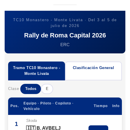
TC10 Monastero - Monte Livata · Del 3 al 5 de
julio de 2026
Rally de Roma Capital 2026
ERC
Tramo TC10 Monastero -
Clasificación General
Monte Livata
Clase
Todos
E
Equipo · Piloto · Copiloto ·
Pos.
Tiempo
Info
Vehículo
Skoda
1
🇮🇹 B. AVBELJ