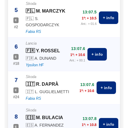
Skoda
5
🇵🇱 M. MARCZYK
13:07.5
+ info
🇵🇱 S.
1º: + 10.5
E
Ant.: + 01.6
GOSPODARCZYK
#2
Fabia RS
Lancia
6
13:07.6
🇫🇷 Y. ROSSEL
+ info
1º: + 10.6
E
🇫🇷 A. DUNAND
Ant.: + 00.1
#18
Ypsilon HF
Skoda
7
🇮🇹 R. DAPRÀ
13:07.6
+ info
E
1º: + 10.6
🇮🇹 L. GUGLIELMETTI
#24
Fabia RS
Skoda
8
🇪🇸 M. BULACIA
13:07.8
+ info
🇪🇸 A. FERNANDEZ
1º: + 10.8
E