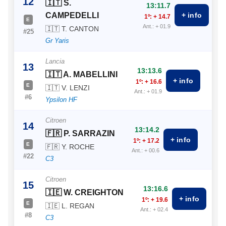
12
🇮🇹 S.
13:11.7
CAMPEDELLI
+ info
1º: + 14.7
E
Ant.: + 01.9
🇮🇹 T. CANTON
#25
Gr Yaris
Lancia
13
13:13.6
🇮🇹 A. MABELLINI
+ info
1º: + 16.6
E
🇮🇹 V. LENZI
Ant.: + 01.9
#6
Ypsilon HF
Citroen
14
13:14.2
🇫🇷 P. SARRAZIN
+ info
1º: + 17.2
E
🇫🇷 Y. ROCHE
Ant.: + 00.6
#22
C3
Citroen
15
13:16.6
🇮🇪 W. CREIGHTON
+ info
1º: + 19.6
E
🇮🇪 L. REGAN
Ant.: + 02.4
#8
C3