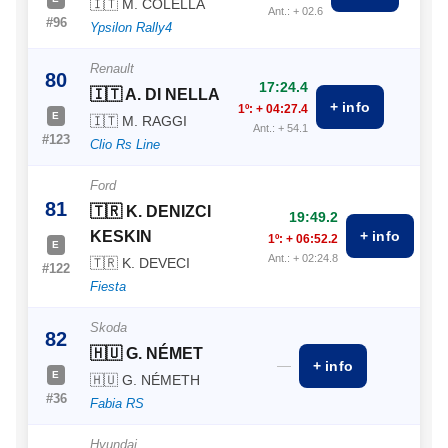
🇮🇹 M. COLELLA
Ant.: + 02.6
#96
Ypsilon Rally4
Renault
80
17:24.4
🇮🇹 A. DI NELLA
+ info
1º: + 04:27.4
E
🇮🇹 M. RAGGI
Ant.: + 54.1
#123
Clio Rs Line
Ford
81
🇹🇷 K. DENIZCI
19:49.2
KESKIN
+ info
1º: + 06:52.2
E
Ant.: + 02:24.8
🇹🇷 K. DEVECI
#122
Fiesta
Skoda
82
🇭🇺 G. NÉMET
—
+ info
E
🇭🇺 G. NÉMETH
#36
Fabia RS
Hyundai