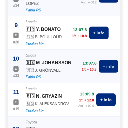
Ant.: + 00.2
LOPEZ
#14
Fabia RS
Lancia
9
🇫🇷 Y. BONATO
13:07.8
+ info
E
1º: + 10.8
🇫🇷 B. BOULLOUD
#20
Ypsilon HF
Skoda
10
🇸🇪 M. JOHANSSON
13:07.8
+ info
E
1º: + 10.8
🇸🇪 J. GRÖNVALL
#33
Fabia RS
Lancia
11
13:09.8
🇧🇬 N. GRYAZIN
+ info
1º: + 12.8
E
🇧🇬 K. ALEKSANDROV
Ant.: + 02.0
#19
Ypsilon HF
Toyota