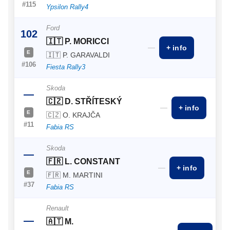
#115
Ypsilon Rally4
Ford
102
🇮🇹 P. MORICCI
—
+ info
E
🇮🇹 P. GARAVALDI
#106
Fiesta Rally3
Skoda
—
🇨🇿 D. STŘÍTESKÝ
—
+ info
E
🇨🇿 O. KRAJČA
#11
Fabia RS
Skoda
—
🇫🇷 L. CONSTANT
—
+ info
E
🇫🇷 M. MARTINI
#37
Fabia RS
Renault
—
🇦🇹 M.