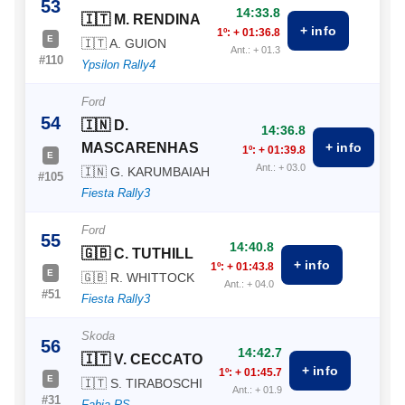
53
14:33.8
🇮🇹 M. RENDINA
+ info
1º: + 01:36.8
E
🇮🇹 A. GUION
Ant.: + 01.3
#110
Ypsilon Rally4
Ford
54
🇮🇳 D.
14:36.8
MASCARENHAS
+ info
1º: + 01:39.8
E
Ant.: + 03.0
🇮🇳 G. KARUMBAIAH
#105
Fiesta Rally3
Ford
55
14:40.8
🇬🇧 C. TUTHILL
+ info
1º: + 01:43.8
E
🇬🇧 R. WHITTOCK
Ant.: + 04.0
#51
Fiesta Rally3
Skoda
56
14:42.7
🇮🇹 V. CECCATO
+ info
1º: + 01:45.7
E
🇮🇹 S. TIRABOSCHI
Ant.: + 01.9
#31
Fabia RS