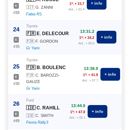
+ info
1º: + 33.7
E
🇮🇹 G. ZANNI
Ant.: + 01.4
#28
Fabia RS
Toyota
24
13:31.2
🇫🇷 E. DELECOUR
+ info
1º: + 34.2
E
🇫🇷 F. GORDON
Ant.: + 00.5
#35
Gr Yaris
Toyota
25
🇫🇷 B. BOULENC
13:38.9
+ info
🇫🇷 C. BAROZZI-
1º: + 41.9
E
Ant.: + 07.7
GAUZE
#30
Gr Yaris
Ford
26
13:44.0
🇮🇪 C. RAHILL
+ info
1º: + 47.0
E
🇮🇪 C. SMITH
Ant.: + 05.1
#49
Fiesta Rally3