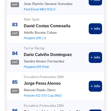
Jose Ramón Seoane Gonzalez
AUT
Ford Escort MK2 RS2.0
Maki Sport
83
David Costas Comesaña
+ info
Adolfo Buceta Cobas
AUT
Peugeot 206 1.6
Ya-Car Racing
84
Dario Calviño Dominguez
+ info
Sandra Amaro Fernandez
AUT
Peugeot 205 Proto
Escudería Pontevedra 1984
85
Jorge Perez Alonso
+ info
Manuel Raido Otero
AUT
Porsche 911 GT3 Cup (992)
Escudería Pontevedra 1984
86