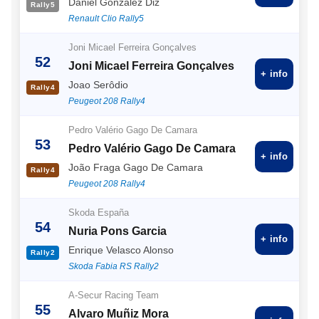
Daniel Gonzalez Diz
Rally5
Renault Clio Rally5
Joni Micael Ferreira Gonçalves
52
Joni Micael Ferreira Gonçalves
+ info
Joao Serôdio
Rally4
Peugeot 208 Rally4
Pedro Valério Gago De Camara
53
Pedro Valério Gago De Camara
+ info
João Fraga Gago De Camara
Rally4
Peugeot 208 Rally4
Skoda España
54
Nuria Pons Garcia
+ info
Enrique Velasco Alonso
Rally2
Skoda Fabia RS Rally2
A-Secur Racing Team
55
Alvaro Muñiz Mora