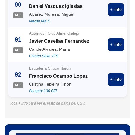
90
Daniel Vazquez Iglesias
+ info
Alvarez Moreira, Miguel
AUT
Mazda MX-5
Automóvil Club Almendralejo
91
Javier Casellas Fernandez
+ info
Caride Alvarez, Maria
AUT
Citroën Saxo VTS
Escudería Siroco Narón
92
Francisco Ocampo Lopez
+ info
Cristina Teixeira Piñon
AUT
Peugeot 106 GTI
Toca
+ info
para ver el resto de datos del CSV.