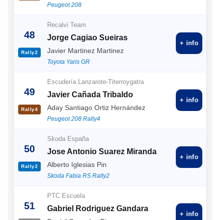
Peugeot 208
Recalvi Team
48
Jorge Cagiao Sueiras
+ info
Javier Martinez Martinez
Rally2
Toyota Yaris GR
Escudería Lanzarote-Titerroygatra
49
Javier Cañada Tribaldo
+ info
Aday Santiago Ortiz Hernández
Rally4
Peugeot 208 Rally4
Skoda España
50
Jose Antonio Suarez Miranda
+ info
Alberto Iglesias Pin
Rally2
Skoda Fabia RS Rally2
PTC Escuela
51
Gabriel Rodriguez Gandara
+ info