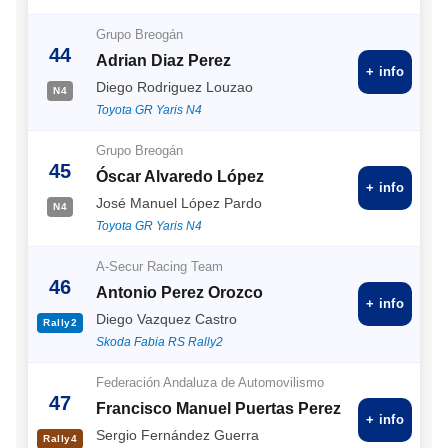
Grupo Breogán
44
Adrian Diaz Perez
+ info
Diego Rodriguez Louzao
N4
Toyota GR Yaris N4
Grupo Breogán
45
Óscar Alvaredo López
+ info
José Manuel López Pardo
N4
Toyota GR Yaris N4
A-Secur Racing Team
46
Antonio Perez Orozco
+ info
Diego Vazquez Castro
Rally2
Skoda Fabia RS Rally2
Federación Andaluza de Automovilismo
47
Francisco Manuel Puertas Perez
+ info
Sergio Fernández Guerra
Rally4