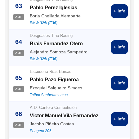
63
Pablo Perez Iglesias
+ info
Borja Cheillada Alemparte
AUT
BMW 325i (E36)
Desguaces Tino Racing
64
Brais Fernandez Otero
+ info
Alejandro Somoza Sampedro
AUT
BMW 325i (E36)
Escudería Rías Baixas
65
Pablo Pazo Figueroa
+ info
Ezequiel Salgueiro Simoes
AUT
Talbot Sunbeam Lotus
A.D. Cantera Competición
66
Victor Manuel Vila Fernandez
+ info
Jacobo Piñeiro Costas
AUT
Peugeot 206