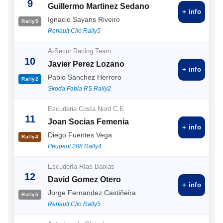
9
Guillermo Martinez Sedano
+ info
Ignacio Sayans Riveiro
Rally5
Renault Clio Rally5
A-Secur Racing Team
10
Javier Perez Lozano
+ info
Pablo Sánchez Herrero
Rally2
Skoda Fabia RS Rally2
Escuderia Costa Nord C.E.
11
Joan Socias Femenia
+ info
Diego Fuentes Vega
Rally4
Peugeot 208 Rally4
Escudería Rías Baixas
12
David Gomez Otero
+ info
Jorge Fernandez Castiñeira
Rally5
Renault Clio Rally5