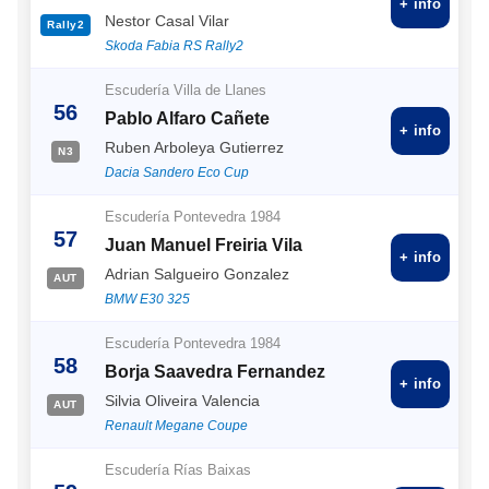
+ info
Nestor Casal Vilar
Rally2
Skoda Fabia RS Rally2
Escudería Villa de Llanes
56
Pablo Alfaro Cañete
+ info
Ruben Arboleya Gutierrez
N3
Dacia Sandero Eco Cup
Escudería Pontevedra 1984
57
Juan Manuel Freiria Vila
+ info
Adrian Salgueiro Gonzalez
AUT
BMW E30 325
Escudería Pontevedra 1984
58
Borja Saavedra Fernandez
+ info
Silvia Oliveira Valencia
AUT
Renault Megane Coupe
Escudería Rías Baixas