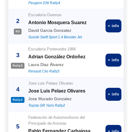
Peugeot 208 Rally4
Escudería Ourense
2
Antonio Mosquera Suarez
+ info
David Garcia Gonzalez
N3
Suzuki Swift Sport 1.4 Booster Jet
Escudería Pontevedra 1984
3
Adrian González Ordoñez
+ info
Laura Diaz Álvarez
Rally5
Renault Clio Rally5
Jose Luis Pelaez Olivares
4
Jose Luis Pelaez Olivares
+ info
Jose Murado Gonzalez
Rally2
Toyota GR Yaris Rally2
Federación de Automovilismo del
Principado de Asturias
5
Pablo Fernandez Carbajosa
+ info