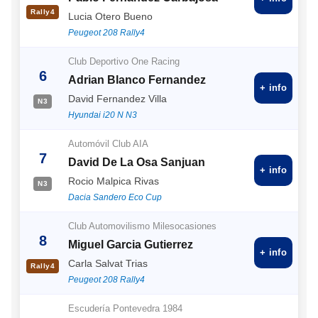
Rally4
Lucia Otero Bueno
Peugeot 208 Rally4
Club Deportivo One Racing
6
Adrian Blanco Fernandez
+ info
David Fernandez Villa
N3
Hyundai i20 N N3
Automóvil Club AIA
7
David De La Osa Sanjuan
+ info
Rocio Malpica Rivas
N3
Dacia Sandero Eco Cup
Club Automovilismo Milesocasiones
8
Miguel Garcia Gutierrez
+ info
Carla Salvat Trias
Rally4
Peugeot 208 Rally4
Escudería Pontevedra 1984