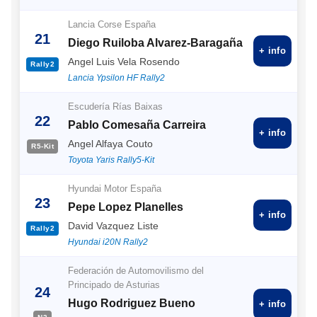
Lancia Corse España
21
Diego Ruiloba Alvarez-Baragaña
+ info
Angel Luis Vela Rosendo
Rally2
Lancia Ypsilon HF Rally2
Escudería Rías Baixas
22
Pablo Comesaña Carreira
+ info
Angel Alfaya Couto
R5-Kit
Toyota Yaris Rally5-Kit
Hyundai Motor España
23
Pepe Lopez Planelles
+ info
David Vazquez Liste
Rally2
Hyundai i20N Rally2
Federación de Automovilismo del
Principado de Asturias
24
Hugo Rodriguez Bueno
+ info