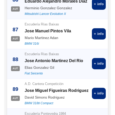
Eduardo Alejandro Morales Diaz
+ info
Herminio Gonzalez Gonzalez
AUT
Mitsubishi Lancer Evolution X
Escudería Rías Baixas
87
Jose Manuel Pintos Vila
+ info
Mario Martinez Adan
AUT
BMW 316i
Escudería Rías Baixas
88
Jose Antonio Martinez Del Rio
+ info
Elias Gonzalez Gil
AUT
Fiat Seicento
A.D. Cantera Competición
89
Jose Miguel Figueiras Rodriguez
+ info
David Simons Rodriguez
AUT
BMW 318ti Compact
Escudería Pontevedra 1984