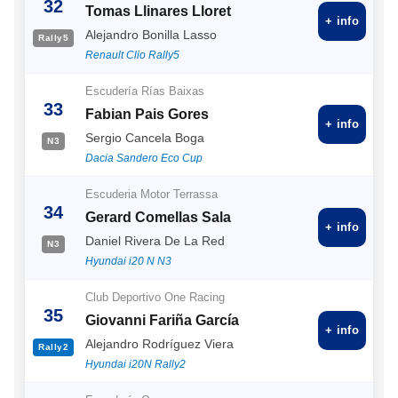
32
Tomas Llinares Lloret
+ info
Alejandro Bonilla Lasso
Rally5
Renault Clio Rally5
Escudería Rías Baixas
33
Fabian Pais Gores
+ info
Sergio Cancela Boga
N3
Dacia Sandero Eco Cup
Escuderia Motor Terrassa
34
Gerard Comellas Sala
+ info
Daniel Rivera De La Red
N3
Hyundai i20 N N3
Club Deportivo One Racing
35
Giovanni Fariña García
+ info
Alejandro Rodríguez Viera
Rally2
Hyundai i20N Rally2