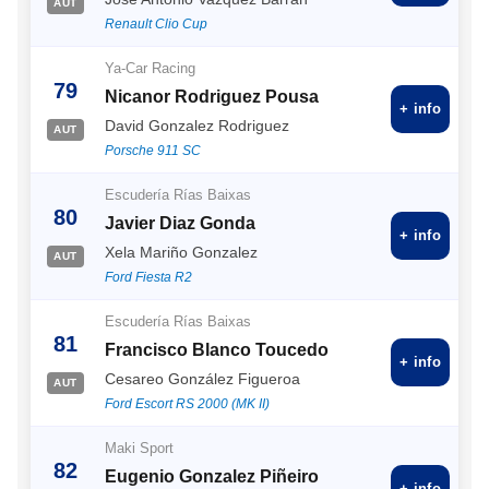
AUT
Renault Clio Cup
Ya-Car Racing
79
Nicanor Rodriguez Pousa
+ info
David Gonzalez Rodriguez
AUT
Porsche 911 SC
Escudería Rías Baixas
80
Javier Diaz Gonda
+ info
Xela Mariño Gonzalez
AUT
Ford Fiesta R2
Escudería Rías Baixas
81
Francisco Blanco Toucedo
+ info
Cesareo González Figueroa
AUT
Ford Escort RS 2000 (MK II)
Maki Sport
82
Eugenio Gonzalez Piñeiro
+ info