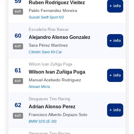
59
Ruben Rodriguez Vieitez
+ info
Pablo Fernandez Moreira
AUT
Suzuki Swift Sport N3
Escudería Rías Baixas
60
Alejandro Alonso Gonzalez
+ info
Sara Pérez Martínez
AUT
Citroën Saxo Kit Car
Wilson Ivan Zuñiga Puga
61
Wilson Ivan Zuñiga Puga
+ info
Manuel Acebedo Rodriguez
AUT
Nissan Micra
Desguaces Tino Racing
62
Adrian Alonso Perez
+ info
Francisco Alberto Dopazo Soto
AUT
BMW 325i (E-30)
Desguaces Tino Racing