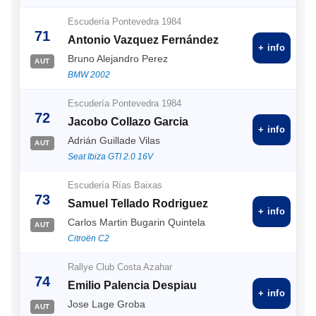
Escudería Pontevedra 1984
71
Antonio Vazquez Fernández
+ info
Bruno Alejandro Perez
AUT
BMW 2002
Escudería Pontevedra 1984
72
Jacobo Collazo Garcia
+ info
Adrián Guillade Vilas
AUT
Seat Ibiza GTI 2.0 16V
Escudería Rías Baixas
73
Samuel Tellado Rodriguez
+ info
Carlos Martin Bugarin Quintela
AUT
Citroën C2
Rallye Club Costa Azahar
74
Emilio Palencia Despiau
+ info
Jose Lage Groba
AUT