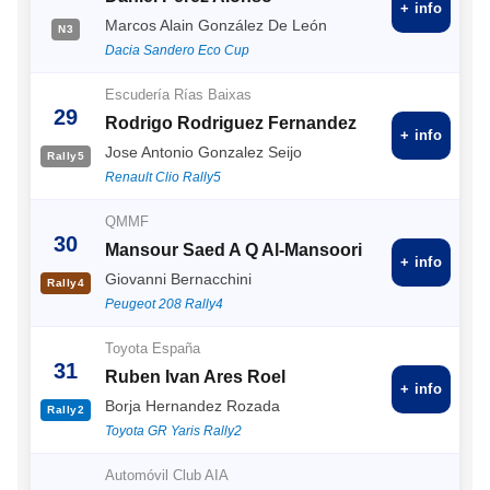
+ info
Marcos Alain González De León
N3
Dacia Sandero Eco Cup
Escudería Rías Baixas
29
Rodrigo Rodriguez Fernandez
+ info
Jose Antonio Gonzalez Seijo
Rally5
Renault Clio Rally5
QMMF
30
Mansour Saed A Q Al-Mansoori
+ info
Giovanni Bernacchini
Rally4
Peugeot 208 Rally4
Toyota España
31
Ruben Ivan Ares Roel
+ info
Borja Hernandez Rozada
Rally2
Toyota GR Yaris Rally2
Automóvil Club AIA