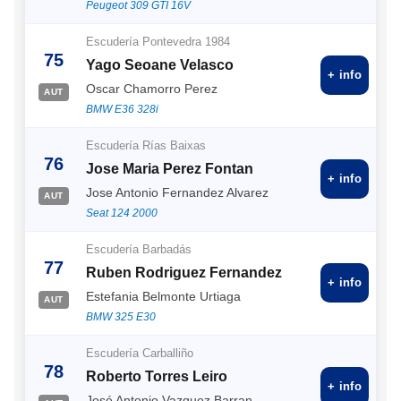
Peugeot 309 GTI 16V
Escudería Pontevedra 1984
75
Yago Seoane Velasco
+ info
Oscar Chamorro Perez
AUT
BMW E36 328i
Escudería Rías Baixas
76
Jose Maria Perez Fontan
+ info
Jose Antonio Fernandez Alvarez
AUT
Seat 124 2000
Escudería Barbadás
77
Ruben Rodriguez Fernandez
+ info
Estefania Belmonte Urtiaga
AUT
BMW 325 E30
Escudería Carballiño
78
Roberto Torres Leiro
+ info
José Antonio Vazquez Barran