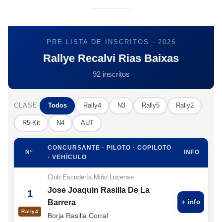
PRE LISTA DE INSCRITOS · 2026
Rallye Recalvi Rias Baixas
92 inscritos
CLASE
Todos
Rally4
N3
Rally5
Rally2
R5-Kit
N4
AUT
CONCURSANTE · PILOTO · COPILOTO
Nº
INFO
· VEHÍCULO
Club Escudería Miño Lucense
Jose Joaquin Rasilla De La
1
Barrera
+ info
Rally4
Borja Rasilla Corral