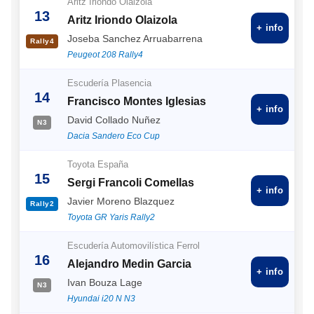
Aritz Iriondo Olaizola
13
Aritz Iriondo Olaizola
+ info
Joseba Sanchez Arruabarrena
Rally4
Peugeot 208 Rally4
Escudería Plasencia
14
Francisco Montes Iglesias
+ info
David Collado Nuñez
N3
Dacia Sandero Eco Cup
Toyota España
15
Sergi Francoli Comellas
+ info
Javier Moreno Blazquez
Rally2
Toyota GR Yaris Rally2
Escudería Automovilística Ferrol
16
Alejandro Medin Garcia
+ info
Ivan Bouza Lage
N3
Hyundai i20 N N3