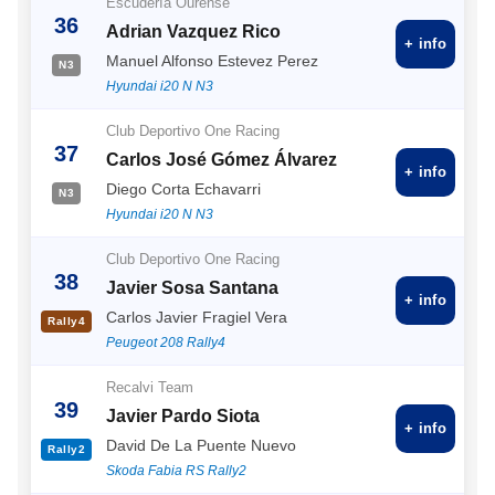
Escudería Ourense
36
Adrian Vazquez Rico
+ info
Manuel Alfonso Estevez Perez
N3
Hyundai i20 N N3
Club Deportivo One Racing
37
Carlos José Gómez Álvarez
+ info
Diego Corta Echavarri
N3
Hyundai i20 N N3
Club Deportivo One Racing
38
Javier Sosa Santana
+ info
Carlos Javier Fragiel Vera
Rally4
Peugeot 208 Rally4
Recalvi Team
39
Javier Pardo Siota
+ info
David De La Puente Nuevo
Rally2
Skoda Fabia RS Rally2