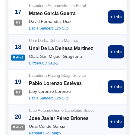
Escudería Automovilística Ferrol
17
Mateo Garcia Guerra
+ info
David Fernandez Diaz
N3
Dacia Sandero Eco Cup
Unai De La Dehesa Martinez
18
Unai De La Dehesa Martinez
+ info
Olatz San Miguel Gragirena
Rally2
Citroën C3 Rally2
Escudería Racing Stage Service
19
Pablo Lorenzo Estévez
+ info
Eloy Lorenzo Lorenzo
N3
Dacia Sandero Eco Cup
Club Automovilismo Canelobre Busot
20
Jose Javier Pérez Briones
+ info
Unai Conde Garcia
Rally5
Renault Clio Rally5