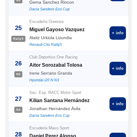
N3
Gema Sanchez Rincon
Dacia Sandero Eco Cup
Escudería Ourense
25
Miguel Gayoso Vazquez
+ info
Alaitz Urkiola Lizundia
Rally5
Renault Clio Rally5
Club Deportivo One Racing
26
Aitor Sorozabal Tolosa
+ info
Irene Serrano Granda
N3
Hyundai i20 N N3
Sec. Esp. RACC Motor Sport
27
Kilian Santana Hernández
+ info
Jonathan Hernández Ávila
N3
Dacia Sandero Eco Cup
Escudería Maxo Sport
28
Daniel Perez Alonso