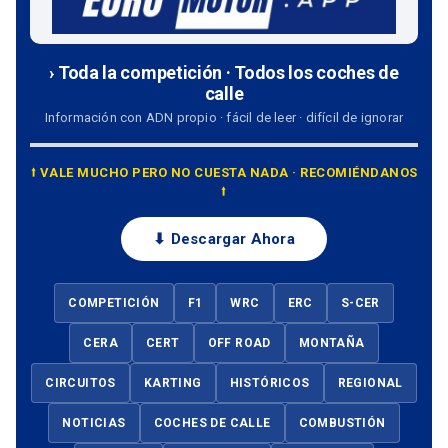
› Toda la competición · Todos los coches de
calle
Información con ADN propio · fácil de leer · difícil de ignorar
⭡ VALE MUCHO PERO NO CUESTA NADA · RECOMIÉNDANOS
⭡
⬇ Descargar Ahora
COMPETICIÓN
F1
WRC
ERC
S-CER
CERA
CERT
OFF ROAD
MONTAÑA
CIRCUITOS
KARTING
HISTÓRICOS
REGIONAL
NOTICIAS
COCHES DE CALLE
COMBUSTIÓN