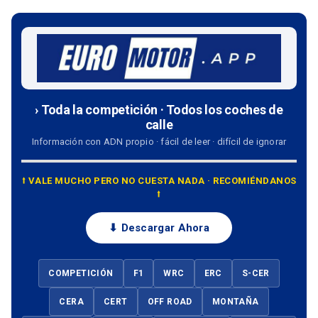
› Toda la competición · Todos los coches de
calle
Información con ADN propio · fácil de leer · difícil de ignorar
⭡ VALE MUCHO PERO NO CUESTA NADA · RECOMIÉNDANOS
⭡
⬇ Descargar Ahora
COMPETICIÓN
F1
WRC
ERC
S-CER
CERA
CERT
OFF ROAD
MONTAÑA