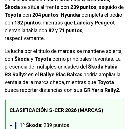
Škoda
se sitúa al frente con
239 puntos
, seguido de
Toyota
con
204 puntos
.
Hyundai
completa el podio
con
132 puntos
, mientras que
Lancia
y
Peugeot
cierran la tabla con
82
y
71 puntos
,
respectivamente.
La lucha por el título de marcas se mantiene abierta,
con
Škoda
y
Toyota
como principales favoritas. La
presencia de múltiples unidades del
Škoda Fabia
RS Rally2
en el
Rallye Rías Baixas
podría ampliar la
ventaja de la marca checa, mientras que
Toyota
busca recortar distancias con sus
GR Yaris Rally2
.
CLASIFICACIÓN S-CER 2026 (MARCAS)
1º Škoda
: 239 puntos.