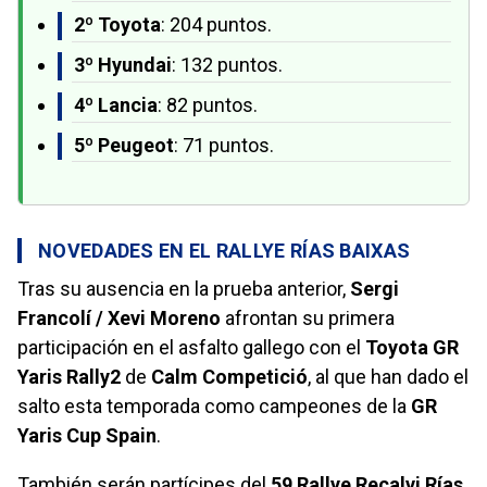
2º Toyota
: 204 puntos.
3º Hyundai
: 132 puntos.
4º Lancia
: 82 puntos.
5º Peugeot
: 71 puntos.
NOVEDADES EN EL RALLYE RÍAS BAIXAS
Tras su ausencia en la prueba anterior,
Sergi
Francolí / Xevi Moreno
afrontan su primera
participación en el asfalto gallego con el
Toyota GR
Yaris Rally2
de
Calm Competició
, al que han dado el
salto esta temporada como campeones de la
GR
Yaris Cup Spain
.
También serán partícipes del
59 Rallye Recalvi Rías