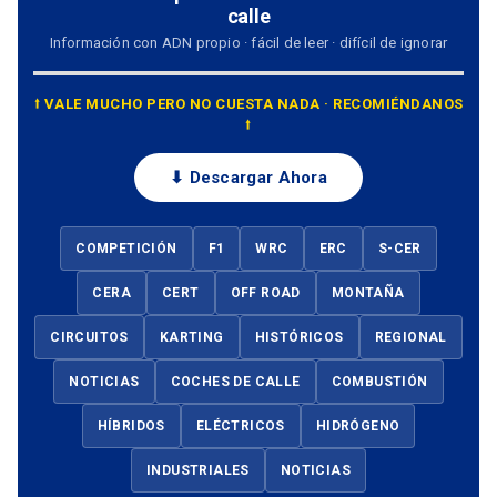
calle
Información con ADN propio · fácil de leer · difícil de ignorar
⭡ VALE MUCHO PERO NO CUESTA NADA · RECOMIÉNDANOS
⭡
⬇ Descargar Ahora
COMPETICIÓN
F1
WRC
ERC
S-CER
CERA
CERT
OFF ROAD
MONTAÑA
CIRCUITOS
KARTING
HISTÓRICOS
REGIONAL
NOTICIAS
COCHES DE CALLE
COMBUSTIÓN
HÍBRIDOS
ELÉCTRICOS
HIDRÓGENO
INDUSTRIALES
NOTICIAS