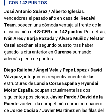
CON 142 PUNTOS
José Antonio Suárez / Alberto Iglesias
,
vencedores el pasado año en casa del
Recalvi
Team
, poseen una cómoda ventaja al frente de la
clasificación del
S-CER
con
142 puntos
. Por detrás,
Iván Ares / Borja Rozada
y
Álvaro Muñiz / Néstor
Casal
acechan el segundo puesto, tras haber
ganado la cita anterior en
Ourense
sumando
además pleno de puntos.
Diego Ruiloba / Ángel Vela
y
Pepe López / David
Vázquez
, integrantes respectivamente de las
estructuras de
Lancia Corse España
y
Hyundai
Motor España
, ocupan actualmente las dos
siguientes posiciones.
Javier Pardo / David de la
Puente
vuelve a la competición como compañero
de
Jorge Cagiao / Javier Martínez
en las filas del