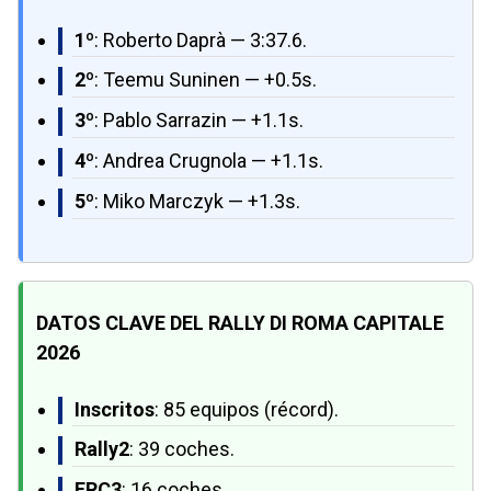
1º
: Roberto Daprà — 3:37.6.
2º
: Teemu Suninen — +0.5s.
3º
: Pablo Sarrazin — +1.1s.
4º
: Andrea Crugnola — +1.1s.
5º
: Miko Marczyk — +1.3s.
DATOS CLAVE DEL RALLY DI ROMA CAPITALE
2026
Inscritos
: 85 equipos (récord).
Rally2
: 39 coches.
ERC3
: 16 coches.