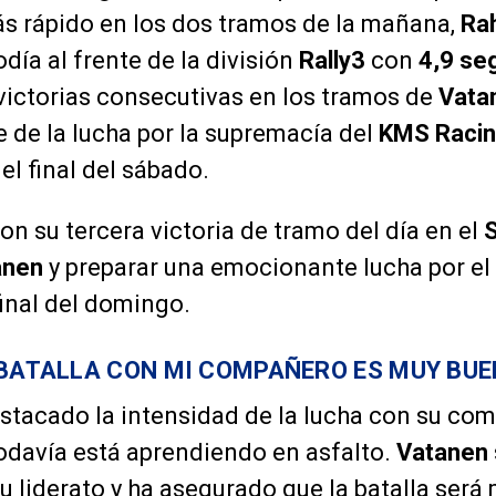
más rápido en los dos tramos de la mañana,
Rah
día al frente de la división
Rally3
con
4,9 se
 victorias consecutivas en los tramos de
Vata
e de la lucha por la supremacía del
KMS Raci
el final del sábado.
n su tercera victoria de tramo del día en el
anen
y preparar una emocionante lucha por el
final del domingo.
 BATALLA CON MI COMPAÑERO ES MUY BUE
estacado la intensidad de la lucha con su co
odavía está aprendiendo en asfalto.
Vatanen
u liderato y ha asegurado que la batalla será 