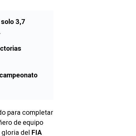
 solo 3,7
.
ictorias
l campeonato
do para completar
ñero de equipo
 gloria del
FIA