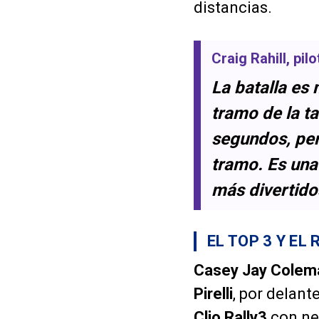
distancias.
Craig Rahill
, pil
La batalla es
tramo de la t
segundos, per
tramo. Es una
más divertido
EL TOP 3 Y EL
Casey Jay Colem
Pirelli
, por delant
Clio Rally3
con n