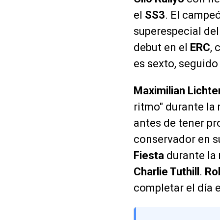
el
SS3
. El campe
superespecial del
debut en el
ERC
,
es sexto, seguido
Maximilian Licht
ritmo" durante la
antes de tener p
conservador en su
Fiesta
durante la 
Charlie Tuthill
.
Ro
completar el día 