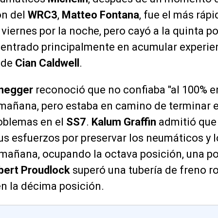
ón del
WRC3
,
Matteo Fontana
, fue el más rápi
 viernes por la noche, pero cayó a la quinta p
 centrado principalmente en acumular experie
 de
Cian Caldwell
.
enegger
reconoció que no confiaba "al 100% e
 mañana, pero estaba en camino de terminar el
roblemas en el
SS7
.
Kalum Graffin
admitió que
s esfuerzos por preservar los neumáticos y l
mañana, ocupando la octava posición, una po
bert Proudlock
superó una tubería de freno r
en la décima posición.