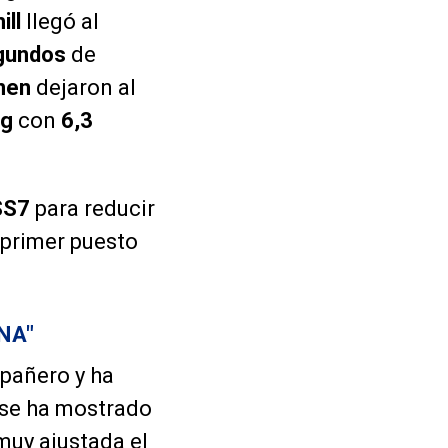
ill
llegó al
gundos
de
nen
dejaron al
ng
con
6,3
SS7
para reducir
 primer puesto
NA"
mpañero y ha
se ha mostrado
muy ajustada el