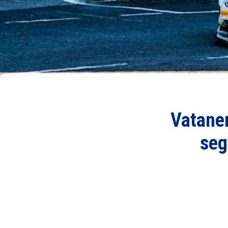
Vatanen
seg