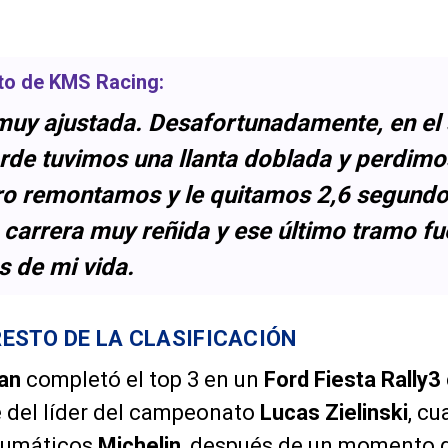
oto de
KMS Racing
:
 muy ajustada. Desafortunadamente, en e
arde tuvimos una llanta doblada y perdimo
o remontamos y le quitamos 2,6 segundos
 carrera muy reñida y ese último tramo fu
s de mi vida.
 RESTO DE LA CLASIFICACIÓN
an
completó el top 3 en un
Ford Fiesta Rally3
e del líder del campeonato
Lucas Zielinski
, cu
eumáticos
Michelin
, después de un momento d