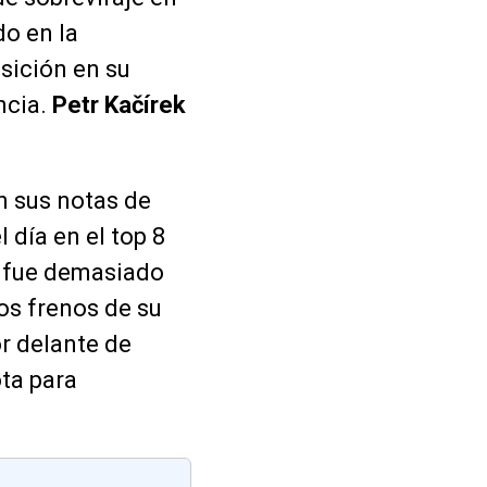
do en la
osición en su
ncia.
Petr Kačírek
n sus notas de
 día en el top 8
 fue demasiado
os frenos de su
r delante de
ota para