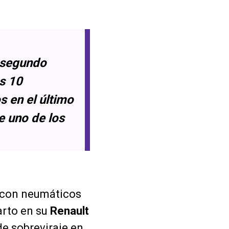
l segundo
s 10
 en el último
e uno de los
con neumáticos
arto en su
Renault
e sobreviraje en