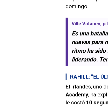
domingo.
Ville Vatanen
, p
Es una batall
nuevas para m
ritmo ha sido
liderando. T
RAHILL: "EL Ú
El irlandés, uno d
Academy
, ha exp
le costó
10 segu