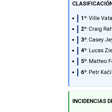
CLASIFICACIÓN
1º
: Ville Va
2º
: Craig Rah
3º
: Casey Ja
4º
: Lucas Zi
5º
: Matteo F
6º
: Petr Kač
INCIDENCIAS 