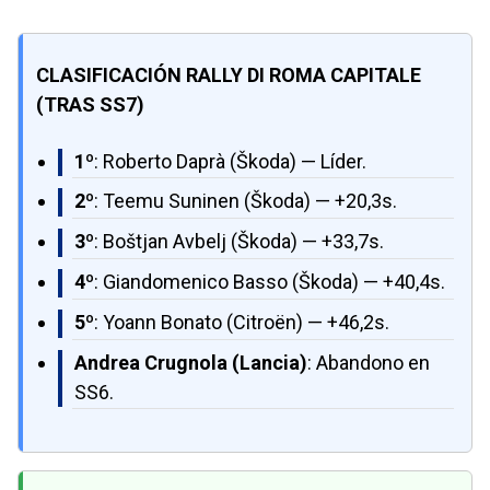
CLASIFICACIÓN RALLY DI ROMA CAPITALE
(TRAS SS7)
1º
: Roberto Daprà (Škoda) — Líder.
2º
: Teemu Suninen (Škoda) — +20,3s.
3º
: Boštjan Avbelj (Škoda) — +33,7s.
4º
: Giandomenico Basso (Škoda) — +40,4s.
5º
: Yoann Bonato (Citroën) — +46,2s.
Andrea Crugnola (Lancia)
: Abandono en
SS6.