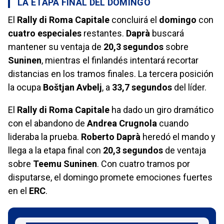
LA ETAPA FINAL DEL DOMINGO
El
Rally di Roma Capitale
concluirá el
domingo
con
cuatro especiales
restantes.
Daprà
buscará
mantener su ventaja de
20,3 segundos
sobre
Suninen
, mientras el finlandés intentará recortar
distancias en los tramos finales. La tercera posición
la ocupa
Boštjan Avbelj
, a
33,7 segundos
del líder.
El
Rally di Roma Capitale
ha dado un giro dramático
con el abandono de
Andrea Crugnola
cuando
lideraba la prueba.
Roberto Daprà
heredó el mando y
llega a la etapa final con
20,3 segundos
de ventaja
sobre
Teemu Suninen
. Con cuatro tramos por
disputarse, el domingo promete emociones fuertes
en el
ERC
.