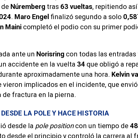
o de
Núremberg
tras
63 vueltas
, repitiendo as
024
.
Maro Engel
finalizó segundo a solo
0,58
n Maini
completó el podio con su primer podi
tada ante un
Norisring
con todas las entradas 
un accidente en la vuelta
34
que obligó a repa
 durante aproximadamente una hora.
Kelvin v
 vieron implicados en el incidente, que envi
de fractura en la pierna.
 DESDE LA POLE Y HACE HISTORIA
tió desde la
pole position
con un tiempo de
48
o desde el principio y controló la carrera al 