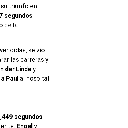
í su triunfo en
7 segundos
,
o de la
vendidas, se vio
rar las barreras y
an der Linde
y
ó a
Paul
al hospital
,449 segundos
,
frente.
Engel
y