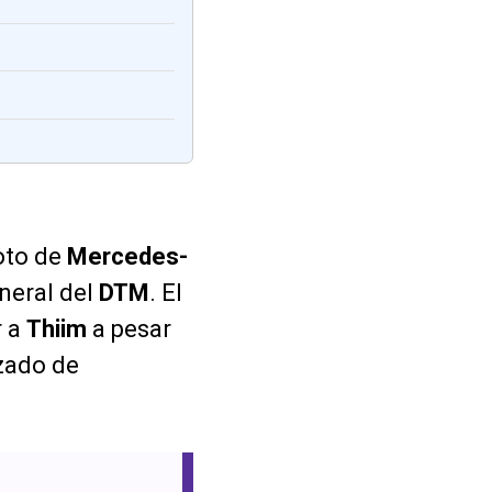
loto de
Mercedes-
eneral del
DTM
. El
r a
Thiim
a pesar
azado de