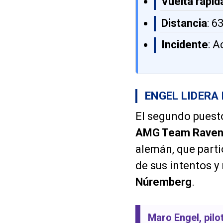
Vuelta rápid
Distancia
: 6
Incidente
: A
ENGEL LIDERA
El segundo puest
AMG Team Raven
alemán, que parti
de sus intentos y
Núremberg
.
Maro Engel
, pil