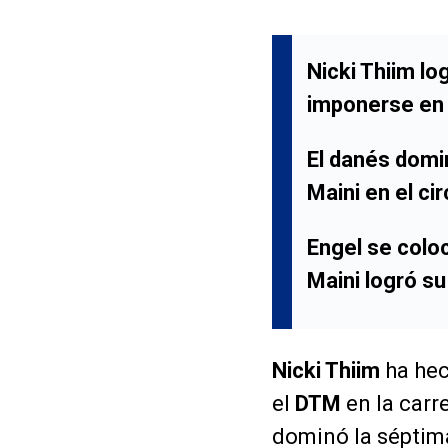
Nicki Thiim lo
imponerse en 
El danés domin
Maini en el ci
Engel se colo
Maini logró su
Nicki Thiim
ha hec
el
DTM
en la carr
dominó la séptim