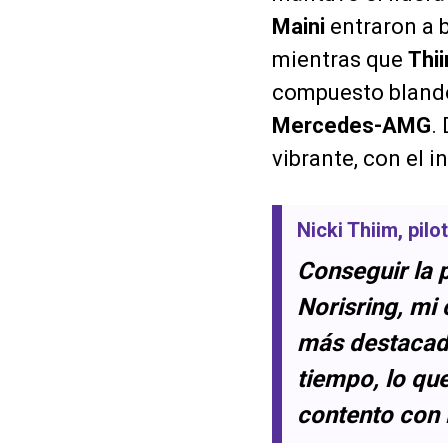
Maini
entraron a b
mientras que
Thi
compuesto blando 
Mercedes-AMG
.
vibrante, con el 
Nicki Thiim
, pil
Conseguir la p
Norisring, mi 
más destacado
tiempo, lo qu
contento con l