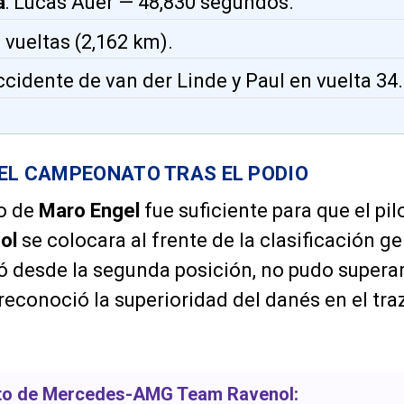
a
: Lucas Auer — 48,830 segundos.
3 vueltas (2,162 km).
ccidente de van der Linde y Paul en vuelta 34.
 EL CAMPEONATO TRAS EL PODIO
o de
Maro Engel
fue suficiente para que el pi
ol
se colocara al frente de la clasificación g
ó desde la segunda posición, no pudo supera
 reconoció la superioridad del danés en el tr
oto de
Mercedes-AMG Team Ravenol
: