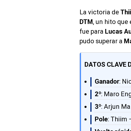
La victoria de
Thi
DTM
, un hito que
fue para
Lucas A
pudo superar a
Ma
DATOS CLAVE D
Ganador
: N
2º
: Maro En
3º
: Arjun M
Pole
: Thiim