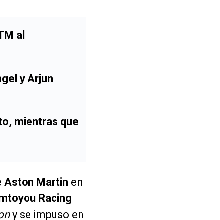
DTM al
gel y Arjun
to, mientras que
e
Aston Martin
en
mtoyou Racing
ion
y se impuso en