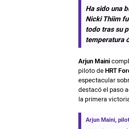
Ha sido una b
Nicki Thiim f
todo tras su 
temperatura ó
Arjun Maini
comple
piloto de
HRT For
espectacular sob
destacó el paso a
la primera victori
Arjun Maini
, pil