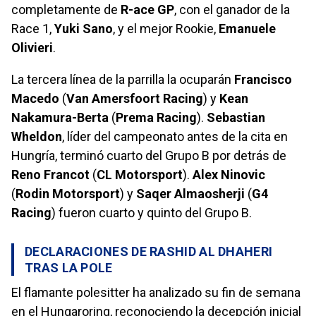
completamente de
R-ace GP
, con el ganador de la
Race 1,
Yuki Sano
, y el mejor Rookie,
Emanuele
Olivieri
.
La tercera línea de la parrilla la ocuparán
Francisco
Macedo
(
Van Amersfoort Racing
) y
Kean
Nakamura-Berta
(
Prema Racing
).
Sebastian
Wheldon
, líder del campeonato antes de la cita en
Hungría, terminó cuarto del Grupo B por detrás de
Reno Francot
(
CL Motorsport
).
Alex Ninovic
(
Rodin Motorsport
) y
Saqer Almaosherji
(
G4
Racing
) fueron cuarto y quinto del Grupo B.
DECLARACIONES DE RASHID AL DHAHERI
TRAS LA POLE
El flamante polesitter ha analizado su fin de semana
en el Hungaroring, reconociendo la decepción inicial