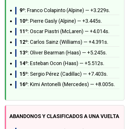
9º
: Franco Colapinto (Alpine) — +3.229s.
10º
: Pierre Gasly (Alpine) — +3.445s.
11º
: Oscar Piastri (McLaren) — +4.014s.
12º
: Carlos Sainz (Williams) — +4.391s.
13º
: Oliver Bearman (Haas) — +5.245s.
14º
: Esteban Ocon (Haas) — +5.512s.
15º
: Sergio Pérez (Cadillac) — +7.403s.
16º
: Kimi Antonelli (Mercedes) — +8.005s.
ABANDONOS Y CLASIFICADOS A UNA VUELTA