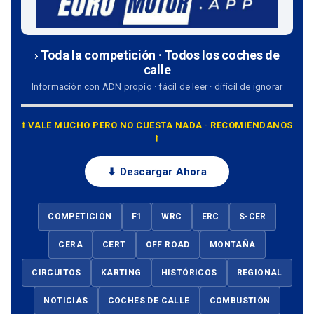
› Toda la competición · Todos los coches de
calle
Información con ADN propio · fácil de leer · difícil de ignorar
⭡ VALE MUCHO PERO NO CUESTA NADA · RECOMIÉNDANOS
⭡
⬇ Descargar Ahora
COMPETICIÓN
F1
WRC
ERC
S-CER
CERA
CERT
OFF ROAD
MONTAÑA
CIRCUITOS
KARTING
HISTÓRICOS
REGIONAL
NOTICIAS
COCHES DE CALLE
COMBUSTIÓN