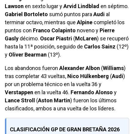
Lawson
en sexto lugar y
Arvid Lindblad
en séptimo.
Gabriel Bortoleto
sumó puntos para
Audi
al
terminar octavo, mientras que
Alpine
completó los
puntos con
Franco Colapinto
noveno y
Pierre
Gasly
décimo.
Oscar Piastri
(
McLaren
) se recuperó
hasta la 11ª posición, seguido de
Carlos Sainz
(12º)
y
Oliver Bearman
(13º).
Los abandonos fueron
Alexander Albon
(
Williams
)
tras completar 43 vueltas,
Nico Hülkenberg
(
Audi
)
por un problema técnico en la vuelta 36 y
Verstappen
en la vuelta 46.
Fernando Alonso
y
Lance Stroll
(
Aston Martin
) fueron los últimos
clasificados, ambos a una vuelta de los líderes.
CLASIFICACIÓN GP DE GRAN BRETAÑA 2026