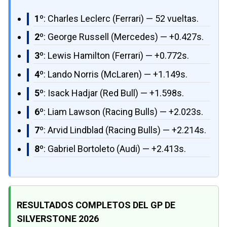
1º
: Charles Leclerc (Ferrari) — 52 vueltas.
2º
: George Russell (Mercedes) — +0.427s.
3º
: Lewis Hamilton (Ferrari) — +0.772s.
4º
: Lando Norris (McLaren) — +1.149s.
5º
: Isack Hadjar (Red Bull) — +1.598s.
6º
: Liam Lawson (Racing Bulls) — +2.023s.
7º
: Arvid Lindblad (Racing Bulls) — +2.214s.
8º
: Gabriel Bortoleto (Audi) — +2.413s.
RESULTADOS COMPLETOS DEL GP DE
SILVERSTONE 2026