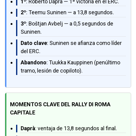
1º
: Roberto Daprà — 1ª victoria en el ERC.
2º
: Teemu Suninen — a 13,8 segundos.
3º
: Boštjan Avbelj — a 0,5 segundos de
Suninen.
Dato clave
: Suninen se afianza como líder
del ERC.
Abandono
: Tuukka Kauppinen (penúltimo
tramo, lesión de copiloto).
MOMENTOS CLAVE DEL RALLY DI ROMA
CAPITALE
Daprà
: ventaja de 13,8 segundos al final.