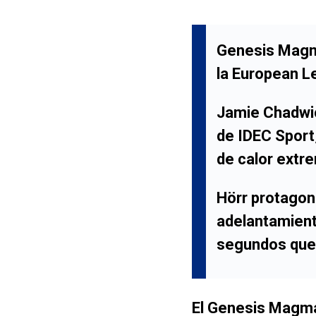
Genesis Magm
la European L
Jamie Chadwick
de IDEC Sport,
de calor extr
Hörr protagon
adelantamiento
segundos que 
El Genesis Magm