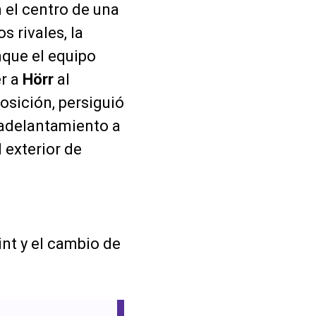
 el centro de una
s rivales, la
nque el equipo
er a
Hörr
al
posición, persiguió
l adelantamiento a
 exterior de
tint y el cambio de