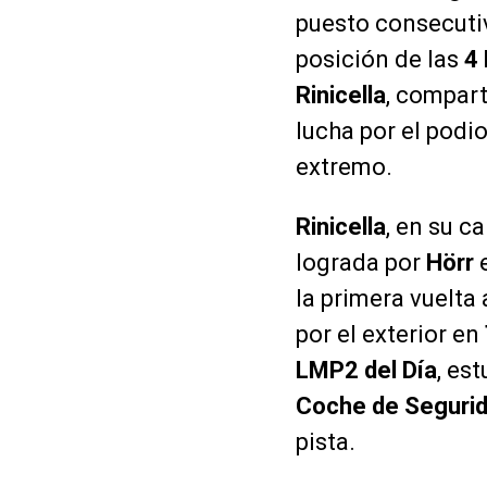
puesto consecuti
posición de las
4
Rinicella
, compar
lucha por el podi
extremo.
Rinicella
, en su c
lograda por
Hörr
e
la primera vuelta
por el exterior en
LMP2 del Día
, es
Coche de Segurid
pista.