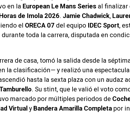
vo en la
European Le Mans Series
al finalizar
 Horas de Imola 2026
.
Jamie Chadwick
,
Laure
tiendo el
ORECA 07
del equipo
IDEC Sport
, e
o durante toda la carrera, disputada en condi
arrera de casa, tomó la salida desde la séptim
n la clasificación— y realizó una espectacul
 ascendió hasta la sexta plaza con un audaz 
Tamburello
. Su stint, que le valió el voto co
tuvo marcado por múltiples periodos de
Coche
ad Virtual
y
Bandera Amarilla Completa
por i