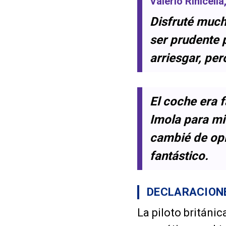
Valerio Rinicella
Disfruté much
ser prudente 
arriesgar, pe
El coche era f
Imola para mi
cambié de opin
fantástico.
DECLARACIONE
La piloto británic