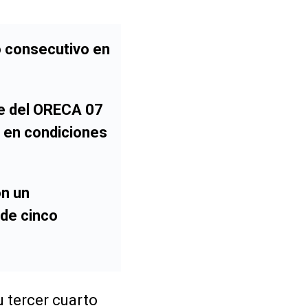
 consecutivo en
nte del ORECA 07
a en condiciones
on un
 de cinco
 tercer cuarto