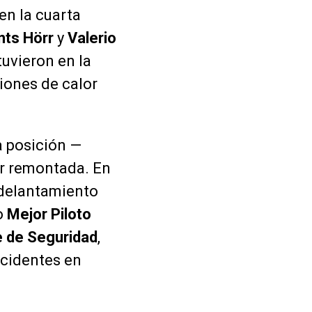
 en la cuarta
nts Hörr
y
Valerio
stuvieron en la
ciones de calor
a posición —
ar remontada. En
adelantamiento
mo
Mejor Piloto
 de Seguridad
,
ncidentes en