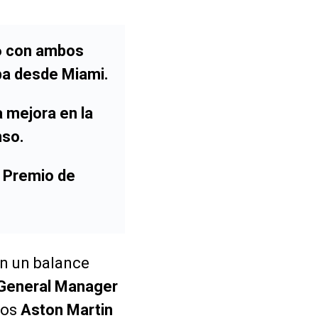
6 con ambos
aba desde Miami.
a mejora en la
nso.
n Premio de
n un balance
 General Manager
bos
Aston Martin