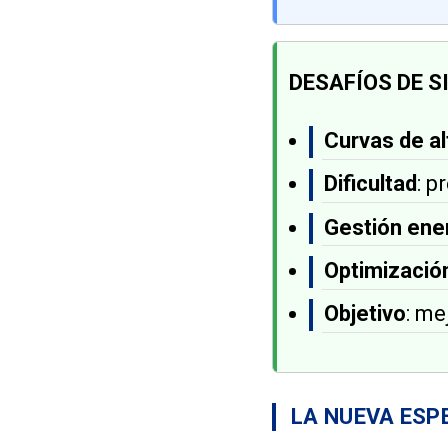
DESAFÍOS DE S
Curvas de al
Dificultad
: p
Gestión ene
Optimizació
Objetivo
: me
LA NUEVA ESP