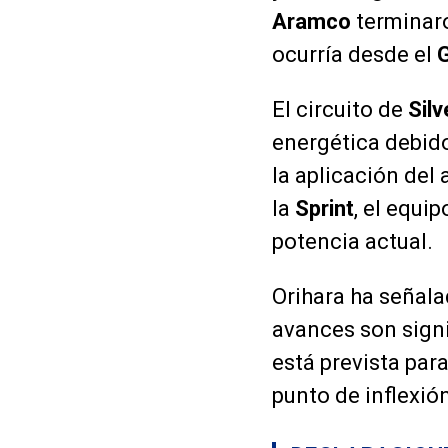
Aramco
terminaro
ocurría desde el
G
El circuito de
Sil
energética debido 
la aplicación del 
la
Sprint
, el equi
potencia actual.
Orihara ha señala
avances son signi
está prevista para
punto de inflexió