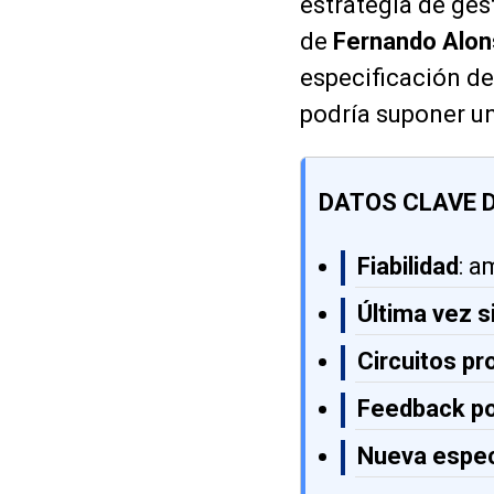
estrategia de ges
de
Fernando Alo
especificación de
podría suponer un
DATOS CLAVE D
Fiabilidad
: a
Última vez 
Circuitos p
Feedback po
Nueva espec