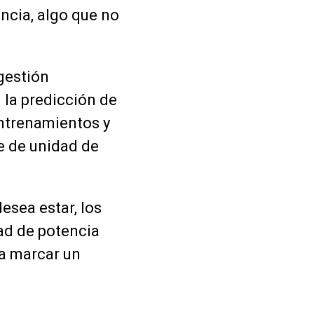
ncia, algo que no
gestión
n la predicción de
 entrenamientos y
te de unidad de
esea estar, los
dad de potencia
ía marcar un