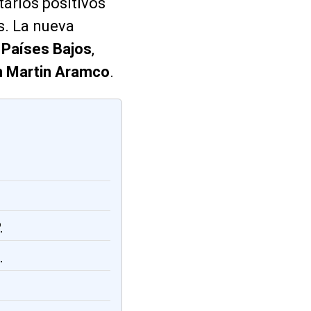
tarios positivos
s. La nueva
 Países Bajos
,
n Martin Aramco
.
.
.