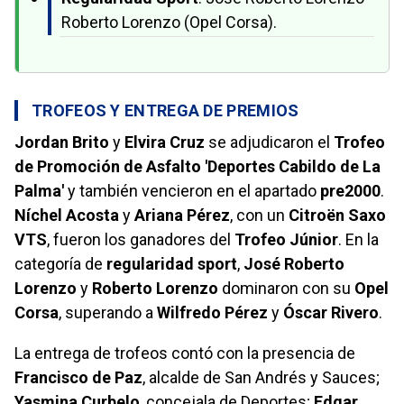
Roberto Lorenzo (Opel Corsa).
TROFEOS Y ENTREGA DE PREMIOS
Jordan Brito
y
Elvira Cruz
se adjudicaron el
Trofeo
de Promoción de Asfalto 'Deportes Cabildo de La
Palma'
y también vencieron en el apartado
pre2000
.
Níchel Acosta
y
Ariana Pérez
, con un
Citroën Saxo
VTS
, fueron los ganadores del
Trofeo Júnior
. En la
categoría de
regularidad sport
,
José Roberto
Lorenzo
y
Roberto Lorenzo
dominaron con su
Opel
Corsa
, superando a
Wilfredo Pérez
y
Óscar Rivero
.
La entrega de trofeos contó con la presencia de
Francisco de Paz
, alcalde de San Andrés y Sauces;
Yasmina Curbelo
, concejala de Deportes;
Edgar