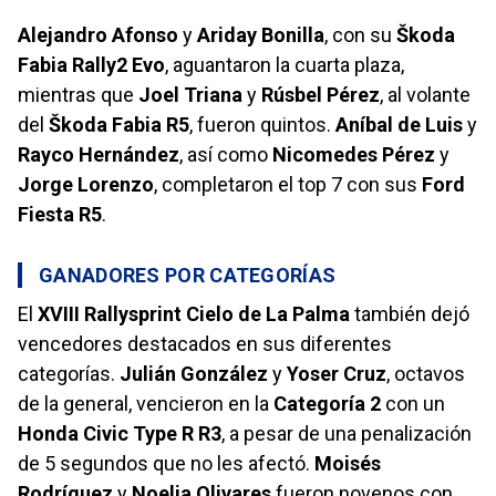
Alejandro Afonso
y
Ariday Bonilla
, con su
Škoda
Fabia Rally2 Evo
, aguantaron la cuarta plaza,
mientras que
Joel Triana
y
Rúsbel Pérez
, al volante
del
Škoda Fabia R5
, fueron quintos.
Aníbal de Luis
y
Rayco Hernández
, así como
Nicomedes Pérez
y
Jorge Lorenzo
, completaron el top 7 con sus
Ford
Fiesta R5
.
GANADORES POR CATEGORÍAS
El
XVIII Rallysprint Cielo de La Palma
también dejó
vencedores destacados en sus diferentes
categorías.
Julián González
y
Yoser Cruz
, octavos
de la general, vencieron en la
Categoría 2
con un
Honda Civic Type R R3
, a pesar de una penalización
de 5 segundos que no les afectó.
Moisés
Rodríguez
y
Noelia Olivares
fueron novenos con