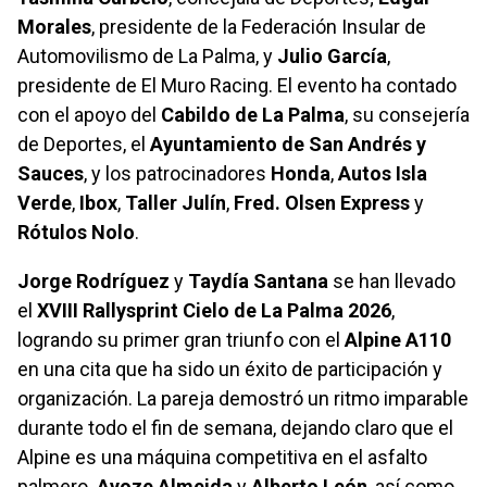
Morales
, presidente de la Federación Insular de
Automovilismo de La Palma, y
Julio García
,
presidente de El Muro Racing. El evento ha contado
con el apoyo del
Cabildo de La Palma
, su consejería
de Deportes, el
Ayuntamiento de San Andrés y
Sauces
, y los patrocinadores
Honda
,
Autos Isla
Verde
,
Ibox
,
Taller Julín
,
Fred. Olsen Express
y
Rótulos Nolo
.
Jorge Rodríguez
y
Taydía Santana
se han llevado
el
XVIII Rallysprint Cielo de La Palma 2026
,
logrando su primer gran triunfo con el
Alpine A110
en una cita que ha sido un éxito de participación y
organización. La pareja demostró un ritmo imparable
durante todo el fin de semana, dejando claro que el
Alpine es una máquina competitiva en el asfalto
palmero.
Ayoze Almeida
y
Alberto León
, así como