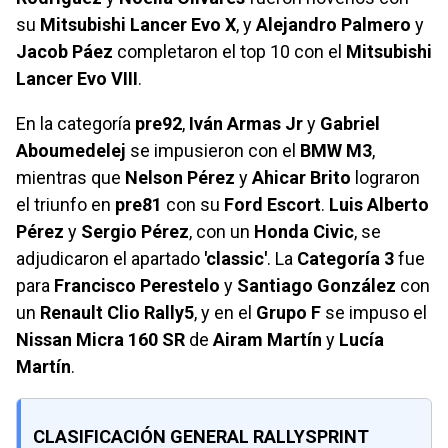
su
Mitsubishi Lancer Evo X
, y
Alejandro Palmero
y
Jacob Páez
completaron el top 10 con el
Mitsubishi
Lancer Evo VIII
.
En la categoría
pre92
,
Iván Armas Jr
y
Gabriel
Aboumedelej
se impusieron con el
BMW M3
,
mientras que
Nelson Pérez
y
Ahicar Brito
lograron
el triunfo en
pre81
con su
Ford Escort
.
Luis Alberto
Pérez
y
Sergio Pérez
, con un
Honda Civic
, se
adjudicaron el apartado
'classic'
. La
Categoría 3
fue
para
Francisco Perestelo
y
Santiago González
con
un
Renault Clio Rally5
, y en el
Grupo F
se impuso el
Nissan Micra 160 SR
de
Airam Martín
y
Lucía
Martín
.
CLASIFICACIÓN GENERAL RALLYSPRINT