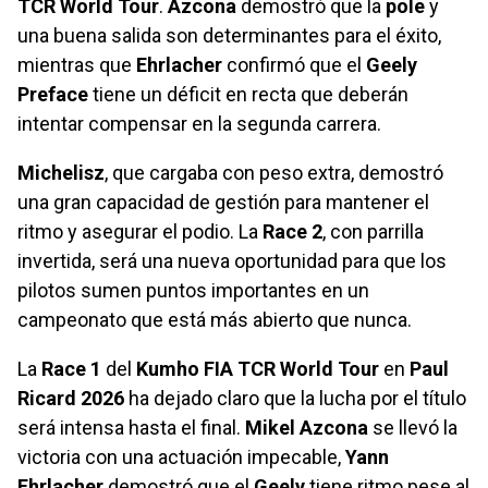
TCR World Tour
.
Azcona
demostró que la
pole
y
una buena salida son determinantes para el éxito,
mientras que
Ehrlacher
confirmó que el
Geely
Preface
tiene un déficit en recta que deberán
intentar compensar en la segunda carrera.
Michelisz
, que cargaba con peso extra, demostró
una gran capacidad de gestión para mantener el
ritmo y asegurar el podio. La
Race 2
, con parrilla
invertida, será una nueva oportunidad para que los
pilotos sumen puntos importantes en un
campeonato que está más abierto que nunca.
La
Race 1
del
Kumho FIA TCR World Tour
en
Paul
Ricard 2026
ha dejado claro que la lucha por el título
será intensa hasta el final.
Mikel Azcona
se llevó la
victoria con una actuación impecable,
Yann
Ehrlacher
demostró que el
Geely
tiene ritmo pese al