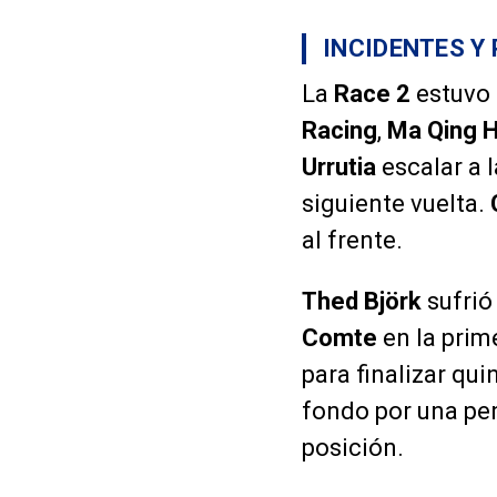
INCIDENTES Y
La
Race 2
estuvo 
Racing
,
Ma Qing 
Urrutia
escalar a 
siguiente vuelta.
al frente.
Thed Björk
sufrió
Comte
en la prim
para finalizar qu
fondo por una pe
posición.