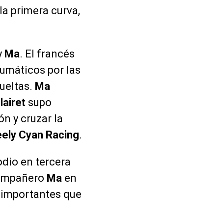
la primera curva,
y
Ma
. El francés
eumáticos por las
vueltas.
Ma
lairet
supo
n y cruzar la
ely Cyan Racing
.
odio en tercera
 compañero
Ma
en
s importantes que