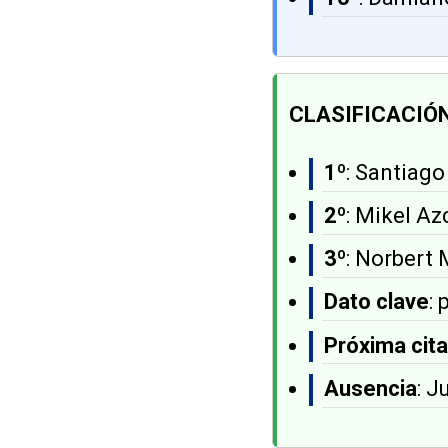
CLASIFICACIÓ
1º
: Santiago
2º
: Mikel A
3º
: Norbert 
Dato clave
:
Próxima cita
Ausencia
: J