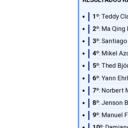
1º
: Teddy Cl
2º
: Ma Qing
3º
: Santiago
4º
: Mikel A
5º
: Thed Bjö
6º
: Yann Ehr
7º
: Norbert 
8º
: Jenson 
9º
: Manuel 
10º
: Damian