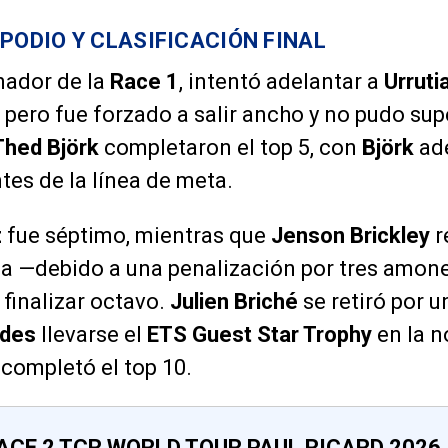
PODIO Y CLASIFICACIÓN FINAL
nador de la
Race 1
, intentó adelantar a
Urruti
, pero fue forzado a salir ancho y no pudo sup
Thed Björk
completaron el top 5, con
Björk
ad
tes de la línea de meta.
z
fue séptimo, mientras que
Jenson Brickley
r
lla —debido a una penalización por tres amon
finalizar octavo.
Julien Briché
se retiró por u
ndes
llevarse el
ETS Guest Star Trophy
en la n
completó el top 10.
ACE 2 TCR WORLD TOUR PAUL RICARD 2026