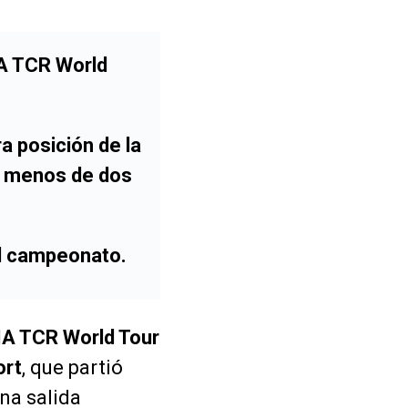
IA TCR World
a posición de la
por menos de dos
el campeonato.
A TCR World Tour
ort
, que partió
una salida