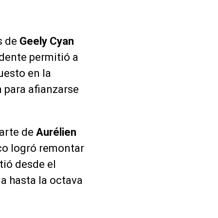
s de
Geely Cyan
idente permitió a
uesto en la
n para afianzarse
parte de
Aurélien
eco logró remontar
rtió desde el
a hasta la octava