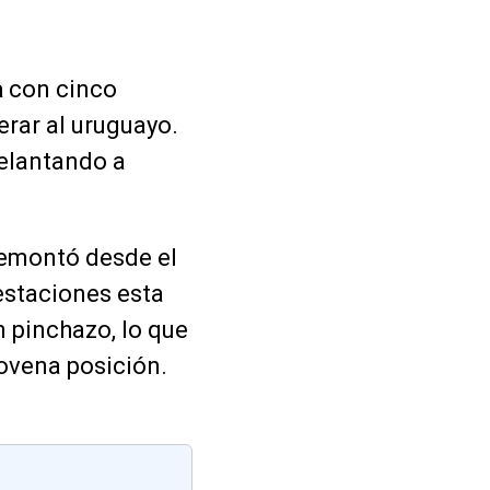
a
con cinco
erar al uruguayo.
elantando a
emontó desde el
estaciones esta
n pinchazo, lo que
ovena posición.