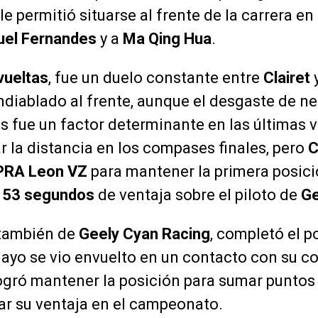
e permitió situarse al frente de la carrera en 
el Fernandes
y a
Ma Qing Hua
.
vueltas
, fue un duelo constante entre
Clairet
diablado al frente, aunque el desgaste de n
s fue un factor determinante en las últimas 
r la distancia en los compases finales, pero
C
RA Leon VZ
para mantener la primera posició
153 segundos
de ventaja sobre el piloto de
Ge
 también de
Geely Cyan Racing
, completó el p
guayo se vio envuelto en un contacto con su
logró mantener la posición para sumar punto
ar su ventaja en el campeonato.