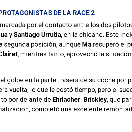
 PROTAGONISTAS DE LA RACE 2
marcada por el contacto entre los dos piloto
Hua
y
Santiago Urrutia
, en la chicane. Este inc
la segunda posición, aunque
Ma
recuperó el p
Clairet
, mientras tanto, aprovechó la situació
 el golpe en la parte trasera de su coche por 
era vuelta, lo que le costó tiempo, pero el su
into por delante de
Ehrlacher
.
Brickley
, que pa
nalización, completó una excelente remontad