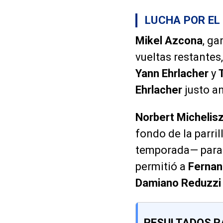
LUCHA POR EL 
Mikel Azcona
, ga
vueltas restantes
Yann Ehrlacher
y
Ehrlacher
justo an
Norbert Michelis
fondo de la parri
temporada— para 
permitió a
Ferna
Damiano Reduzzi
RESULTADOS R