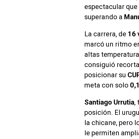
espectacular que l
superando a
Manu
La carrera, de
16 
marcó un ritmo en
altas temperatura
consiguió recorta
posicionar su
CUP
meta con solo
0,
Santiago Urrutia
,
posición. El uru
la chicane, pero 
le permiten ampli