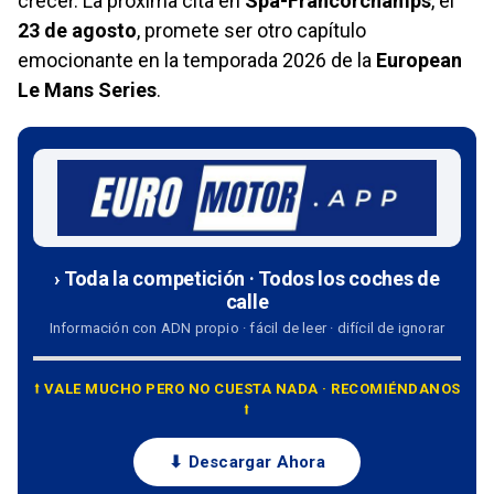
crecer. La próxima cita en
Spa-Francorchamps
, el
23 de agosto
, promete ser otro capítulo
emocionante en la temporada 2026 de la
European
Le Mans Series
.
› Toda la competición · Todos los coches de
calle
Información con ADN propio · fácil de leer · difícil de ignorar
⭡ VALE MUCHO PERO NO CUESTA NADA · RECOMIÉNDANOS
⭡
⬇ Descargar Ahora