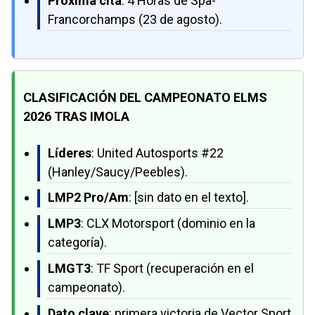
Próxima cita
: 4 Horas de Spa-
Francorchamps (23 de agosto).
CLASIFICACIÓN DEL CAMPEONATO ELMS
2026 TRAS IMOLA
Líderes
: United Autosports #22
(Hanley/Saucy/Peebles).
LMP2 Pro/Am
: [sin dato en el texto].
LMP3
: CLX Motorsport (dominio en la
categoría).
LMGT3
: TF Sport (recuperación en el
campeonato).
Dato clave
: primera victoria de Vector Sport