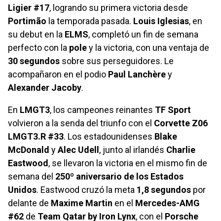
Ligier #17
, logrando su primera victoria desde
Portimão
la temporada pasada.
Louis Iglesias
, en
su debut en la
ELMS
, completó un fin de semana
perfecto con la
pole
y la victoria, con una ventaja de
30 segundos
sobre sus perseguidores. Le
acompañaron en el podio
Paul Lanchère
y
Alexander Jacoby
.
En
LMGT3
, los campeones reinantes
TF Sport
volvieron a la senda del triunfo con el
Corvette Z06
LMGT3.R #33
. Los estadounidenses
Blake
McDonald
y
Alec Udell
, junto al irlandés
Charlie
Eastwood
, se llevaron la victoria en el mismo fin de
semana del
250º aniversario de los Estados
Unidos
. Eastwood cruzó la meta
1,8 segundos
por
delante de
Maxime Martin
en el
Mercedes-AMG
#62
de
Team Qatar by Iron Lynx
, con el
Porsche