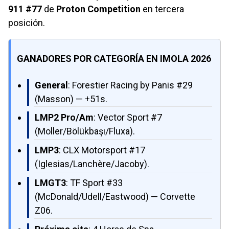
911 #77
de
Proton Competition
en tercera
posición.
GANADORES POR CATEGORÍA EN IMOLA 2026
General
: Forestier Racing by Panis #29
(Masson) — +51s.
LMP2 Pro/Am
: Vector Sport #7
(Moller/Bölükbaşı/Fluxa).
LMP3
: CLX Motorsport #17
(Iglesias/Lanchère/Jacoby).
LMGT3
: TF Sport #33
(McDonald/Udell/Eastwood) — Corvette
Z06.