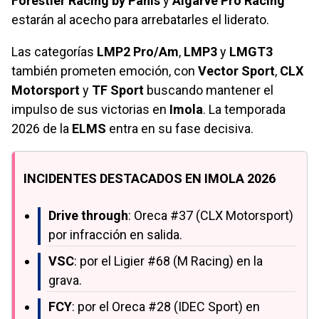
Forestier Racing by Panis
y
Algarve Pro Racing
estarán al acecho para arrebatarles el liderato.
Las categorías
LMP2 Pro/Am
,
LMP3
y
LMGT3
también prometen emoción, con
Vector Sport
,
CLX
Motorsport
y
TF Sport
buscando mantener el
impulso de sus victorias en
Imola
. La temporada
2026 de la
ELMS
entra en su fase decisiva.
INCIDENTES DESTACADOS EN IMOLA 2026
Drive through
: Oreca #37 (CLX Motorsport)
por infracción en salida.
VSC
: por el Ligier #68 (M Racing) en la
grava.
FCY
: por el Oreca #28 (IDEC Sport) en