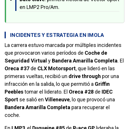
en LMP2 Pro/Am.
INCIDENTES Y ESTRATEGIA EN IMOLA
La carrera estuvo marcada por múltiples incidentes
que provocaron varios períodos de
Coche de
Seguridad Virtual
y
Bandera Amarilla Completa
. El
Oreca #37
de
CLX Motorsport
, que lideró en las
primeras vueltas, recibió un
drive through
por una
infracción en la salida, lo que permitió a
Griffin
Peebles
tomar el liderato. El
Oreca #28
de
IDEC
Sport
se salió en
Villeneuve
, lo que provocó una
Bandera Amarilla Completa
para recuperar el
coche.
En
LMP3
, el
Duqueine #85
de
R-ace GP
lideraba la