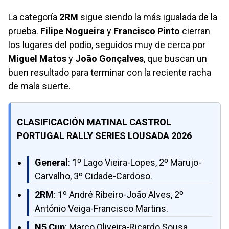
La categoría
2RM
sigue siendo la más igualada de la
prueba.
Filipe Nogueira
y
Francisco Pinto
cierran
los lugares del podio, seguidos muy de cerca por
Miguel Matos
y
João Gonçalves
, que buscan un
buen resultado para terminar con la reciente racha
de mala suerte.
CLASIFICACIÓN MATINAL CASTROL
PORTUGAL RALLY SERIES LOUSADA 2026
General
: 1º Lago Vieira-Lopes, 2º Marujo-
Carvalho, 3º Cidade-Cardoso.
2RM
: 1º André Ribeiro-João Alves, 2º
António Veiga-Francisco Martins.
N5 Cup
: Marco Oliveira-Ricardo Sousa