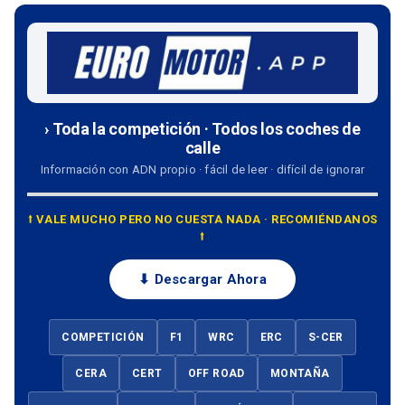
› Toda la competición · Todos los coches de
calle
Información con ADN propio · fácil de leer · difícil de ignorar
⭡ VALE MUCHO PERO NO CUESTA NADA · RECOMIÉNDANOS
⭡
⬇ Descargar Ahora
COMPETICIÓN
F1
WRC
ERC
S-CER
CERA
CERT
OFF ROAD
MONTAÑA