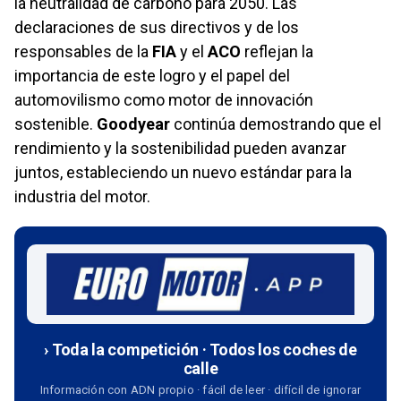
la neutralidad de carbono para 2050. Las
declaraciones de sus directivos y de los
responsables de la
FIA
y el
ACO
reflejan la
importancia de este logro y el papel del
automovilismo como motor de innovación
sostenible.
Goodyear
continúa demostrando que el
rendimiento y la sostenibilidad pueden avanzar
juntos, estableciendo un nuevo estándar para la
industria del motor.
› Toda la competición · Todos los coches de
calle
Información con ADN propio · fácil de leer · difícil de ignorar