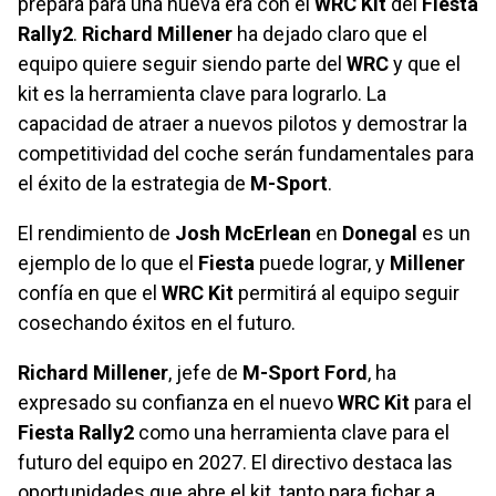
prepara para una nueva era con el
WRC Kit
del
Fiesta
Rally2
.
Richard Millener
ha dejado claro que el
equipo quiere seguir siendo parte del
WRC
y que el
kit es la herramienta clave para lograrlo. La
capacidad de atraer a nuevos pilotos y demostrar la
competitividad del coche serán fundamentales para
el éxito de la estrategia de
M-Sport
.
El rendimiento de
Josh McErlean
en
Donegal
es un
ejemplo de lo que el
Fiesta
puede lograr, y
Millener
confía en que el
WRC Kit
permitirá al equipo seguir
cosechando éxitos en el futuro.
Richard Millener
, jefe de
M-Sport Ford
, ha
expresado su confianza en el nuevo
WRC Kit
para el
Fiesta Rally2
como una herramienta clave para el
futuro del equipo en 2027. El directivo destaca las
oportunidades que abre el kit, tanto para fichar a