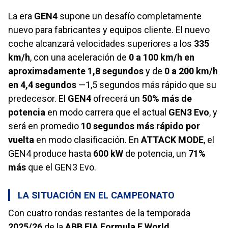
La era
GEN4
supone un desafío completamente
nuevo para fabricantes y equipos cliente. El nuevo
coche alcanzará velocidades superiores a los
335
km/h
, con una aceleración de
0 a 100 km/h en
aproximadamente 1,8 segundos
y de
0 a 200 km/h
en 4,4 segundos
—1,5 segundos más rápido que su
predecesor. El
GEN4
ofrecerá un
50% más de
potencia
en modo carrera que el actual
GEN3 Evo
, y
será en promedio
10 segundos más rápido por
vuelta
en modo clasificación. En
ATTACK MODE
, el
GEN4 produce hasta
600 kW
de potencia, un
71%
más
que el GEN3 Evo.
LA SITUACIÓN EN EL CAMPEONATO
Con cuatro rondas restantes de la temporada
2025/26
de la
ABB FIA Formula E World