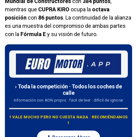
Mundial de Constructores
con
384 puntos
,
mientras que
CUPRA KIRO
ocupa la
octava
posición
con
86 puntos
. La continuidad de la alianza
es una muestra del compromiso de ambas partes
con la
Fórmula E
y su visión de futuro.
› Toda la competición · Todos los coches de
calle
Información con ADN propio · fácil de leer · difícil de ignorar
⭡ VALE MUCHO PERO NO CUESTA NADA · RECOMIÉNDANOS
⭡