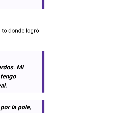
uito donde logró
erdos. Mi
 tengo
al.
por la pole,