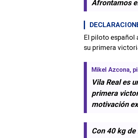
Afrontamos el
DECLARACIONE
El piloto español
su primera victor
Mikel Azcona
, p
Vila Real es 
primera victo
motivación ex
Con 40 kg de l