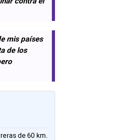
inar contra el
de mis países
ta de los
pero
rreras de 60 km.