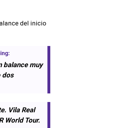
alance del inicio
ing
:
un balance muy
o dos
. Vila Real
CR World Tour.