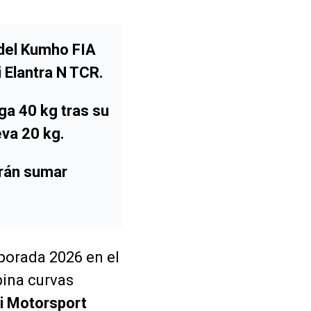
 del Kumho FIA
 Elantra N TCR.
ga 40 kg tras su
eva 20 kg.
arán sumar
porada 2026 en el
bina curvas
i Motorsport