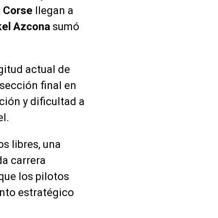
a Corse
llegan a
kel Azcona
sumó
gitud actual de
 sección final en
ión y dificultad a
l.
s libres, una
da carrera
que los pilotos
nto estratégico