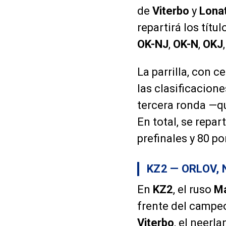
de
Viterbo
y
Lona
repartirá los tít
OK-NJ
,
OK-N
,
OKJ
La parrilla, con c
las clasificacion
tercera ronda —qu
En total, se repar
prefinales y 80 po
KZ2 — ORLOV, 
En
KZ2
, el ruso
Ma
frente del campeo
Viterbo
, el neerl