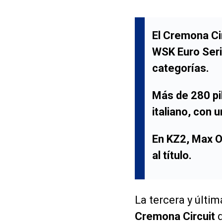
El
Cremona Cir
WSK Euro Ser
categorías.
Más de 280 pil
italiano, con 
En
KZ2
,
Max O
al título.
La tercera y últi
Cremona Circuit
d