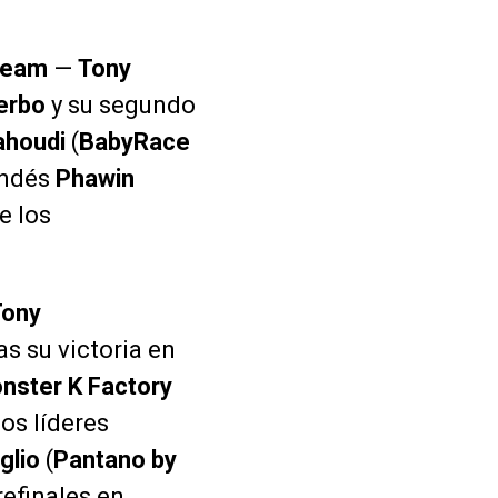
Team
—
Tony
erbo
y su segundo
ahoudi
(
BabyRace
landés
Phawin
e los
Tony
s su victoria en
nster K Factory
dos líderes
glio
(
Pantano by
refinales en