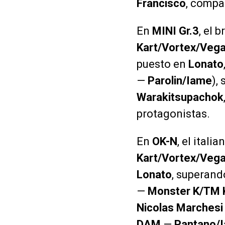
Francisco
, compa
En
MINI Gr.3
, el 
Kart/Vortex/Veg
puesto en
Lonato
—
Parolin/Iame
),
Warakitsupachok
protagonistas.
En
OK-N
, el itali
Kart/Vortex/Veg
Lonato
, superand
—
Monster K/TM 
Nicolas Marchesi
DAM
—
Pantano/