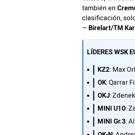
también en
Crem
clasificación, so
—
Birelart/TM Kar
LÍDERES WSK E
KZ2
: Max Or
OK
: Qarrar 
OKJ
: Zdene
MINI U10
: Z
MINI Gr.3
: A
OK-N
: Andre