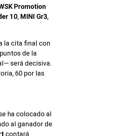
WSK Promotion
der 10
,
MINI Gr3
,
 la cita final con
 puntos de la
al— será decisiva.
oria, 60 por las
 se ha colocado al
ndo al ganador de
rt
contará