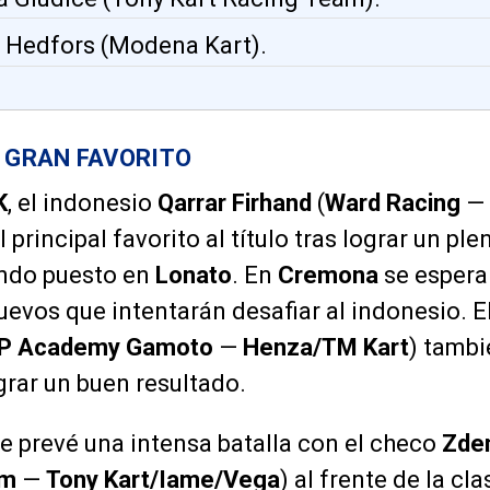
n Hedfors (Modena Kart).
, GRAN FAVORITO
K
, el indonesio
Qarrar Firhand
(
Ward Racing
—
el principal favorito al título tras lograr un pl
ndo puesto en
Lonato
. En
Cremona
se espera
evos que intentarán desafiar al indonesio. 
P Academy Gamoto
—
Henza/TM Kart
) tambi
grar un buen resultado.
se prevé una intensa batalla con el checo
Zde
am
—
Tony Kart/Iame/Vega
) al frente de la cla