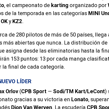
to
, el campeonato de
karting
organizado por
ulos de la temporada en las categorías
MINI Un
,
OK
y
KZ2
.
erca de 280 pilotos de más de 50 países, llega a
es más abiertas que nunca. La distribución de
e asigna desde las eliminatorias hasta la fin
tirán 153 puntos: 13 por cada manga clasificat
r la final de cada categoría.
NUEVO LÍDER
x Orlov
(
CPB Sport
—
Sodi/TM Kart/LeCont
)
nato gracias a su victoria en
Lonato
, supera
andés
Dion Van Werven
. La escudería
CPB Spo