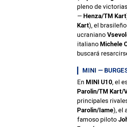
pleno de victoria
—
Henza/TM Kart
Kart
), el brasileñ
ucraniano
Vsevol
italiano
Michele 
buscará resarcirs
MINI — BURGES
En
MINI U10
, el
Parolin/TM Kart/
principales rivale
Parolin/Iame
), el
famoso piloto
Jo