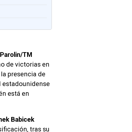
Parolin/TM
eno de victorias en
 la presencia de
El estadounidense
én está en
nek Babicek
sificación, tras su