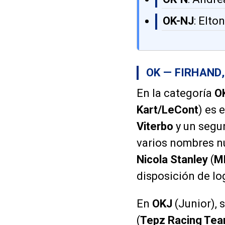
OK-NJ
: Elto
OK — FIRHAND
En la categoría
O
Kart/LeCont
) es 
Viterbo
y un segu
varios nombres nu
Nicola Stanley
(
M
disposición de lo
En
OKJ
(Junior), 
(
Tepz Racing Te