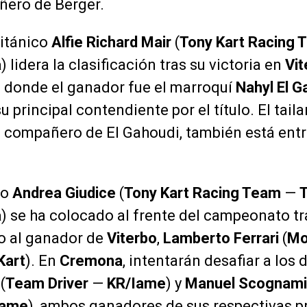
ñero de Berger.
británico
Alfie Richard Mair
(
Tony Kart Racing 
a
) lidera la clasificación tras su victoria en
Vit
, donde el ganador fue el marroquí
Nahyl El G
 su principal contendiente por el título. El tai
, compañero de El Gahoudi, también está entr
ano
Andrea Giudice
(
Tony Kart Racing Team
—
a
) se ha colocado al frente del campeonato tra
o al ganador de
Viterbo
,
Lamberto Ferrari
(
Mo
Kart
). En
Cremona
, intentarán desafiar a los 
(
Team Driver
—
KR/Iame
) y
Manuel Scognami
Iame
), ambos ganadores de sus respectivas p