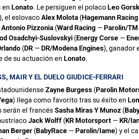
s en
Lonato
. Le persiguen el polaco
Leo Gorsk
), el eslovaco
Alex Molota
(
Hagemann Racing
o
Antonio Pizzonia
(
Ward Racing
—
Parolin/TM
od Osadchyi-Suslovskyi
(
Energy Corse
—
Ene
Orlando
(
DR
—
DR/Modena Engines
), ganador
e de su actuación en
Lonato
.
S, MAIR Y EL DUELO GIUDICE-FERRARI
 estadounidense
Zayne Burgess
(
Parolin Motor
Vega
) llega como favorito tras su éxito en
Lon
s serán el francés
Sasha Miras Y Munoz
(
Bab
 austriaco
Jack Wolff
(
KR Motorsport
—
KR/Ia
han Berger
(
BabyRace
—
Parolin/Iame
) y el 