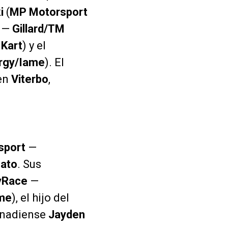
i
(
MP Motorsport
—
Gillard/TM
 Kart
) y el
rgy/Iame
). El
 en
Viterbo
,
sport
—
ato
. Sus
yRace
—
me
), el hijo del
canadiense
Jayden