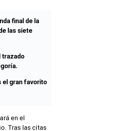
da final de la
e las siete
l trazado
egoría.
 el gran favorito
ará en el
o. Tras las citas