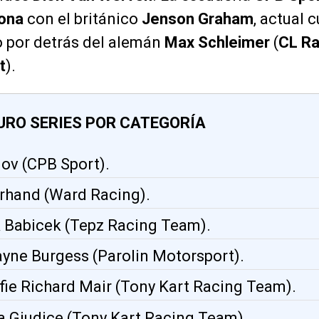
ona
con el británico
Jenson Graham
, actual 
lo por detrás del alemán
Max Schleimer
(
CL R
t
).
URO SERIES POR CATEGORÍA
lov (CPB Sport).
Firhand (Ward Racing).
k Babicek (Tepz Racing Team).
ayne Burgess (Parolin Motorsport).
lfie Richard Mair (Tony Kart Racing Team).
a Giudice (Tony Kart Racing Team).