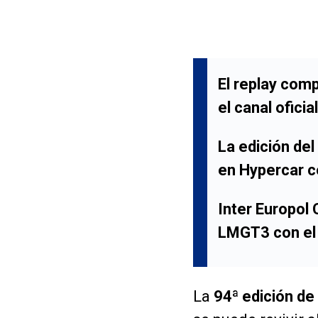
El
replay comp
el canal oficia
La edición del
en
Hypercar
c
Inter Europol
LMGT3
con e
La
94ª edición de