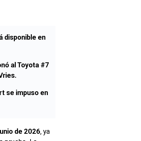
á disponible en
onó al
Toyota #7
Vries
.
rt
se impuso en
junio de 2026
, ya