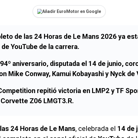
Añadir EuroMotor en Google
leto de las 24 Horas de Le Mans 2026
ya est
l de
YouTube
de la carrera.
 94º aniversario, disputada el
14 de junio
, cor
on
Mike Conway
,
Kamui Kobayashi
y
Nyck de 
 Competition
repitió victoria en
LMP2
y
TF Spo
l
Corvette Z06 LMGT3.R
.
 las 24 Horas de Le Mans
, celebrada el
14 de 