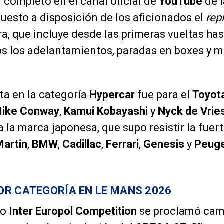
l completo en el canal oficial de
YouTube
de l
uesto a disposición de los aficionados el
rep
ra, que incluye desde las primeras vueltas has
os los adelantamientos, paradas en boxes y
uta en la categoría
Hypercar
fue para el
Toyot
ike Conway
,
Kamui Kobayashi
y
Nyck de Vrie
ra la marca japonesa, que supo resistir la fue
Martin
,
BMW
,
Cadillac
,
Ferrari
,
Genesis
y
Peug
R CATEGORÍA EN LE MANS 2026
po
Inter Europol Competition
se proclamó cam