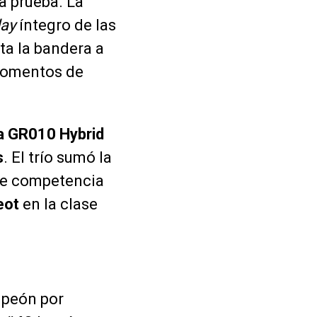
a prueba. La
lay
íntegro de las
ta la bandera a
 momentos de
a GR010 Hybrid
s
. El trío sumó la
rte competencia
eot
en la clase
peón por