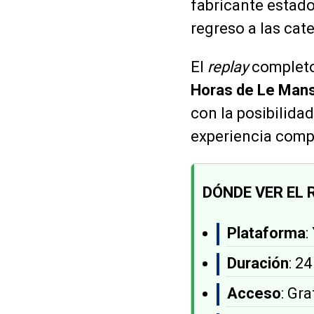
fabricante estad
regreso a las cat
El
replay
completo,
Horas de Le Man
con la posibilida
experiencia compl
DÓNDE VER EL 
Plataforma
:
Duración
: 2
Acceso
: Gra