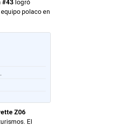
 #43
logró
l equipo polaco en
.
ette Z06
turismos. El