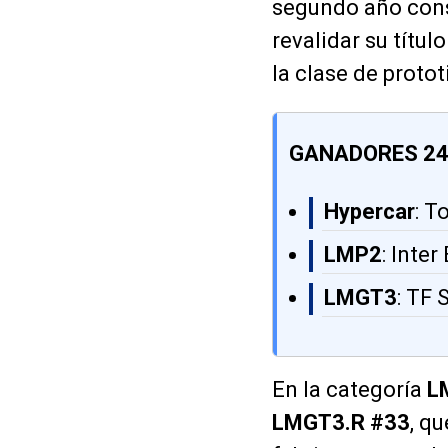
segundo año cons
revalidar su títu
la clase de protot
GANADORES 24
Hypercar
: T
LMP2
: Inte
LMGT3
: TF
En la categoría
L
LMGT3.R #33
, q