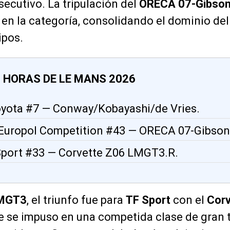
ecutivo. La tripulación del
ORECA 07-Gibson
lo en la categoría, consolidando el dominio de
ipos.
 HORAS DE LE MANS 2026
oyota #7 — Conway/Kobayashi/de Vries.
r Europol Competition #43 — ORECA 07-Gibson
 Sport #33 — Corvette Z06 LMGT3.R.
MGT3
, el triunfo fue para
TF Sport
con el
Corv
ue se impuso en una competida clase de gran 