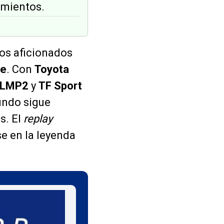
amientos.
los aficionados
be
. Con
Toyota
LMP2
y
TF Sport
mundo sigue
s. El
replay
e en la leyenda