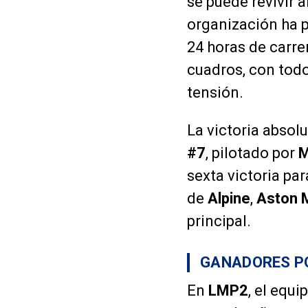
se puede revivir a
organización ha p
24 horas de carre
cuadros, con tod
tensión.
La victoria absol
#7
, pilotado por
M
sexta victoria pa
de
Alpine
,
Aston 
principal.
GANADORES PO
En
LMP2
, el equi