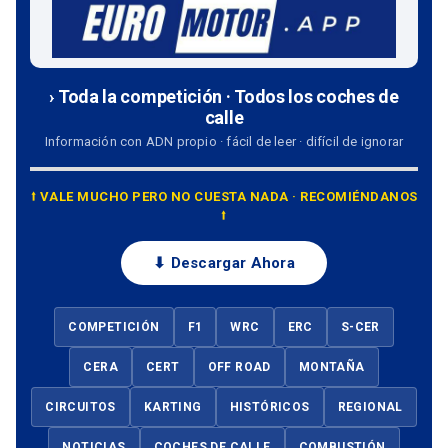
› Toda la competición · Todos los coches de
calle
Información con ADN propio · fácil de leer · difícil de ignorar
⭡ VALE MUCHO PERO NO CUESTA NADA · RECOMIÉNDANOS
⭡
⬇ Descargar Ahora
COMPETICIÓN
F1
WRC
ERC
S-CER
CERA
CERT
OFF ROAD
MONTAÑA
CIRCUITOS
KARTING
HISTÓRICOS
REGIONAL
NOTICIAS
COCHES DE CALLE
COMBUSTIÓN