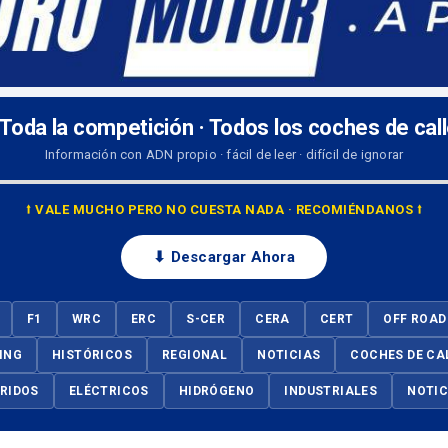
 Toda la competición · Todos los coches de cal
Información con ADN propio · fácil de leer · difícil de ignorar
⭡ VALE MUCHO PERO NO CUESTA NADA · RECOMIÉNDANOS ⭡
⬇ Descargar Ahora
F1
WRC
ERC
S-CER
CERA
CERT
OFF ROAD
ING
HISTÓRICOS
REGIONAL
NOTICIAS
COCHES DE CA
BRIDOS
ELÉCTRICOS
HIDRÓGENO
INDUSTRIALES
NOTIC