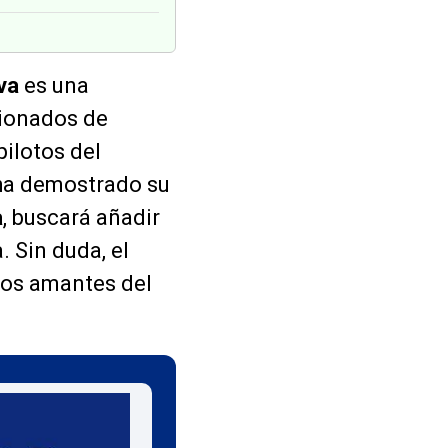
iva
es una
cionados de
pilotos del
a ha demostrado su
a
, buscará añadir
. Sin duda, el
 los amantes del