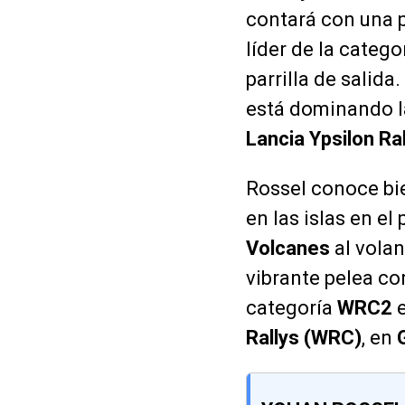
contará con una p
líder de la catego
parrilla de salida
está dominando l
Lancia Ypsilon Ra
Rossel conoce bie
en las islas en el
Volcanes
al vola
vibrante pelea co
categoría
WRC2
e
Rallys (WRC)
, en