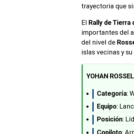
trayectoria que si
El
Rally de Tierra 
importantes del a
del nivel de
Ross
islas vecinas y s
YOHAN ROSSEL
Categoría
: 
Equipo
: Lanc
Posición
: Lí
Copiloto
: A