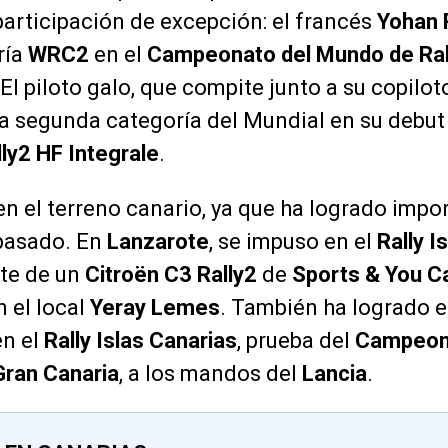
articipación de excepción: el francés
Yohan 
ría
WRC2
en el
Campeonato del Mundo de Ral
. El piloto galo, que compite junto a su copilo
a segunda categoría del Mundial en su debut
lly2 HF Integrale
.
n el terreno canario, ya que ha logrado impor
 pasado. En
Lanzarote
, se impuso en el
Rally I
nte de un
Citroën C3 Rally2
de
Sports & You C
n el local
Yeray Lemes
. También ha logrado el
n el
Rally Islas Canarias
, prueba del
Campeona
Gran Canaria
, a los mandos del
Lancia
.