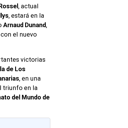
Rossel
, actual
lys
, estará en la
to
Arnaud Dunand
,
 con el nuevo
tantes victorias
sla de Los
anarias
, en una
 triunfo en la
to del Mundo de