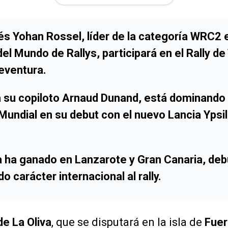
cés
Yohan Rossel
, líder de la categoría
WRC2
e
el Mundo de Rallys
, participará en el
Rally de
eventura
.
a su copiloto
Arnaud Dunand
, está dominando
 Mundial en su debut con el nuevo
Lancia Ypsi
a ha ganado en
Lanzarote
y
Gran Canaria
, deb
o carácter internacional al rally.
de La Oliva
, que se disputará en la isla de
Fuer