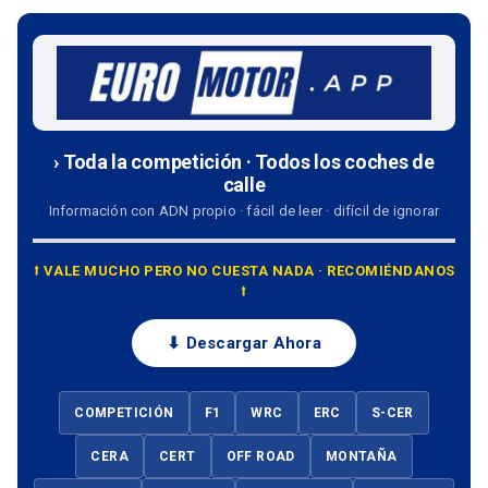
› Toda la competición · Todos los coches de
calle
Información con ADN propio · fácil de leer · difícil de ignorar
⭡ VALE MUCHO PERO NO CUESTA NADA · RECOMIÉNDANOS
⭡
⬇ Descargar Ahora
COMPETICIÓN
F1
WRC
ERC
S-CER
CERA
CERT
OFF ROAD
MONTAÑA