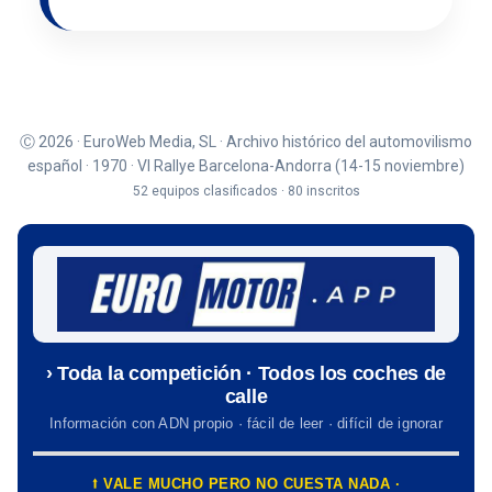
Ⓒ 2026 · EuroWeb Media, SL · Archivo histórico del automovilismo
español · 1970 · VI Rallye Barcelona-Andorra (14-15 noviembre)
52 equipos clasificados · 80 inscritos
› Toda la competición · Todos los coches de
calle
Información con ADN propio · fácil de leer · difícil de ignorar
⭡ VALE MUCHO PERO NO CUESTA NADA ·