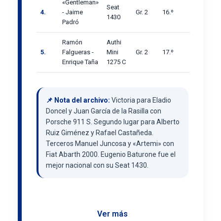
«Gentleman»
Seat
4.
- Jaime
Gr. 2
16.º
1430
Padró
Ramón
Authi
5.
Falgueras -
Mini
Gr. 2
17.º
Enrique Taña
1275 C
📌 Nota del archivo:
Victoria para Eladio
Doncel y Juan García de la Rasilla con
Porsche 911 S. Segundo lugar para Alberto
Ruiz Giménez y Rafael Castañeda.
Terceros Manuel Juncosa y «Artemi» con
Fiat Abarth 2000. Eugenio Baturone fue el
mejor nacional con su Seat 1430.
Ver más