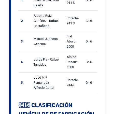
1.
Juan García de la
Gr. 6
911 S
Rasilla
Alberto Ruiz
Porsche
2.
Giménez - Rafael
Gr. 6
911 S
Castañeda
Fiat
Manuel Juncosa -
3.
Abarth
Gr. 6
«Artemi»
2000
Alpine
Jorge Pla - Rafael
4.
Renault
Gr. 6
Tarradas
1600
José M.ª
Porsche
5.
Fernández -
Gr. 6
914/6
Alfredo Cortel
🇪🇸 CLASIFICACIÓN