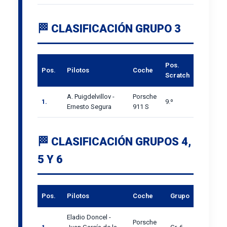
🏁 CLASIFICACIÓN GRUPO 3
Pos.
Pos.
Pilotos
Coche
Scratch
A. Puigdelvillov -
Porsche
1.
9.º
Ernesto Segura
911 S
🏁 CLASIFICACIÓN GRUPOS 4,
5 Y 6
Pos.
Pilotos
Coche
Grupo
Eladio Doncel -
Porsche