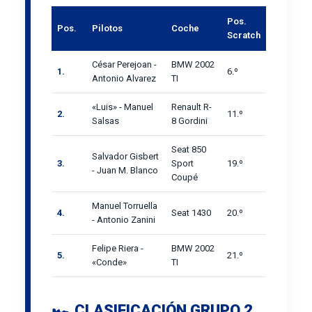
Pos.
Pos.
Pilotos
Coche
Scratch
César Perejoan -
BMW 2002
1.
6.º
Antonio Alvarez
TI
«Luis» - Manuel
Renault R-
2.
11.º
Salsas
8 Gordini
Seat 850
Salvador Gisbert
3.
Sport
19.º
- Juan M. Blanco
Coupé
Manuel Torruella
4.
Seat 1430
20.º
- Antonio Zanini
Felipe Riera -
BMW 2002
5.
21.º
«Conde»
TI
🏎️ CLASIFICACIÓN GRUPO 2