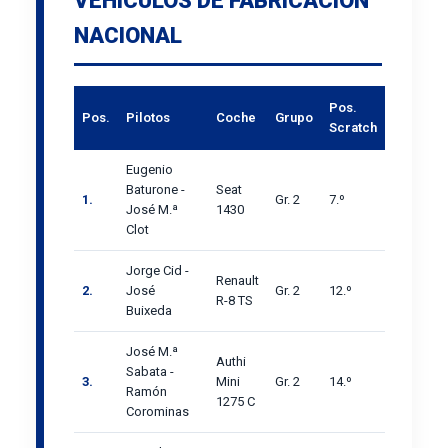
VEHÍCULOS DE FABRICACIÓN
NACIONAL
Pos.
Pos.
Pilotos
Coche
Grupo
Scratch
Eugenio
Baturone -
Seat
1.
Gr. 2
7.º
José M.ª
1430
Clot
Jorge Cid -
Renault
2.
José
Gr. 2
12.º
R-8 TS
Buixeda
José M.ª
Authi
Sabata -
3.
Mini
Gr. 2
14.º
Ramón
1275 C
Corominas