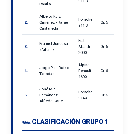
911 S
Rasilla
Alberto Ruiz
Porsche
2.
Giménez - Rafael
Gr. 6
911 S
Castañeda
Fiat
Manuel Juncosa -
3.
Abarth
Gr. 6
«Artemi»
2000
Alpine
Jorge Pla - Rafael
4.
Renault
Gr. 6
Tarradas
1600
José M.ª
Porsche
5.
Fernández -
Gr. 6
914/6
Alfredo Cortel
🏎️ CLASIFICACIÓN GRUPO 1