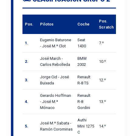
Pos.
Pos.
Pilotos
Coche
Scratch
Eugenio Baturone
Seat
1.
7.º
- José M.ª Clot
1430
José March -
BMW
2.
10.º
Carlos Rebolleda
2002
Jorge Cid - José
Renault
3.
12.º
Buixeda
R-8 TS
Gerardo Hoffman
Renault
4.
- José M.ª
R-8
13.º
Mónaco
Gordini
Authi
José M.ª Sabata -
5.
Mini 1275
14.º
Ramón Corominas
C