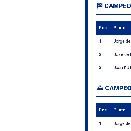
🏁 CAMPEO
Pos.
Piloto
1.
Jorge d
2.
José de 
3.
Juan KU
⛰️ CAMPEO
Pos.
Piloto
1.
Jorge d