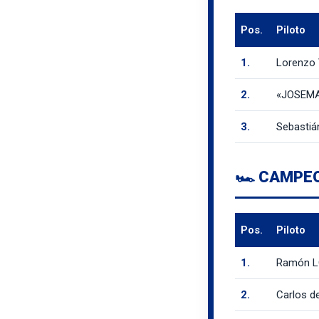
Pos.
Piloto
1.
Lorenzo
2.
«JOSEM
3.
Sebasti
🏎️ CAMPE
Pos.
Piloto
1.
Ramón L
2.
Carlos d