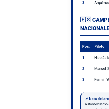
3.
Arquíme
🇪🇸 CAMP
NACIONALE
Pos.
Piloto
1.
Nicolás
2.
Manuel 
3.
Fermín 
📌 Nota del arc
automovilismo 