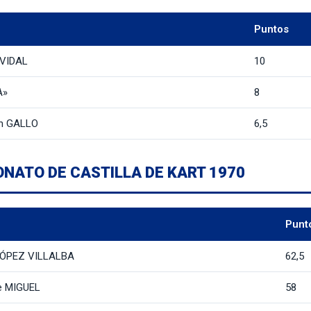
Puntos
 VIDAL
10
A»
8
án GALLO
6,5
ONATO DE CASTILLA DE KART 1970
Punt
ÓPEZ VILLALBA
62,5
e MIGUEL
58