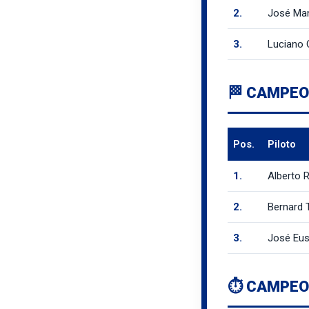
2.
José Ma
3.
Luciano
🏁 CAMPEO
Pos.
Piloto
1.
Alberto 
2.
Bernard
3.
José Eu
⏱️ CAMPEO