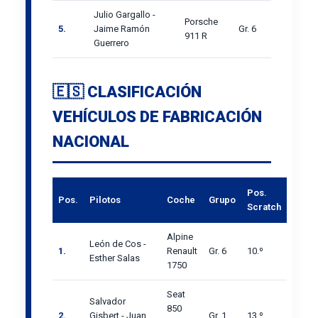
Julio Gargallo -
Porsche
5.
Jaime Ramón
Gr. 6
911 R
Guerrero
🇪🇸 CLASIFICACIÓN
VEHÍCULOS DE FABRICACIÓN
NACIONAL
Pos.
Pos.
Pilotos
Coche
Grupo
Scratch
Alpine
León de Cos -
1.
Renault
Gr. 6
10.º
Esther Salas
1750
Seat
Salvador
850
2.
Gisbert - Juan
Gr. 1
13.º