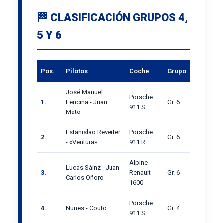
🏁 CLASIFICACIÓN GRUPOS 4,
5 Y 6
Pos.
Pilotos
Coche
Grupo
José Manuel
Porsche
1.
Lencina - Juan
Gr. 6
911 S
Mato
Estanislao Reverter
Porsche
2.
Gr. 6
- «Ventura»
911 R
Alpine
Lucas Sáinz - Juan
3.
Renault
Gr. 6
Carlos Oñoro
1600
Porsche
4.
Nunes - Couto
Gr. 4
911 S