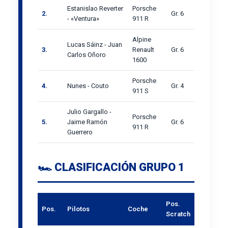
Estanislao Reverter
Porsche
2.
Gr. 6
- «Ventura»
911 R
Alpine
Lucas Sáinz - Juan
3.
Renault
Gr. 6
Carlos Oñoro
1600
Porsche
4.
Nunes - Couto
Gr. 4
911 S
Julio Gargallo -
Porsche
5.
Jaime Ramón
Gr. 6
911 R
Guerrero
🏎️ CLASIFICACIÓN GRUPO 1
Pos.
Pos.
Pilotos
Coche
Scratch