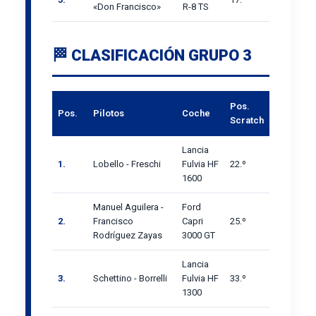
«Don Francisco»
R-8 TS
🏁 CLASIFICACIÓN GRUPO 3
Pos.
Pos.
Pilotos
Coche
Scratch
Lancia
1.
Lobello - Freschi
Fulvia HF
22.º
1600
Manuel Aguilera -
Ford
2.
Francisco
Capri
25.º
Rodríguez Zayas
3000 GT
Lancia
3.
Schettino - Borrelli
Fulvia HF
33.º
1300