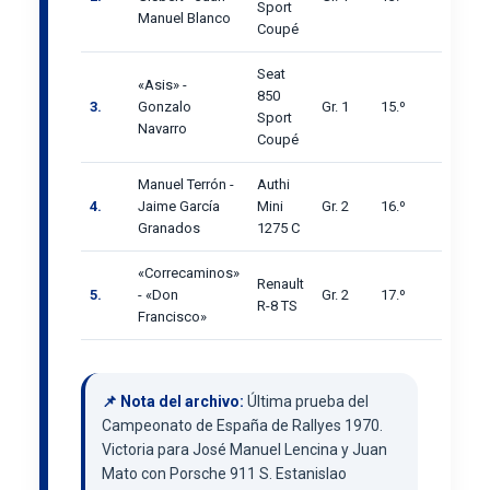
Sport
Manuel Blanco
Coupé
Seat
«Asis» -
850
3.
Gonzalo
Gr. 1
15.º
Sport
Navarro
Coupé
Manuel Terrón -
Authi
4.
Jaime García
Mini
Gr. 2
16.º
Granados
1275 C
«Correcaminos»
Renault
5.
- «Don
Gr. 2
17.º
R-8 TS
Francisco»
📌 Nota del archivo:
Última prueba del
Campeonato de España de Rallyes 1970.
Victoria para José Manuel Lencina y Juan
Mato con Porsche 911 S. Estanislao