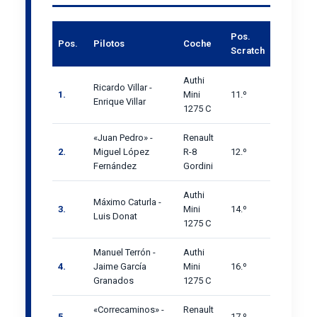
Pos.
Pos.
Pilotos
Coche
Scratch
Authi
Ricardo Villar -
1.
Mini
11.º
Enrique Villar
1275 C
«Juan Pedro» -
Renault
2.
Miguel López
R-8
12.º
Fernández
Gordini
Authi
Máximo Caturla -
3.
Mini
14.º
Luis Donat
1275 C
Manuel Terrón -
Authi
4.
Jaime García
Mini
16.º
Granados
1275 C
«Correcaminos» -
Renault
5.
17.º