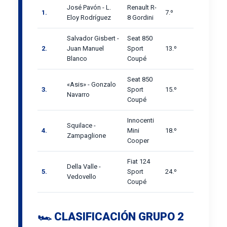
José Pavón - L.
Renault R-
1.
7.º
Eloy Rodríguez
8 Gordini
Salvador Gisbert -
Seat 850
2.
Juan Manuel
Sport
13.º
Blanco
Coupé
Seat 850
«Asis» - Gonzalo
3.
Sport
15.º
Navarro
Coupé
Innocenti
Squilace -
4.
Mini
18.º
Zampaglione
Cooper
Fiat 124
Della Valle -
5.
Sport
24.º
Vedovello
Coupé
🏎️ CLASIFICACIÓN GRUPO 2