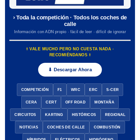
› Toda la competición · Todos los coches de
calle
Información con ADN propio · fácil de leer · difícil de ignorar
⭡ VALE MUCHO PERO NO CUESTA NADA ·
RECOMIÉNDANOS ⭡
⬇ Descargar Ahora
COMPETICIÓN
F1
WRC
ERC
S-CER
CERA
CERT
OFF ROAD
MONTAÑA
CIRCUITOS
KARTING
HISTÓRICOS
REGIONAL
NOTICIAS
COCHES DE CALLE
COMBUSTIÓN
HÍBRIDOS
ELÉCTRICOS
HIDRÓGENO