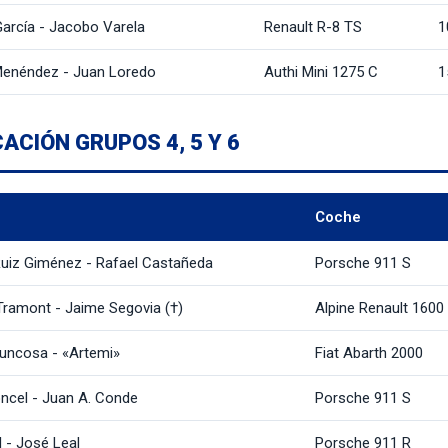
García - Jacobo Varela
Renault R-8 TS
1
Menéndez - Juan Loredo
Authi Mini 1275 C
1
CACIÓN GRUPOS 4, 5 Y 6
Coche
Ruiz Giménez - Rafael Castañeda
Porsche 911 S
Tramont - Jaime Segovia (†)
Alpine Renault 1600
uncosa - «Artemi»
Fiat Abarth 2000
oncel - Juan A. Conde
Porsche 911 S
l - José Leal
Porsche 911 R