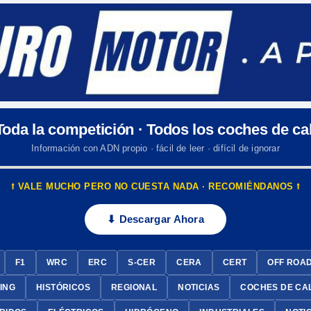
 Toda la competición · Todos los coches de cal
Información con ADN propio · fácil de leer · difícil de ignorar
⭡ VALE MUCHO PERO NO CUESTA NADA · RECOMIÉNDANOS ⭡
⬇ Descargar Ahora
F1
WRC
ERC
S-CER
CERA
CERT
OFF ROA
ING
HISTÓRICOS
REGIONAL
NOTICIAS
COCHES DE CA