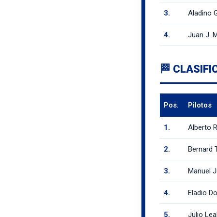
3.
Aladino 
4.
Juan J. 
🏁 CLASIFI
Pos.
Pilotos
1.
Alberto 
2.
Bernard 
3.
Manuel J
4.
Eladio D
5.
Julio Lea