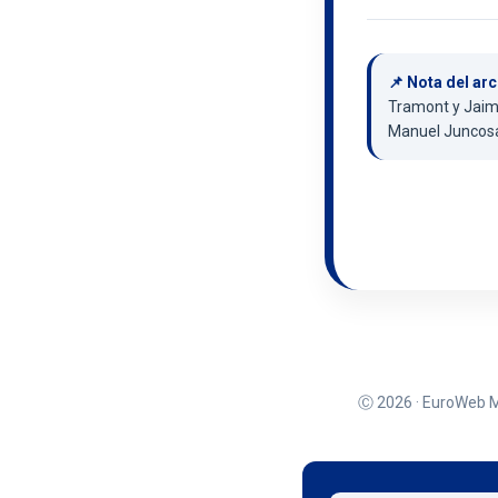
📌 Nota del arc
Tramont y Jaime
Manuel Juncosa 
Ⓒ 2026 · EuroWeb Med