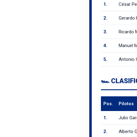
1.
César Pe
2.
Gerardo 
3.
Ricardo 
4.
Manuel M
5.
Antonio
🏎️ CLASIF
Pos.
Pilotos
1.
Julio Ga
2.
Alberto G