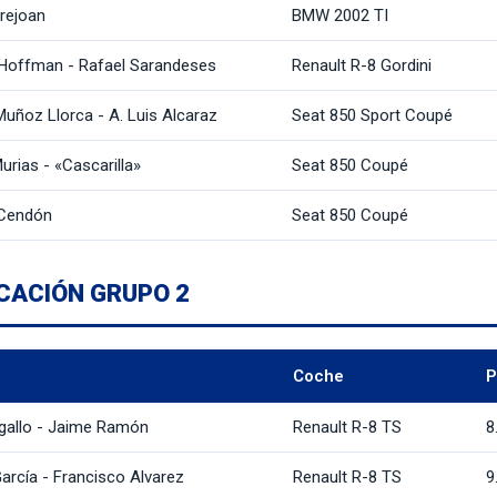
rejoan
BMW 2002 TI
Hoffman - Rafael Sarandeses
Renault R-8 Gordini
Muñoz Llorca - A. Luis Alcaraz
Seat 850 Sport Coupé
urias - «Cascarilla»
Seat 850 Coupé
 Cendón
Seat 850 Coupé
ICACIÓN GRUPO 2
Coche
P
rgallo - Jaime Ramón
Renault R-8 TS
8
arcía - Francisco Alvarez
Renault R-8 TS
9