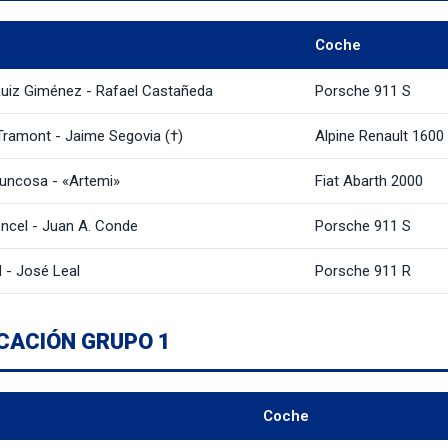
Coche
Ruiz Giménez - Rafael Castañeda
Porsche 911 S
Tramont - Jaime Segovia (†)
Alpine Renault 1600
uncosa - «Artemi»
Fiat Abarth 2000
oncel - Juan A. Conde
Porsche 911 S
l - José Leal
Porsche 911 R
ICACIÓN GRUPO 1
Coche