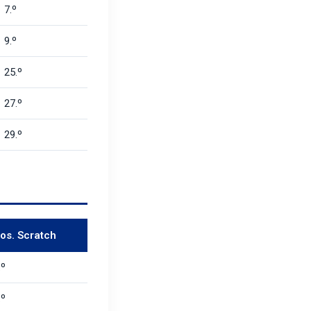
7.º
9.º
25.º
27.º
29.º
os. Scratch
.º
.º