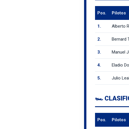
Pos.
Pilotos
1.
Alberto 
2.
Bernard 
3.
Manuel J
4.
Eladio D
5.
Julio Lea
🏎️ CLASIF
Pos.
Pilotos