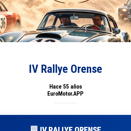
IV Rallye Orense
Hace 55 años
EuroMotor.APP
🏁 IV RALLYE ORENSE