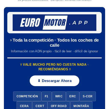
› Toda la competición · Todos los coches de
calle
Información con ADN propio · fácil de leer · difícil de ignorar
⭡ VALE MUCHO PERO NO CUESTA NADA ·
RECOMIÉNDANOS ⭡
⬇ Descargar Ahora
COMPETICIÓN
F1
WRC
ERC
S-CER
CERA
CERT
OFF ROAD
MONTAÑA