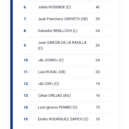
6.
Julián ROSENDE (C)
43
7.
Juan Francisco CERVETO (CB)
35
8.
Salvador BENLLOCH (L)
34
Juan GARCÍA DE LA RASILLA
9.
33
(C)
10.
«AL DOMO» (C)
24
11.
Luis ROSAL (CB)
20
12.
«ALCOR» (C)
19
13.
César OREJAS (AS)
16
14.
Luis Ignacio POMBO (C)
15
15.
Emilio RODRÍGUEZ ZAPICO (C)
10