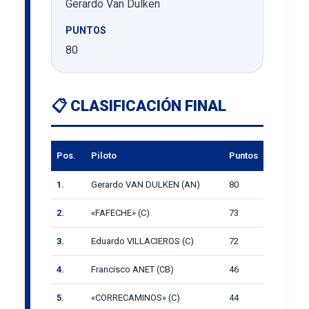
Gerardo Van Dulken
PUNTOS
80
📋 CLASIFICACIÓN FINAL
Pos.
Piloto
Puntos
1.
Gerardo VAN DULKEN (AN)
80
2.
«FAFECHE» (C)
73
3.
Eduardo VILLACIEROS (C)
72
4.
Francisco ANET (CB)
46
5.
«CORRECAMINOS» (C)
44