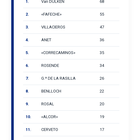
1.
Van DULKEN
68
2.
«FAFECHE»
55
3.
VILLACIEROS
47
4.
ANET
36
5.
«CORRECAMINOS»
35
6.
ROSENDE
34
7.
G.ª DE LA RASILLA
26
8.
BENLLOCH
22
9.
ROSAL
20
10.
«ALCOR»
19
11.
CERVETO
17