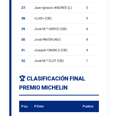
27.
Juan Ignacio ANDRÉS (L)
5
28.
«LUIS» (CB)
5
29.
José M.ª CIERCO (CB)
4
30.
José PAVÓN (NO)
4
31.
Joaquín CANALS (CB)
4
32.
José M.ª CLOT (CB)
1
🏆 CLASIFICACIÓN FINAL
PREMIO MICHELIN
Pos.
Piloto
Puntos