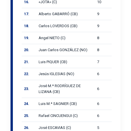
16.
«JOTA» (C)
10
17.
Alberto GABARRÓ (CB)
9
18.
Carlos LOVERDOS (CB)
9
19.
Angel NIETO (C)
8
20.
Juan Carlos GONZÁLEZ (NO)
8
21.
Luis PIQUER (CB)
7
22.
Jesús IGLESIAS (NO)
6
José M.ª RODRÍGUEZ DE
23.
6
LIZANA (CB)
24.
Luis M.ª SAGNIER (CB)
6
25.
Rafael CINCUENGUI (C)
6
26.
José ESCAVIAS (C)
5