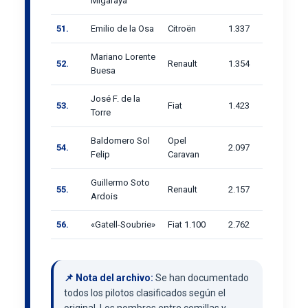
Migaraya
51.
Emilio de la Osa
Citroën
1.337
Mariano Lorente
52.
Renault
1.354
Buesa
José F. de la
53.
Fiat
1.423
Torre
Baldomero Sol
Opel
54.
2.097
Felip
Caravan
Guillermo Soto
55.
Renault
2.157
Ardois
56.
«Gatell-Soubrie»
Fiat 1.100
2.762
📌 Nota del archivo:
Se han documentado
todos los pilotos clasificados según el
original. Los nombres entre comillas y