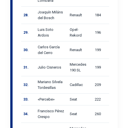
Lombana
Joaquín Miláns
28.
Renault
184
del Bosch
Luis Soto
Opel-
29.
196
Ardois
Rekord
Carlos García
30.
Renault
199
del Cerro
Mercedes
31.
Julio Cisneros
199
190 SL
Mariano Silvela
32.
Cadillac
209
Tordesillas
33.
«Percebe»
Seat
222
Francisco Pérez
34.
Seat
260
Crespo