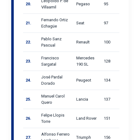
Leopoldo P. de
20.
Pegaso
95
Villaamil
Fernando Ortiz
21.
Seat
97
Echagüe
Pablo Sanz
22.
Renault
100
Pascual
Francisco
Mercedes
23.
128
Sargatal
190 SL
José Pardal
24.
Peugeot
134
Dorado
Manuel Carol
25.
Lancia
137
Quero
Felipe Llopis
26.
Land Rover
151
Torre
Alfonso Ferrero
27.
Triumph
156