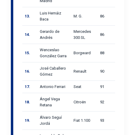
Madrid
Luis Hernáiz
13.
M. G.
86
Baca
Gerardo de
Mercedes
14.
86
Andrés
300 SL
Wenceslao
15.
Borgward
88
González Garra
José Caballero
16.
Renault
90
Gómez
17.
Antonio Ferrari
Seat
91
Ángel Vega
18.
Citroën
92
Retana
Álvaro Seguí
19.
Fiat 1.100
93
Jordá