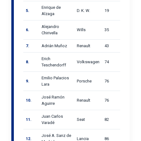
Enrique de
5.
D. K. W.
19
Alzaga
Alejandro
6.
Wills
35
Chirivella
7.
Adrián Muñoz
Renault
43
Erich
8.
Volkswagen
74
Teschendorff
Emilio Palacios
9.
Porsche
76
Lara
José Ramón
10.
Renault
76
Aguirre
Juan Carlos
11.
Seat
82
Varadé
José A. Sanz de
12.
Lancia
86