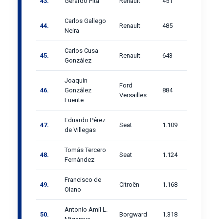
43.
Gerardo Pita
Renault
451
Carlos Gallego
44.
Renault
485
Neira
Carlos Cusa
45.
Renault
643
González
Joaquín
Ford
46.
González
884
Versailles
Fuente
Eduardo Pérez
47.
Seat
1.109
de Villegas
Tomás Tercero
48.
Seat
1.124
Fernández
Francisco de
49.
Citroën
1.168
Olano
Antonio Amíl L.
50.
Borgward
1.318