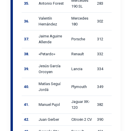
Mercedes
35.
Antonio Forest
283
190 SL
Valentín
Mercedes
36.
302
Hernández
180
Jaime Aguirre
37.
Porsche
312
Allende
38.
«Petardo»
Renault
332
Jesús García
39.
Lancia
334
Orcoyen
Matías Seguí
40.
Plymouth
349
Jordá
Jaguar XK-
41.
Manuel Pujol
382
120
42.
Juan Gerber
Citroën 2 CV
390