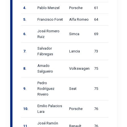
4.
Pablo Menzel
Porsche
61
5.
Francisco Foret
Alfa Romeo
64
José Romero
6.
Simca
69
Ruiz
Salvador
7.
Lancia
73
Fábregas
Amado
8.
Volkswagen
75
Salgueiro
Pedro
9.
Rodríguez
Seat
75
Riveiro
Emilio Palacios
10.
Porsche
76
Lara
José Ramón
11.
Renault
76