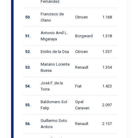
Fernández
Francisco de
50.
Citroen
1.168
Olano
Antonio Amíl L.
51.
Borgward
1.318
Migaraya
52.
Emilio de la Osa
Citroen
1.337
Mariano Lorente
53.
Renault
1.354
Buesa
José F. de la
54.
Fiat
1.423
Torre
Baldomero Sol
Opel
55.
2.097
Felip
Caravan
Guillermo Soto
56.
Renault
2.157
Ardois