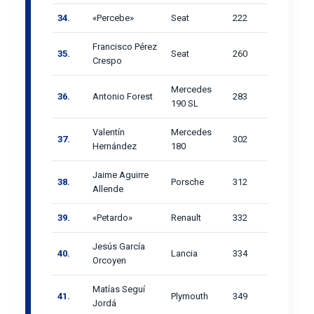
34.
«Percebe»
Seat
222
Francisco Pérez
35.
Seat
260
Crespo
Mercedes
36.
Antonio Forest
283
190 SL
Valentín
Mercedes
37.
302
Hernández
180
Jaime Aguirre
38.
Porsche
312
Allende
39.
«Petardo»
Renault
332
Jesús García
40.
Lancia
334
Orcoyen
Matías Seguí
41.
Plymouth
349
Jordá