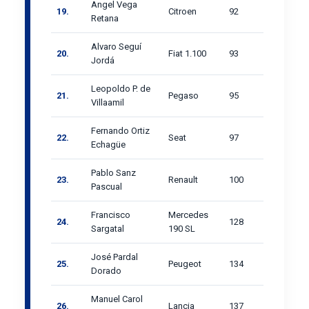
Angel Vega
19.
Citroen
92
Retana
Alvaro Seguí
20.
Fiat 1.100
93
Jordá
Leopoldo P. de
21.
Pegaso
95
Villaamil
Fernando Ortiz
22.
Seat
97
Echagüe
Pablo Sanz
23.
Renault
100
Pascual
Francisco
Mercedes
24.
128
Sargatal
190 SL
José Pardal
25.
Peugeot
134
Dorado
Manuel Carol
26.
Lancia
137