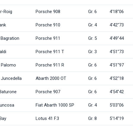
er-Roig
Porsche 908
Gr. 6
4'18"06
ank
Porsche 910
Gr. 4
4'42"73
 Bagration
Porsche 911
Gr. 5
4'49"44
aldi
Porsche 911 T
Gr. 3
4'51"73
ª Palomo
Porsche 911 R
Gr. 6
4'51"97
 Juncedella
Abarth 2000 OT
Gr. 6
4'52"18
Baturone
Porsche 907
Gr. 6
4'54"42
Juncosa
Fiat Abarth 1000 SP
Gr. 4
5'03"06
Bay
Lotus 41 F.3
Gr. 8
5'14"19