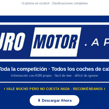
10 pilotos en scratch · Clasificaciones completas
 Toda la competición · Todos los coches de cal
Información con ADN propio · fácil de leer · difícil de ignorar
⭡ VALE MUCHO PERO NO CUESTA NADA · RECOMIÉNDANOS ⭡
⬇ Descargar Ahora