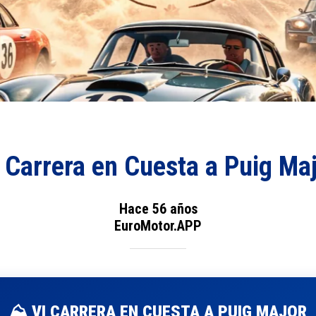
 Carrera en Cuesta a Puig Ma
Hace 56 años
EuroMotor.APP
⛰️ VI CARRERA EN CUESTA A PUIG MAJOR