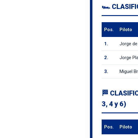
🏎️ CLASIFI
Pos.
Piloto
1.
Jorge de
2.
Jorge Pl
3.
Miguel Br
🏁 CLASIFI
3, 4 y 6)
Pos.
Piloto