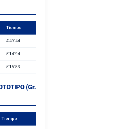
Tiempo
4'49"44
5'14"94
5'15"83
TOTIPO (Gr.
Tiempo