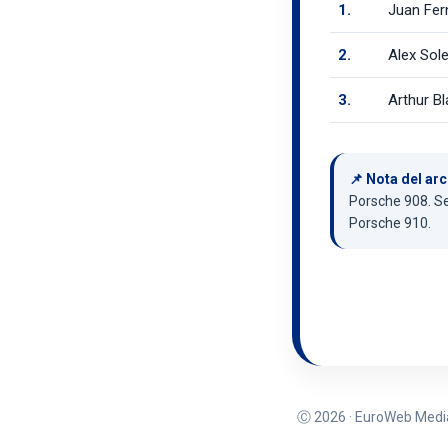
1.
Juan Fer
2.
Alex Sol
3.
Arthur Bl
📌 Nota del arc
Porsche 908. Se
Porsche 910.
Ⓒ 2026 · EuroWeb Media,