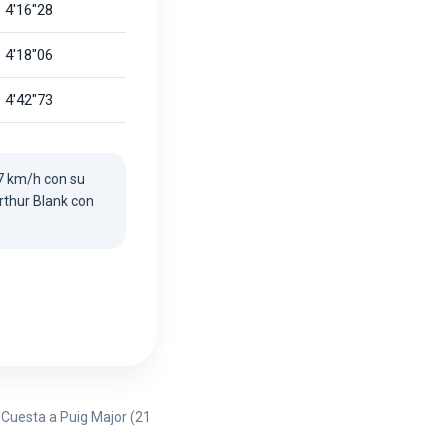
4'16"28
4'18"06
4'42"73
7 km/h con su
rthur Blank con
 Cuesta a Puig Major (21