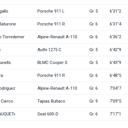
gallo
Porsche 911 L
Gr. 5
6'31"2
Baturone
Porsche 911 R
Gr. 6
6'31"4
o Torredemer
Alpine-Renault A-110
Gr. 6
6'36"2
a
Authi 1275 C
Gr. 5
6'42"9
unells
BLMC Cooper S
Gr. 5
6'43"9
ra
Porsche 911 R
Gr. 6
6'48"5
Rodríguez
Alpine-Renault A-110
Gr. 6
7'04"7
 Cierco
Tapias Bultaco
Gr. 9
7'09"5
AUQUET»
Seat 600-D
Gr. 6
7'17"1