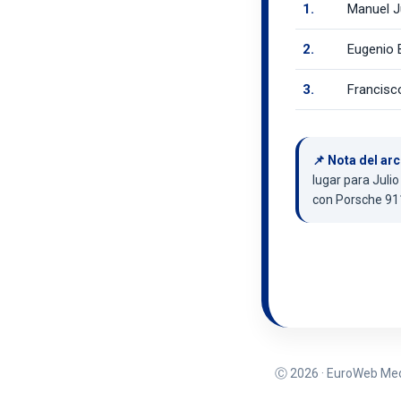
1.
Manuel 
2.
Eugenio 
3.
Francisc
📌 Nota del arc
lugar para Juli
con Porsche 91
Ⓒ 2026 · EuroWeb Media