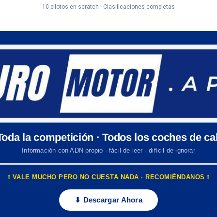
10 pilotos en scratch · Clasificaciones completas
 Toda la competición · Todos los coches de cal
Información con ADN propio · fácil de leer · difícil de ignorar
⭡ VALE MUCHO PERO NO CUESTA NADA · RECOMIÉNDANOS ⭡
⬇ Descargar Ahora