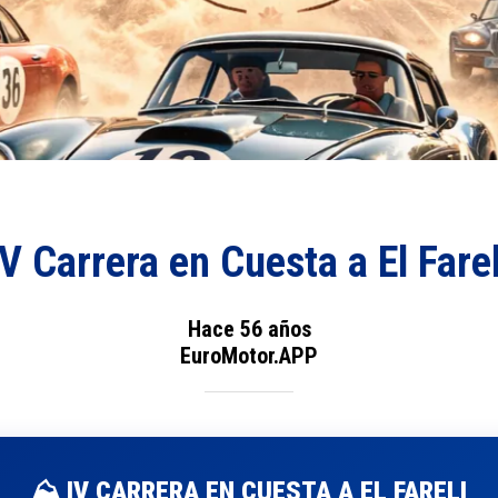
IV Carrera en Cuesta a El Farel
Hace 56 años
EuroMotor.APP
⛰️ IV CARRERA EN CUESTA A EL FARELI