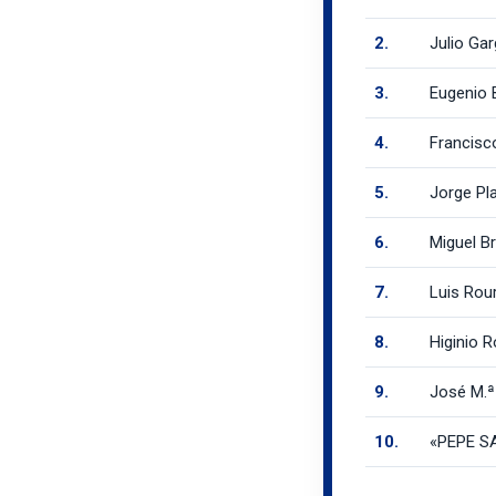
2.
Julio Gar
3.
Eugenio 
4.
Francisc
5.
Jorge Pl
6.
Miguel Br
7.
Luis Rou
8.
Higinio 
9.
José M.ª
10.
«PEPE S