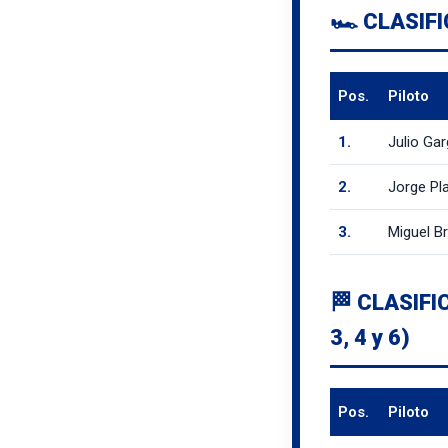
🏎️ CLASIFI
Pos.
Piloto
1.
Julio Gar
2.
Jorge Pl
3.
Miguel Br
🏁 CLASIFI
3, 4 y 6)
Pos.
Piloto