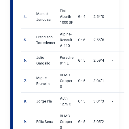
Fiat
Manuel
4.
Abarth
Gr. 4
2'54"0
-
Juncosa
1000 SP
Alpine-
Francisco
5.
Renault
Gr. 6
2'56"8
-
Torredemer
A-110
Julio
Porsche
6.
Gr. 5
2'59"4
-
Gargallo
911 L
BLMC
Miguel
7.
Cooper
Gr. 5
3'04"1
-
Brunells
S
Authi
8.
Jorge Pla
Gr. 5
3'04"3
-
1275 C
BLMC
9.
Félix Serra
Cooper
Gr. 5
3'05"2
-
S