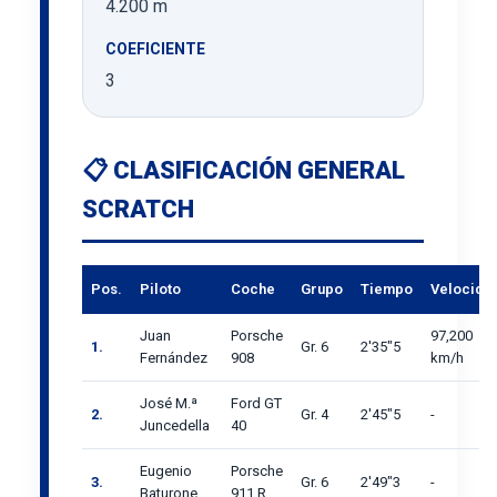
4.200 m
COEFICIENTE
3
📋 CLASIFICACIÓN GENERAL
SCRATCH
Pos.
Piloto
Coche
Grupo
Tiempo
Velocida
Juan
Porsche
97,200
1.
Gr. 6
2'35"5
Fernández
908
km/h
José M.ª
Ford GT
2.
Gr. 4
2'45"5
-
Juncedella
40
Eugenio
Porsche
3.
Gr. 6
2'49"3
-
Baturone
911 R