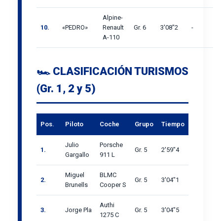
Alpine-
10.
«PEDRO»
Renault
Gr. 6
3'08"2
-
A-110
🏎️ CLASIFICACIÓN TURISMOS
(Gr. 1, 2 y 5)
Pos.
Piloto
Coche
Grupo
Tiempo
Julio
Porsche
1.
Gr. 5
2'59"4
Gargallo
911 L
Miguel
BLMC
2.
Gr. 5
3'04"1
Brunells
Cooper S
Authi
3.
Jorge Pla
Gr. 5
3'04"5
1275 C