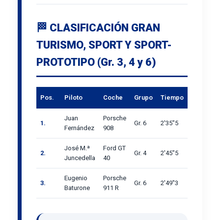
🏁 CLASIFICACIÓN GRAN
TURISMO, SPORT Y SPORT-
PROTOTIPO (Gr. 3, 4 y 6)
Pos.
Piloto
Coche
Grupo
Tiempo
Juan
Porsche
1.
Gr. 6
2'35"5
Fernández
908
José M.ª
Ford GT
2.
Gr. 4
2'45"5
Juncedella
40
Eugenio
Porsche
3.
Gr. 6
2'49"3
Baturone
911 R