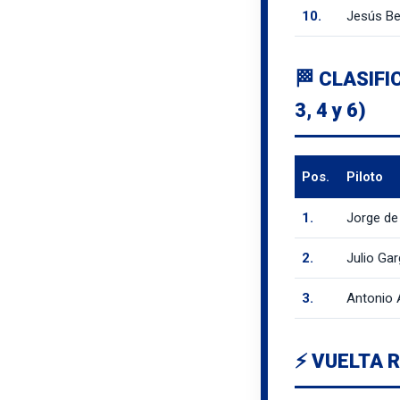
10.
Jesús B
🏁 CLASIFI
3, 4 y 6)
Pos.
Piloto
1.
Jorge de
2.
Julio Gar
3.
Antonio 
⚡ VUELTA 