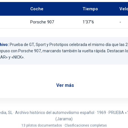
Coche
Tiempo
Vel
Porsche 907
1'37"6
-
hivo:
Prueba de GT, Sport y Prototipos celebrada el mismo día que las 2
mpuso con Porsche 907, marcando también la vuelta rápida. Destacan l
AR» y «NICK».
Ver más
ia, SL · Archivo histórico del automovilismo español · 1969 · PRUEBA 
(Jarama)
13 pilotos documentados · Clasificaciones completas