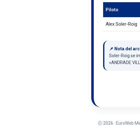
Piloto
Alex Soler-Roig
📌 Nota del arc
Soler-Roig se i
«ANDRADE VILL
Ⓒ 2026 · EuroWeb Med