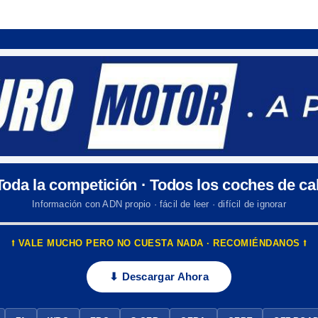
 Toda la competición · Todos los coches de cal
Información con ADN propio · fácil de leer · difícil de ignorar
⭡ VALE MUCHO PERO NO CUESTA NADA · RECOMIÉNDANOS ⭡
⬇ Descargar Ahora