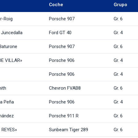
Coche
Grupo
er-Roig
Porsche 907
Gr. 6
 Juncedalla
Ford GT 40
Gr. 4
Baturone
Porsche 907
Gr. 6
E VILLAR»
Porsche 906
Gr. 4
Porsche 906
Gr. 4
ith
Chevron FVAB8
Gr. 6
la Peña
Porsche 906
Gr. 4
nández
Porsche 911 R
Gr. 6
 REYES»
Sunbeam Tiger 289
Gr. 6