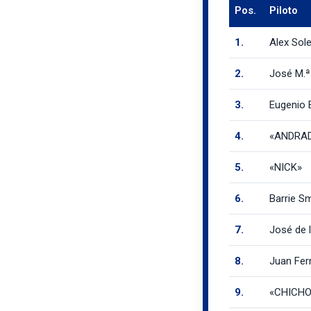
Pos.
Piloto
1.
Alex Sol
2.
José M.ª
3.
Eugenio 
4.
«ANDRAD
5.
«NICK»
6.
Barrie Sm
7.
José de 
8.
Juan Fer
9.
«CHICHO