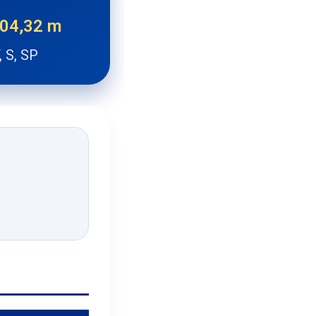
404,32 m
, S, SP