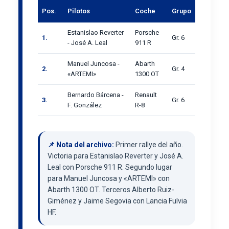
Pos.
Pilotos
Coche
Grupo
Estanislao Reverter
Porsche
1.
Gr. 6
- José A. Leal
911 R
Manuel Juncosa -
Abarth
2.
Gr. 4
«ARTEMI»
1300 OT
Bernardo Bárcena -
Renault
3.
Gr. 6
F. González
R-8
📌 Nota del archivo:
Primer rallye del año.
Victoria para Estanislao Reverter y José A.
Leal con Porsche 911 R. Segundo lugar
para Manuel Juncosa y «ARTEMI» con
Abarth 1300 OT. Terceros Alberto Ruiz-
Giménez y Jaime Segovia con Lancia Fulvia
HF.