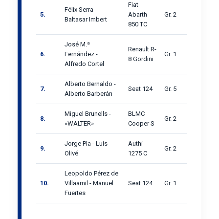
Fiat
Félix Serra -
5.
Abarth
Gr. 2
Baltasar Imbert
850 TC
José M.ª
Renault R-
6.
Fernández -
Gr. 1
8 Gordini
Alfredo Cortel
Alberto Bernaldo -
7.
Seat 124
Gr. 5
Alberto Barberán
Miguel Brunells -
BLMC
8.
Gr. 2
«WALTER»
Cooper S
Jorge Pla - Luis
Authi
9.
Gr. 2
Olivé
1275 C
Leopoldo Pérez de
10.
Villaamil - Manuel
Seat 124
Gr. 1
Fuertes