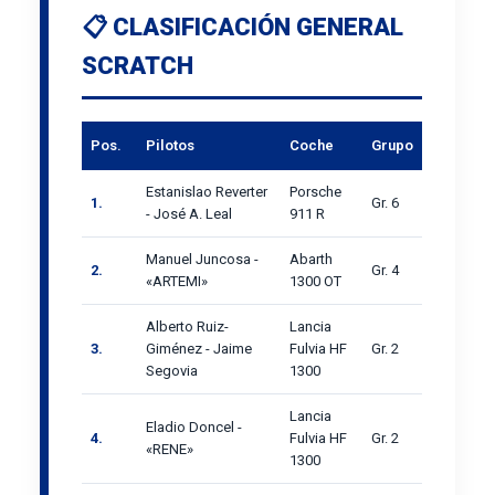
📋 CLASIFICACIÓN GENERAL
SCRATCH
Pos.
Pilotos
Coche
Grupo
Estanislao Reverter
Porsche
1.
Gr. 6
- José A. Leal
911 R
Manuel Juncosa -
Abarth
2.
Gr. 4
«ARTEMI»
1300 OT
Alberto Ruiz-
Lancia
3.
Giménez - Jaime
Fulvia HF
Gr. 2
Segovia
1300
Lancia
Eladio Doncel -
4.
Fulvia HF
Gr. 2
«RENE»
1300