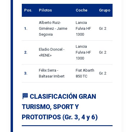
Pos.
Pilotos
Coche
Grupo
Alberto Ruiz-
Lancia
1.
Giménez - Jaime
Fulvia HF
Gr. 2
Segovia
1300
Lancia
Eladio Doncel -
2.
Fulvia HF
Gr. 2
«RENE»
1300
Félix Serra -
Fiat Abarth
3.
Gr. 2
Baltasar Imbert
850 TC
🏁 CLASIFICACIÓN GRAN
TURISMO, SPORT Y
PROTOTIPOS (Gr. 3, 4 y 6)