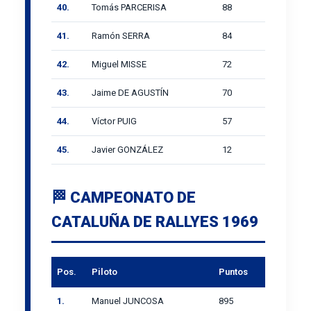
40.
Tomás PARCERISA
88
41.
Ramón SERRA
84
42.
Miguel MISSE
72
43.
Jaime DE AGUSTÍN
70
44.
Víctor PUIG
57
45.
Javier GONZÁLEZ
12
🏁 CAMPEONATO DE
CATALUÑA DE RALLYES 1969
Pos.
Piloto
Puntos
1.
Manuel JUNCOSA
895