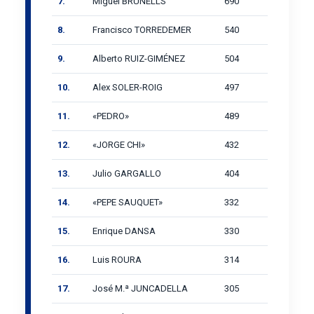
7.
Miguel BRUNELLS
690
8.
Francisco TORREDEMER
540
9.
Alberto RUIZ-GIMÉNEZ
504
10.
Alex SOLER-ROIG
497
11.
«PEDRO»
489
12.
«JORGE CHI»
432
13.
Julio GARGALLO
404
14.
«PEPE SAUQUET»
332
15.
Enrique DANSA
330
16.
Luis ROURA
314
17.
José M.ª JUNCADELLA
305