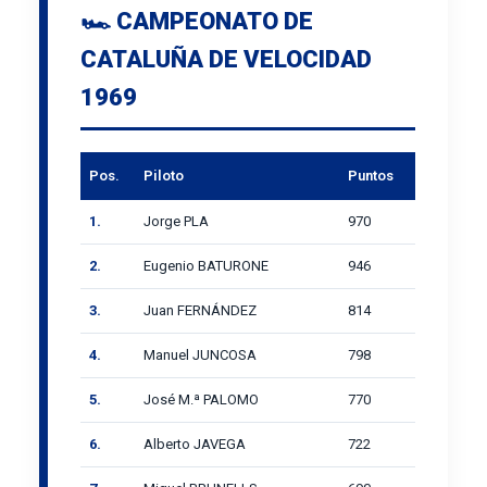
🏎️ CAMPEONATO DE
CATALUÑA DE VELOCIDAD
1969
Pos.
Piloto
Puntos
1.
Jorge PLA
970
2.
Eugenio BATURONE
946
3.
Juan FERNÁNDEZ
814
4.
Manuel JUNCOSA
798
5.
José M.ª PALOMO
770
6.
Alberto JAVEGA
722