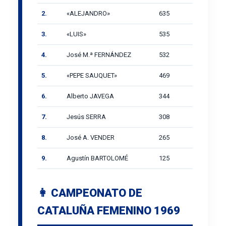
2.
«ALEJANDRO»
635
3.
«LUIS»
535
4.
José M.ª FERNÁNDEZ
532
5.
«PEPE SAUQUET»
469
6.
Alberto JAVEGA
344
7.
Jesús SERRA
308
8.
José A. VENDER
265
9.
Agustín BARTOLOMÉ
125
👩 CAMPEONATO DE
CATALUÑA FEMENINO 1969