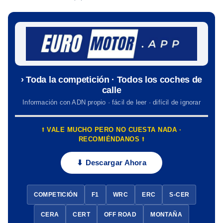
› Toda la competición · Todos los coches de
calle
Información con ADN propio · fácil de leer · difícil de ignorar
⭡ VALE MUCHO PERO NO CUESTA NADA ·
RECOMIÉNDANOS ⭡
⬇ Descargar Ahora
COMPETICIÓN
F1
WRC
ERC
S-CER
CERA
CERT
OFF ROAD
MONTAÑA