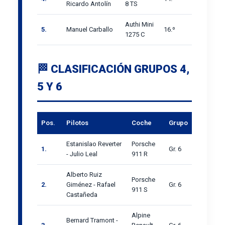
Ricardo Antolín
8 TS
Authi Mini
5.
Manuel Carballo
16.º
1275 C
🏁 CLASIFICACIÓN GRUPOS 4,
5 Y 6
Pos.
Pilotos
Coche
Grupo
Estanislao Reverter
Porsche
1.
Gr. 6
- Julio Leal
911 R
Alberto Ruiz
Porsche
2.
Giménez - Rafael
Gr. 6
911 S
Castañeda
Alpine
Bernard Tramont -