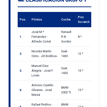
Pos.
Pos.
Pilotos
Coche
Scratch
José M.ª
Renault
1.
Fernández -
R-8
8.º
Alfredo Cortel
Gordini
Nicolás Martín
Seat
2.
12.º
Cinto - «El Bolillos»
1430
Manuel Díez
Seat
3.
Alegría - José F.
13.º
1430
Loren
Antonio Castillo
BMW
4.
Olivares - José
15.º
2002 TI
Marsá
Rafael Pinillos -
BMW
5.
17.º