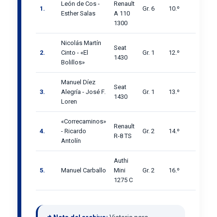
León de Cos -
Renault
1.
Gr. 6
10.º
Esther Salas
A 110
1300
Nicolás Martín
Seat
2.
Cinto - «El
Gr. 1
12.º
1430
Bolillos»
Manuel Díez
Seat
3.
Alegría - José F.
Gr. 1
13.º
1430
Loren
«Correcaminos»
Renault
4.
- Ricardo
Gr. 2
14.º
R-8 TS
Antolín
Authi
5.
Manuel Carballo
Mini
Gr. 2
16.º
1275 C