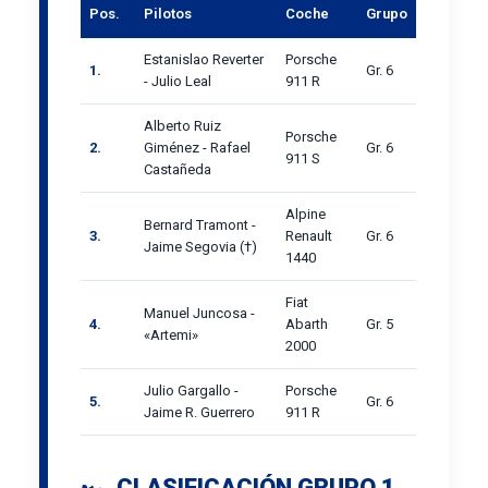
Pos.
Pilotos
Coche
Grupo
Estanislao Reverter
Porsche
1.
Gr. 6
- Julio Leal
911 R
Alberto Ruiz
Porsche
2.
Giménez - Rafael
Gr. 6
911 S
Castañeda
Alpine
Bernard Tramont -
3.
Renault
Gr. 6
Jaime Segovia (†)
1440
Fiat
Manuel Juncosa -
4.
Abarth
Gr. 5
«Artemi»
2000
Julio Gargallo -
Porsche
5.
Gr. 6
Jaime R. Guerrero
911 R
🏎️ CLASIFICACIÓN GRUPO 1