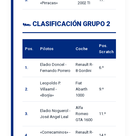
«Pirracas»
2002 TI
🏎️ CLASIFICACIÓN GRUPO 2
Pos.
Pos.
Pilotos
Coche
Scratch
Eladio Doncel -
Renault R-
1.
6.º
Fernando Porrero
8 Gordini
Leopoldo P.
Fiat
2.
Villaamil -
Abarth
9.º
«Borjía»
1000
Alfa
Eladio Noguerol -
3.
Romeo
11.º
José Angel Leal
GTA 1600
«Correcaminos» -
Renault R-
4.
14.º