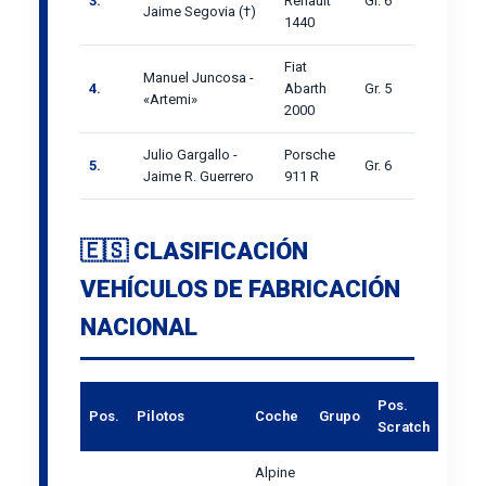
3.
Renault
Gr. 6
Jaime Segovia (†)
1440
Fiat
Manuel Juncosa -
4.
Abarth
Gr. 5
«Artemi»
2000
Julio Gargallo -
Porsche
5.
Gr. 6
Jaime R. Guerrero
911 R
🇪🇸 CLASIFICACIÓN
VEHÍCULOS DE FABRICACIÓN
NACIONAL
Pos.
Pos.
Pilotos
Coche
Grupo
Scratch
Alpine