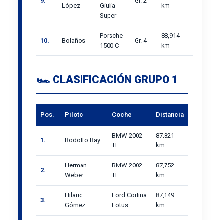
9.
Gr. 2
López
Giulia
km
Super
Porsche
88,914
10.
Bolaños
Gr. 4
1500 C
km
🏎️ CLASIFICACIÓN GRUPO 1
Pos.
Piloto
Coche
Distancia
BMW 2002
87,821
1.
Rodolfo Bay
TI
km
Herman
BMW 2002
87,752
2.
Weber
TI
km
Hilario
Ford Cortina
87,149
3.
Gómez
Lotus
km