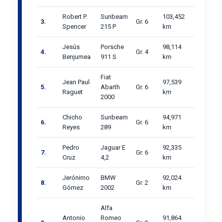
Robert P.
Sunbeam
103,452
3.
Gr. 6
Spencer
215 P
km
Jesús
Porsche
98,114
4.
Gr. 4
Benjumea
911 S
km
Fiat
Jean Paul
97,539
5.
Abarth
Gr. 6
Raguet
km
2000
Chicho
Sunbeam
94,971
6.
Gr. 6
Reyes
289
km
Pedro
Jaguar E
92,335
7.
Gr. 6
Cruz
4,2
km
Jerónimo
BMW
92,024
8.
Gr. 2
Gómez
2002
km
Alfa
Antonio
Romeo
91,864