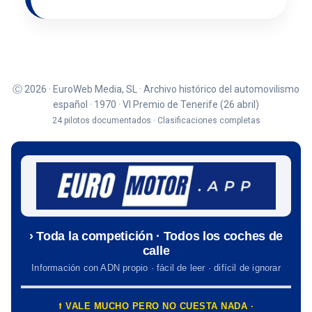
Ⓒ 2026 · EuroWeb Media, SL · Archivo histórico del automovilismo
español · 1970 · VI Premio de Tenerife (26 abril)
24 pilotos documentados · Clasificaciones completas
› Toda la competición · Todos los coches de
calle
Información con ADN propio · fácil de leer · difícil de ignorar
⭡ VALE MUCHO PERO NO CUESTA NADA ·