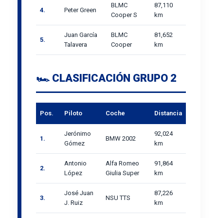
BLMC
87,110
4.
Peter Green
Cooper S
km
Juan García
BLMC
81,652
5.
Talavera
Cooper
km
🏎️ CLASIFICACIÓN GRUPO 2
Pos.
Piloto
Coche
Distancia
Jerónimo
92,024
1.
BMW 2002
Gómez
km
Antonio
Alfa Romeo
91,864
2.
López
Giulia Super
km
José Juan
87,226
3.
NSU TTS
J. Ruiz
km