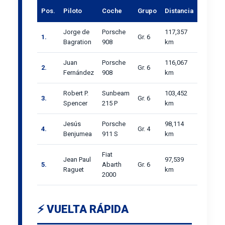
Pos.
Piloto
Coche
Grupo
Distancia
Jorge de
Porsche
117,357
1.
Gr. 6
Bagration
908
km
Juan
Porsche
116,067
2.
Gr. 6
Fernández
908
km
Robert P.
Sunbeam
103,452
3.
Gr. 6
Spencer
215 P
km
Jesús
Porsche
98,114
4.
Gr. 4
Benjumea
911 S
km
Fiat
Jean Paul
97,539
5.
Abarth
Gr. 6
Raguet
km
2000
⚡ VUELTA RÁPIDA