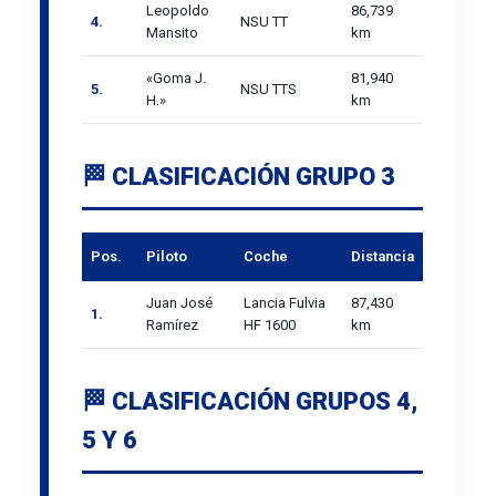
Leopoldo
86,739
4.
NSU TT
Mansito
km
«Goma J.
81,940
5.
NSU TTS
H.»
km
🏁 CLASIFICACIÓN GRUPO 3
Pos.
Piloto
Coche
Distancia
Juan José
Lancia Fulvia
87,430
1.
Ramírez
HF 1600
km
🏁 CLASIFICACIÓN GRUPOS 4,
5 Y 6