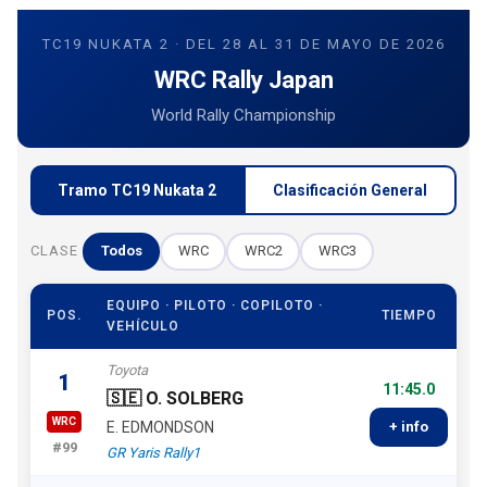
TC19 NUKATA 2 · DEL 28 AL 31 DE MAYO DE 2026
WRC Rally Japan
World Rally Championship
Tramo TC19 Nukata 2
Clasificación General
CLASE
Todos
WRC
WRC2
WRC3
EQUIPO · PILOTO · COPILOTO ·
POS.
TIEMPO
VEHÍCULO
Toyota
1
11:45.0
🇸🇪 O. SOLBERG
WRC
E. EDMONDSON
+ info
#99
GR Yaris Rally1