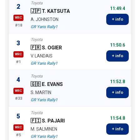
Toyota
2
11:49.4
🇯🇵 T. KATSUTA
WRC
A. JOHNSTON
+ info
#18
GR Yaris Rally1
Toyota
3
11:50.6
🇫🇷 S. OGIER
WRC
V. LANDAIS
+ info
#1
GR Yaris Rally1
Toyota
4
11:52.8
🇬🇧 E. EVANS
WRC
S. MARTIN
+ info
#33
GR Yaris Rally1
Toyota
5
11:54.8
🇫🇮 S. PAJARI
WRC
M. SALMINEN
+ info
#5
GR Yaris Rally1