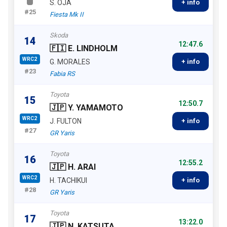
S. OJA
+ info
#25
Fiesta Mk II
Skoda
14
12:47.6
🇫🇮 E. LINDHOLM
WRC2
G. MORALES
+ info
#23
Fabia RS
Toyota
15
12:50.7
🇯🇵 Y. YAMAMOTO
WRC2
J. FULTON
+ info
#27
GR Yaris
Toyota
16
12:55.2
🇯🇵 H. ARAI
WRC2
H. TACHIKUI
+ info
#28
GR Yaris
Toyota
17
13:22.0
🇯🇵 N. KATSUTA