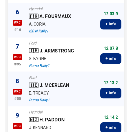
Hyundai
6
12:03.9
🇫🇷 A. FOURMAUX
WRC
A. CORIA
+ info
#16
i20 N Rally1
Ford
7
12:07.8
🇮🇪 J. ARMSTRONG
WRC
S. BYRNE
+ info
#95
Puma Rally1
Ford
8
12:13.2
🇮🇪 J. MCERLEAN
WRC
E. TREACY
+ info
#55
Puma Rally1
Hyundai
9
12:14.2
🇳🇿 H. PADDON
WRC
J. KENNARD
+ info