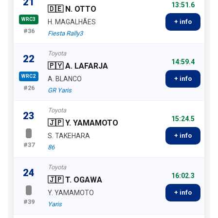
21
13:51.6
🇩🇪 N. OTTO
WRC3
H. MAGALHÃES
+ info
#36
Fiesta Rally3
Toyota
22
14:59.4
🇵🇾 A. LAFARJA
WRC2
A. BLANCO
+ info
#26
GR Yaris
Toyota
23
15:24.5
🇯🇵 Y. YAMAMOTO
S. TAKEHARA
+ info
#37
86
Toyota
24
16:02.3
🇯🇵 T. OGAWA
Y. YAMAMOTO
+ info
#39
Yaris