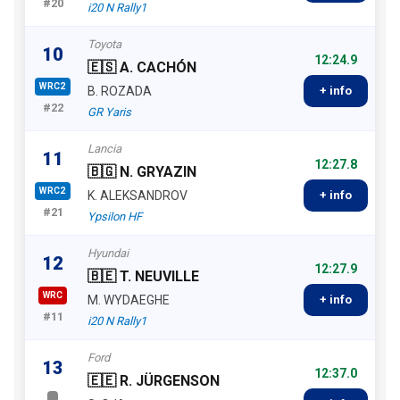
#20
i20 N Rally1
Toyota
10
12:24.9
🇪🇸 A. CACHÓN
WRC2
B. ROZADA
+ info
#22
GR Yaris
Lancia
11
12:27.8
🇧🇬 N. GRYAZIN
WRC2
K. ALEKSANDROV
+ info
#21
Ypsilon HF
Hyundai
12
12:27.9
🇧🇪 T. NEUVILLE
WRC
M. WYDAEGHE
+ info
#11
i20 N Rally1
Ford
13
12:37.0
🇪🇪 R. JÜRGENSON