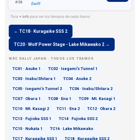
#38
Swift
Toca
+ info
para ver los tiempos de cada tramo.
← TC18 · Kuragaike SSS 2
TC20 · Wolf Power Stage - Lake Mikawako 2 →
WRC RALLY JAPAN · TODOS LOS TRAMOS
TC01 · Asuke 1
TC02 · Isegami's Tunnel 1
TC03 · Inabu/Shitara 1
TC04 · Asuke 2
TC05 · Isegami's Tunnel 2
TC06 · Inabu/Shitara 2
TC07 · Obara 1
TC08 · Ena 1
TC09 · Mt. Kasagi 1
TC10 · Mt. Kasagi 2
TC11 · Ena 2
TC12 · Obara 2
TC13 · Fujioka SSS 1
TC14 · Fujioka SSS 2
TC15 · Nukata 1
TC16 · Lake Mikawako
TC17 · Kuragaike SSS 1
TC18 · Kuragaike SSS 2