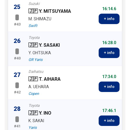
Suzuki
25
16:14.6
🇯🇵 Y. MITSUYAMA
M. SHIMAZU
+ info
#43
Swift
Toyota
26
16:28.0
🇯🇵 Y. SASAKI
Y. OHTSUKA
+ info
#40
GR Yaris
Daihatsu
27
17:34.0
🇯🇵 T. AIHARA
A. UEHARA
+ info
#42
Copen
Toyota
28
17:46.1
🇯🇵 Y. INO
K. SAKAI
+ info
#41
Yaris