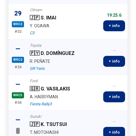
Citroen
29
19:25.6
🇯🇵 S. IMAI
WRC2
Y. OGAWA
+ info
#32
C3
Toyota
—
—
🇵🇾 D. DOMÍNGUEZ
WRC2
R. PEÑATE
+ info
#24
GR Yaris
Ford
—
—
🇬🇷 G. VASILAKIS
WRC3
A. HARRYMAN
+ info
#34
Fiesta Rally3
Suzuki
—
—
🇯🇵 K. TSUTSUI
T. MOTOHASHI
+ info