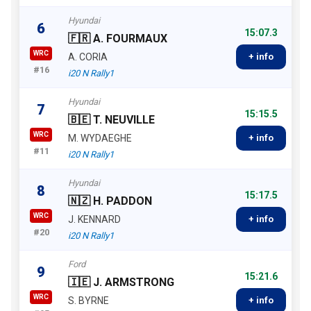
Hyundai
6
15:07.3
🇫🇷 A. FOURMAUX
WRC
A. CORIA
+ info
#16
i20 N Rally1
Hyundai
7
15:15.5
🇧🇪 T. NEUVILLE
WRC
M. WYDAEGHE
+ info
#11
i20 N Rally1
Hyundai
8
15:17.5
🇳🇿 H. PADDON
WRC
J. KENNARD
+ info
#20
i20 N Rally1
Ford
9
15:21.6
🇮🇪 J. ARMSTRONG
WRC
S. BYRNE
+ info