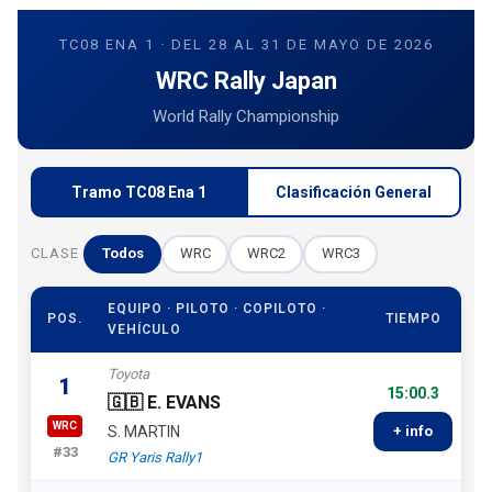
TC08 ENA 1 · DEL 28 AL 31 DE MAYO DE 2026
WRC Rally Japan
World Rally Championship
Tramo TC08 Ena 1
Clasificación General
CLASE
Todos
WRC
WRC2
WRC3
EQUIPO · PILOTO · COPILOTO ·
POS.
TIEMPO
VEHÍCULO
Toyota
1
15:00.3
🇬🇧 E. EVANS
WRC
S. MARTIN
+ info
#33
GR Yaris Rally1