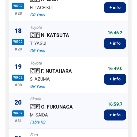
WRC2
H. TACHIKUI
+ info
#28
GR Yaris
Toyota
18
16:46.2
🇯🇵 N. KATSUTA
WRC2
T. YASUI
+ info
#29
GR Yaris
Toyota
19
16:49.0
🇯🇵 F. NUTAHARA
WRC2
S. AZUMA
+ info
#30
GR Yaris
Skoda
20
16:59.7
🇯🇵 O. FUKUNAGA
WRC2
M. SAIDA
+ info
#31
Fabia RS
Ford