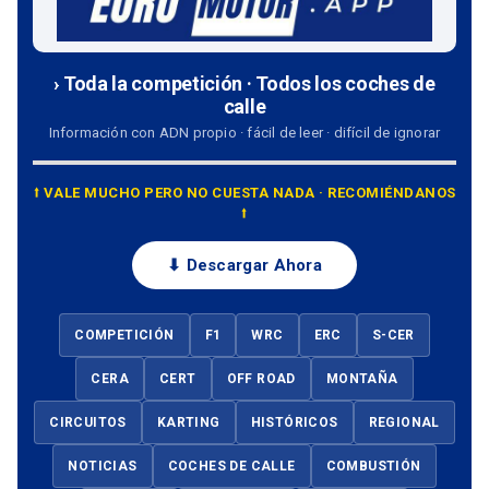
› Toda la competición · Todos los coches de
calle
Información con ADN propio · fácil de leer · difícil de ignorar
⭡ VALE MUCHO PERO NO CUESTA NADA · RECOMIÉNDANOS
⭡
⬇ Descargar Ahora
COMPETICIÓN
F1
WRC
ERC
S-CER
CERA
CERT
OFF ROAD
MONTAÑA
CIRCUITOS
KARTING
HISTÓRICOS
REGIONAL
NOTICIAS
COCHES DE CALLE
COMBUSTIÓN