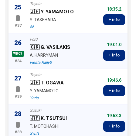
Toyota
25
18:35.2
🇯🇵 Y. YAMAMOTO
S. TAKEHARA
+ info
#37
86
Ford
26
19:01.0
🇬🇷 G. VASILAKIS
WRC3
A. HARRYMAN
+ info
#34
Fiesta Rally3
Toyota
27
19:46.6
🇯🇵 T. OGAWA
Y. YAMAMOTO
+ info
#39
Yaris
Suzuki
28
19:53.3
🇯🇵 K. TSUTSUI
T. MOTOHASHI
+ info
#38
Swift