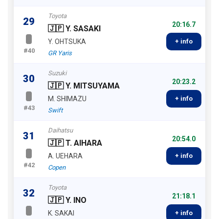
Toyota
29
20:16.7
🇯🇵 Y. SASAKI
Y. OHTSUKA
+ info
#40
GR Yaris
Suzuki
30
20:23.2
🇯🇵 Y. MITSUYAMA
M. SHIMAZU
+ info
#43
Swift
Daihatsu
31
20:54.0
🇯🇵 T. AIHARA
A. UEHARA
+ info
#42
Copen
Toyota
32
21:18.1
🇯🇵 Y. INO
K. SAKAI
+ info