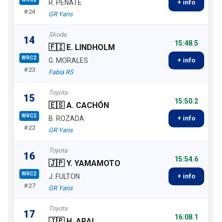
R. PEÑATE
+ info
#24
GR Yaris
Skoda
14
15:48.5
🇫🇮 E. LINDHOLM
WRC2
G. MORALES
+ info
#23
Fabia RS
Toyota
15
15:50.2
🇪🇸 A. CACHÓN
WRC2
B. ROZADA
+ info
#22
GR Yaris
Toyota
16
15:54.6
🇯🇵 Y. YAMAMOTO
WRC2
J. FULTON
+ info
#27
GR Yaris
Toyota
17
16:08.1
🇯🇵 H. ARAI