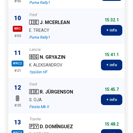
#95
Puma Rally1
Ford
10
15:32.1
🇮🇪 J. MCERLEAN
WRC
E. TREACY
+ info
#55
Puma Rally1
Lancia
11
15:41.1
🇧🇬 N. GRYAZIN
WRC2
K. ALEKSANDROV
+ info
#21
Ypsilon HF
Ford
12
15:45.7
🇪🇪 R. JÜRGENSON
S. OJA
+ info
#25
Fiesta Mk II
Toyota
13
15:48.2
🇵🇾 D. DOMÍNGUEZ
WRC2