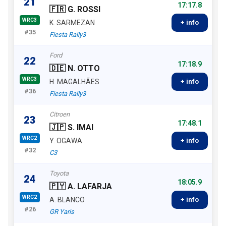
21
17:17.8
🇫🇷 G. ROSSI
WRC3
K. SARMEZAN
+ info
#35
Fiesta Rally3
Ford
22
17:18.9
🇩🇪 N. OTTO
WRC3
H. MAGALHÃES
+ info
#36
Fiesta Rally3
Citroen
23
17:48.1
🇯🇵 S. IMAI
WRC2
Y. OGAWA
+ info
#32
C3
Toyota
24
18:05.9
🇵🇾 A. LAFARJA
WRC2
A. BLANCO
+ info
#26
GR Yaris