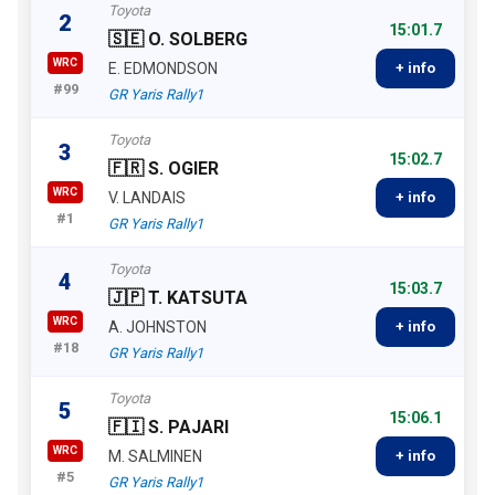
Toyota
2
15:01.7
🇸🇪 O. SOLBERG
WRC
E. EDMONDSON
+ info
#99
GR Yaris Rally1
Toyota
3
15:02.7
🇫🇷 S. OGIER
WRC
V. LANDAIS
+ info
#1
GR Yaris Rally1
Toyota
4
15:03.7
🇯🇵 T. KATSUTA
WRC
A. JOHNSTON
+ info
#18
GR Yaris Rally1
Toyota
5
15:06.1
🇫🇮 S. PAJARI
WRC
M. SALMINEN
+ info
#5
GR Yaris Rally1