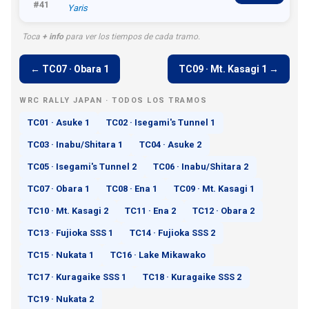
#41
Yaris
Toca
+ info
para ver los tiempos de cada tramo.
← TC07 · Obara 1
TC09 · Mt. Kasagi 1 →
WRC RALLY JAPAN · TODOS LOS TRAMOS
TC01 · Asuke 1
TC02 · Isegami's Tunnel 1
TC03 · Inabu/Shitara 1
TC04 · Asuke 2
TC05 · Isegami's Tunnel 2
TC06 · Inabu/Shitara 2
TC07 · Obara 1
TC08 · Ena 1
TC09 · Mt. Kasagi 1
TC10 · Mt. Kasagi 2
TC11 · Ena 2
TC12 · Obara 2
TC13 · Fujioka SSS 1
TC14 · Fujioka SSS 2
TC15 · Nukata 1
TC16 · Lake Mikawako
TC17 · Kuragaike SSS 1
TC18 · Kuragaike SSS 2
TC19 · Nukata 2