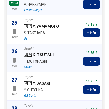
WRC3
A. HARRYMAN
+ info
#34
Fiesta Rally3
Toyota
25
13:18.9
🇯🇵 Y. YAMAMOTO
S. TAKEHARA
+ info
#37
86
Suzuki
26
13:55.2
🇯🇵 K. TSUTSUI
T. MOTOHASHI
+ info
#38
Swift
Toyota
27
14:30.4
🇯🇵 Y. SASAKI
Y. OHTSUKA
+ info
#40
GR Yaris
Toyota
28