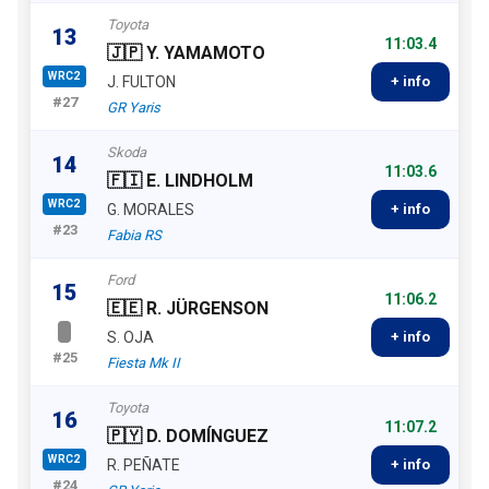
Toyota
13
11:03.4
🇯🇵 Y. YAMAMOTO
WRC2
J. FULTON
+ info
#27
GR Yaris
Skoda
14
11:03.6
🇫🇮 E. LINDHOLM
WRC2
G. MORALES
+ info
#23
Fabia RS
Ford
15
11:06.2
🇪🇪 R. JÜRGENSON
S. OJA
+ info
#25
Fiesta Mk II
Toyota
16
11:07.2
🇵🇾 D. DOMÍNGUEZ
WRC2
R. PEÑATE
+ info
#24