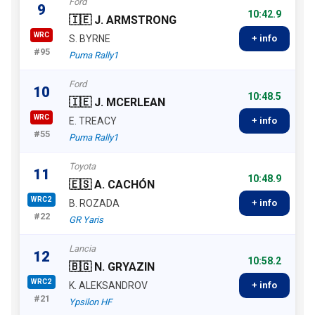
Ford
9
10:42.9
🇮🇪 J. ARMSTRONG
WRC
S. BYRNE
+ info
#95
Puma Rally1
Ford
10
10:48.5
🇮🇪 J. MCERLEAN
WRC
E. TREACY
+ info
#55
Puma Rally1
Toyota
11
10:48.9
🇪🇸 A. CACHÓN
WRC2
B. ROZADA
+ info
#22
GR Yaris
Lancia
12
10:58.2
🇧🇬 N. GRYAZIN
WRC2
K. ALEKSANDROV
+ info
#21
Ypsilon HF