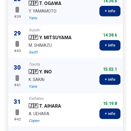
14:36.6
🇯🇵 T. OGAWA
Y. YAMAMOTO
+ info
#39
Yaris
Suzuki
29
14:38.6
🇯🇵 Y. MITSUYAMA
M. SHIMAZU
+ info
#43
Swift
Toyota
30
15:03.1
🇯🇵 Y. INO
K. SAKAI
+ info
#41
Yaris
Daihatsu
31
15:19.8
🇯🇵 T. AIHARA
A. UEHARA
+ info
#42
Copen