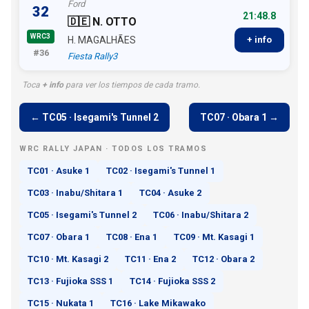
Ford
32
21:48.8
🇩🇪 N. OTTO
WRC3
H. MAGALHÃES
+ info
#36
Fiesta Rally3
Toca
+ info
para ver los tiempos de cada tramo.
← TC05 · Isegami's Tunnel 2
TC07 · Obara 1 →
WRC RALLY JAPAN · TODOS LOS TRAMOS
TC01 · Asuke 1
TC02 · Isegami's Tunnel 1
TC03 · Inabu/Shitara 1
TC04 · Asuke 2
TC05 · Isegami's Tunnel 2
TC06 · Inabu/Shitara 2
TC07 · Obara 1
TC08 · Ena 1
TC09 · Mt. Kasagi 1
TC10 · Mt. Kasagi 2
TC11 · Ena 2
TC12 · Obara 2
TC13 · Fujioka SSS 1
TC14 · Fujioka SSS 2
TC15 · Nukata 1
TC16 · Lake Mikawako