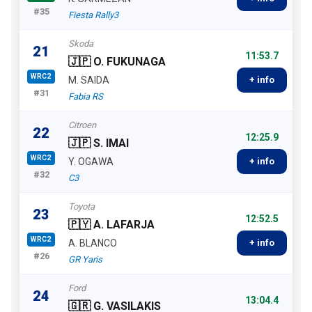
#35
Fiesta Rally3
Skoda
21
11:53.7
🇯🇵 O. FUKUNAGA
WRC2
M. SAIDA
+ info
#31
Fabia RS
Citroen
22
12:25.9
🇯🇵 S. IMAI
WRC2
Y. OGAWA
+ info
#32
C3
Toyota
23
12:52.5
🇵🇾 A. LAFARJA
WRC2
A. BLANCO
+ info
#26
GR Yaris
Ford
24
13:04.4
🇬🇷 G. VASILAKIS