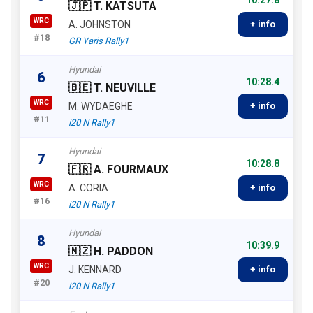
🇯🇵 T. KATSUTA
WRC
A. JOHNSTON
+ info
#18
GR Yaris Rally1
Hyundai
6
10:28.4
🇧🇪 T. NEUVILLE
WRC
M. WYDAEGHE
+ info
#11
i20 N Rally1
Hyundai
7
10:28.8
🇫🇷 A. FOURMAUX
WRC
A. CORIA
+ info
#16
i20 N Rally1
Hyundai
8
10:39.9
🇳🇿 H. PADDON
WRC
J. KENNARD
+ info
#20
i20 N Rally1