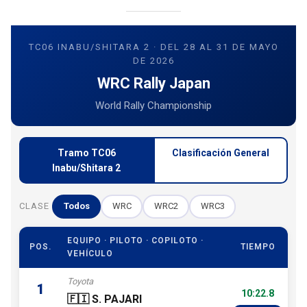
TC06 INABU/SHITARA 2 · DEL 28 AL 31 DE MAYO
DE 2026
WRC Rally Japan
World Rally Championship
Tramo TC06
Clasificación General
Inabu/Shitara 2
CLASE
Todos
WRC
WRC2
WRC3
EQUIPO · PILOTO · COPILOTO ·
POS.
TIEMPO
VEHÍCULO
Toyota
1
10:22.8
🇫🇮 S. PAJARI