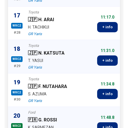
GR Yaris
Toyota
17
11:17.0
🇯🇵 H. ARAI
WRC2
H. TACHIKUI
+ info
#28
GR Yaris
Toyota
18
11:31.0
🇯🇵 N. KATSUTA
WRC2
T. YASUI
+ info
#29
GR Yaris
Toyota
19
11:34.8
🇯🇵 F. NUTAHARA
WRC2
S. AZUMA
+ info
#30
GR Yaris
Ford
20
11:48.8
🇫🇷 G. ROSSI
WRC3
K. SARMEZAN
+ info