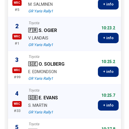
WRC
M. SALMINEN
+ info
#5
GR Yaris Rally1
Toyota
2
10:23.2
🇫🇷 S. OGIER
WRC
V. LANDAIS
+ info
#1
GR Yaris Rally1
Toyota
3
10:25.2
🇸🇪 O. SOLBERG
WRC
E. EDMONDSON
+ info
#99
GR Yaris Rally1
Toyota
4
10:25.7
🇬🇧 E. EVANS
WRC
S. MARTIN
+ info
#33
GR Yaris Rally1
Toyota
5
10:27.8