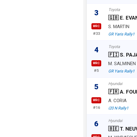
Toyota
3
🇬🇧 E. EVA
S. MARTIN
WRC
#33
GR Yaris Rally1
Toyota
4
🇫🇮 S. PAJ
M. SALMINEN
WRC
#5
GR Yaris Rally1
Hyundai
5
🇫🇷 A. FO
A. CORIA
WRC
#16
i20 N Rally1
Hyundai
6
🇧🇪 T. NEU