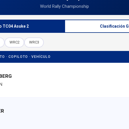
World Rally Championship
 TC04 Asuke 2
Clasificación 
WRC2
WRC3
OTO · COPILOTO · VEHÍCULO
LBERG
N
ER