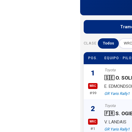
Tramo
CLASE
Todos
WRC
POS.
EQUIPO · PIL
Toyota
1
🇸🇪 O. SO
E. EDMONDSO
WRC
#99
GR Yaris Rally1
Toyota
2
🇫🇷 S. OGI
V. LANDAIS
WRC
#1
GR Yaris Rally1