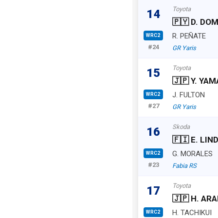
Toyota
14
🇵🇾 D. DO
R. PEÑATE
WRC2
#24
GR Yaris
Toyota
15
🇯🇵 Y. YA
J. FULTON
WRC2
#27
GR Yaris
Skoda
16
🇫🇮 E. LI
G. MORALES
WRC2
#23
Fabia RS
Toyota
17
🇯🇵 H. ARA
H. TACHIKUI
WRC2