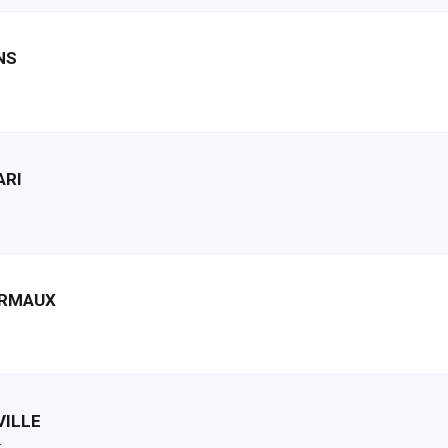
NS
ARI
URMAUX
VILLE