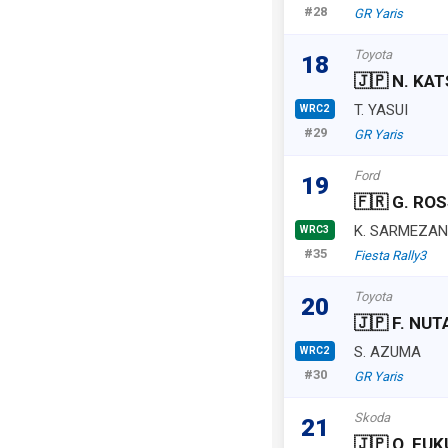
#28
GR Yaris
Toyota
18
🇯🇵 N. KA
T. YASUI
WRC2
#29
GR Yaris
Ford
19
🇫🇷 G. ROS
K. SARMEZAN
WRC3
#35
Fiesta Rally3
Toyota
20
🇯🇵 F. NU
S. AZUMA
WRC2
#30
GR Yaris
Skoda
21
🇯🇵 O. FU