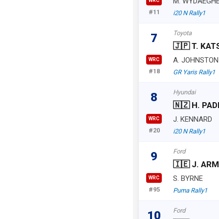
M. WYDAEGH
WRC
#11
i20 N Rally1
Toyota
7
🇯🇵 T. KA
A. JOHNSTON
WRC
#18
GR Yaris Rally1
Hyundai
8
🇳🇿 H. PA
J. KENNARD
WRC
#20
i20 N Rally1
Ford
9
🇮🇪 J. A
S. BYRNE
WRC
#95
Puma Rally1
Ford
10