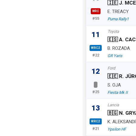
🇮🇪 J. MC
E. TREACY
WRC
#55
Puma Rally1
Toyota
11
🇪🇸 A. CA
B. ROZADA
WRC2
#22
GR Yaris
Ford
12
🇪🇪 R. JÜ
S. OJA
#25
Fiesta Mk II
Lancia
13
🇧🇬 N. GR
K. ALEKSAND
WRC2
#21
Ypsilon HF