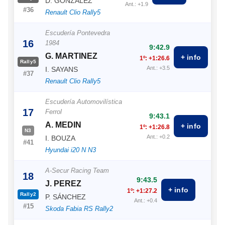
D. GONZALEZ
Ant.: +1.9
#36
Renault Clio Rally5
Escudería Pontevedra
16
1984
9:42.9
G. MARTINEZ
+ info
1º: +1:26.6
Rally5
Ant.: +3.5
I. SAYANS
#37
Renault Clio Rally5
Escudería Automovilística
17
Ferrol
9:43.1
A. MEDIN
+ info
1º: +1:26.8
N3
Ant.: +0.2
I. BOUZA
#41
Hyundai i20 N N3
A-Secur Racing Team
18
9:43.5
J. PEREZ
+ info
1º: +1:27.2
Rally2
P. SÁNCHEZ
Ant.: +0.4
#15
Skoda Fabia RS Rally2