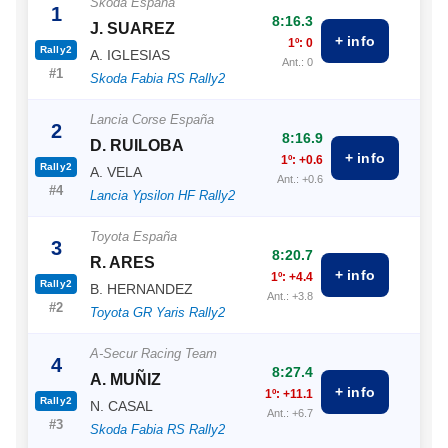
Skoda España
1
8:16.3
J. SUAREZ
+ info
1º: 0
Rally2
A. IGLESIAS
Ant.: 0
#1
Skoda Fabia RS Rally2
Lancia Corse España
2
8:16.9
D. RUILOBA
+ info
1º: +0.6
Rally2
A. VELA
Ant.: +0.6
#4
Lancia Ypsilon HF Rally2
Toyota España
3
8:20.7
R. ARES
+ info
1º: +4.4
Rally2
B. HERNANDEZ
Ant.: +3.8
#2
Toyota GR Yaris Rally2
A-Secur Racing Team
4
8:27.4
A. MUÑIZ
+ info
1º: +11.1
Rally2
N. CASAL
Ant.: +6.7
#3
Skoda Fabia RS Rally2