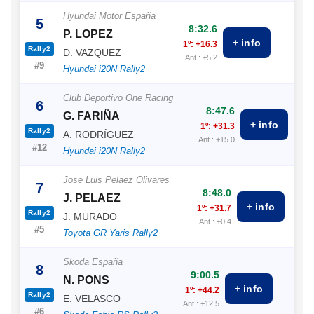
Hyundai Motor España
5
8:32.6
P. LOPEZ
+ info
1º: +16.3
Rally2
D. VAZQUEZ
Ant.: +5.2
#9
Hyundai i20N Rally2
Club Deportivo One Racing
6
8:47.6
G. FARIÑA
+ info
1º: +31.3
Rally2
A. RODRÍGUEZ
Ant.: +15.0
#12
Hyundai i20N Rally2
Jose Luis Pelaez Olivares
7
8:48.0
J. PELAEZ
+ info
1º: +31.7
Rally2
J. MURADO
Ant.: +0.4
#5
Toyota GR Yaris Rally2
Skoda España
8
9:00.5
N. PONS
+ info
1º: +44.2
Rally2
E. VELASCO
Ant.: +12.5
#6