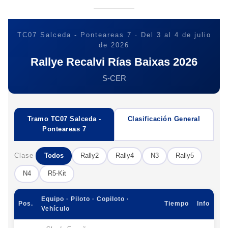
TC07 Salceda - Ponteareas 7 · Del 3 al 4 de julio
de 2026
Rallye Recalvi Rías Baixas 2026
S-CER
Tramo TC07 Salceda -
Clasificación General
Ponteareas 7
Clase
Todos
Rally2
Rally4
N3
Rally5
N4
R5-Kit
Equipo · Piloto · Copiloto ·
Pos.
Tiempo
Info
Vehículo