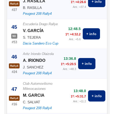
J. RASILLA
+ info
1º: +4:26.6
Rally4
Ant.: +37.4
B. RASILLA
#27
Peugeot 208 Rally4
Escudería Drago Rallye
45
12:48.5
V. GARCÍA
+ info
1º: +4:32.2
N3
S. TEJERA
Ant.: +5.6
#53
Dacia Sandero Eco Cup
Aritz Iriondo Olaizola
46
13:36.8
A. IRIONDO
+ info
1º: +5:20.5
Rally4
J. SANCHEZ
Ant.: +48.3
#24
Peugeot 208 Rally4
Club Automovilismo
47
Milesocasiones
13:48.0
M. GARCIA
+ info
1º: +5:31.7
Rally4
Ant.: +11.2
C. SALVAT
#16
Peugeot 208 Rally4