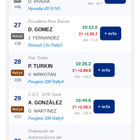
D. RIVERA
Ant.: +9.7
#46
Hyundai i20 N N3
Escudería Rías Baixas
27
10:12.0
D. GOMEZ
+ info
1º: +1:55.7
Rally5
J. FERNANDEZ
Ant.: +1.6
#38
Renault Clio Rally5
Petr Turkin
28
10:26.2
P. TURKIN
+ info
1º: +2:09.9
Rally4
V. MIRKOTAN
Ant.: +14.2
#28
Peugeot 208 Rally4
C.D.E. GPR Sport
29
10:44.6
A. GONZÁLEZ
+ info
1º: +2:28.3
Rally4
G. MARTINEZ
Ant.: +18.4
#23
Peugeot 208 Rally4
Federación de
Automovilismo del