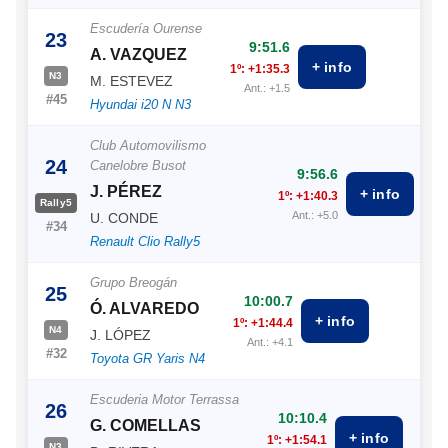
Escudería Ourense
23
9:51.6
A. VAZQUEZ
+ info
1º: +1:35.3
N3
M. ESTEVEZ
Ant.: +1.5
#45
Hyundai i20 N N3
Club Automovilismo
24
Canelobre Busot
9:56.6
J. PÉREZ
+ info
1º: +1:40.3
Rally5
Ant.: +5.0
U. CONDE
#34
Renault Clio Rally5
Grupo Breogán
25
10:00.7
Ó. ALVAREDO
+ info
1º: +1:44.4
N4
J. LÓPEZ
Ant.: +4.1
#32
Toyota GR Yaris N4
Escuderia Motor Terrassa
26
10:10.4
G. COMELLAS
+ info
1º: +1:54.1
N3