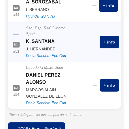
A. SOROZABAL
—
+ info
N3
I. SERRANO
#44
Hyundai i20 N N3
Sec. Esp. RACC Motor
—
Sport
K. SANTANA
—
+ info
N3
J. HERNÁNDEZ
#51
Dacia Sandero Eco Cup
Escudería Maxo Sport
DANIEL PEREZ
—
ALONSO
—
+ info
N3
MARCOS ALAIN
#54
GONZÁLEZ DE LEÓN
Dacia Sandero Eco Cup
Toca
+ info
para ver los tiempos de cada tramo.
← TC06 · Vigo - Nigrán 5