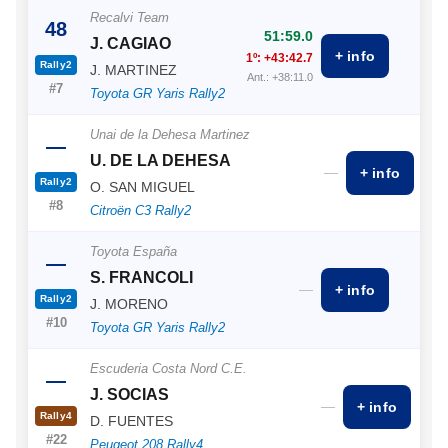
Recalvi Team
48
51:59.0
J. CAGIAO
+ info
1º: +43:42.7
Rally2
J. MARTINEZ
Ant.: +38:11.0
#7
Toyota GR Yaris Rally2
Unai de la Dehesa Martinez
—
U. DE LA DEHESA
—
+ info
Rally2
O. SAN MIGUEL
#8
Citroën C3 Rally2
Toyota España
—
S. FRANCOLI
—
+ info
Rally2
J. MORENO
#10
Toyota GR Yaris Rally2
Escuderia Costa Nord C.E.
—
J. SOCIAS
—
+ info
Rally4
D. FUENTES
#22
Peugeot 208 Rally4