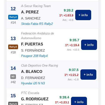
A-Secur Racing Team
12
9:20.2
A. PEREZ
+ info
1º: +1:03.9
Rally2
A. SANCHEZ
Ant.: +0.6
#14
Skoda Fabia RS Rally2
Federación Andaluza de
13
Automovilismo
9:35.7
F. PUERTAS
+ info
1º: +1:19.4
Rally4
Ant.: +15.5
S. FERNÁNDEZ
#18
Peugeot 208 Rally4
Club Deportivo One Racing
14
9:37.5
A. BLANCO
+ info
1º: +1:21.2
N3
D. FERNANDEZ
Ant.: +1.8
#42
Hyundai i20 N N3
PTC Escuela
15
9:39.4
G. RODRIGUEZ
+ info
1º: +1:23.1
Rally5