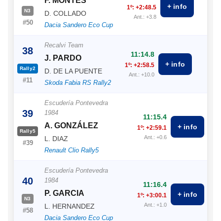
F. MONTES
+ info
1º: +2:48.5
N3
D. COLLADO
Ant.: +3.8
#50
Dacia Sandero Eco Cup
Recalvi Team
38
11:14.8
J. PARDO
+ info
1º: +2:58.5
Rally2
D. DE LA PUENTE
Ant.: +10.0
#11
Skoda Fabia RS Rally2
Escudería Pontevedra
39
1984
11:15.4
A. GONZÁLEZ
+ info
1º: +2:59.1
Rally5
Ant.: +0.6
L. DIAZ
#39
Renault Clio Rally5
Escudería Pontevedra
40
1984
11:16.4
P. GARCIA
+ info
1º: +3:00.1
N3
Ant.: +1.0
L. HERNANDEZ
#58
Dacia Sandero Eco Cup