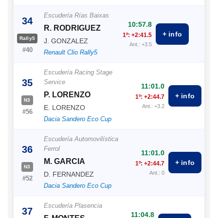
Escudería Rías Baixas
34
10:57.8
R. RODRIGUEZ
+ info
1º: +2:41.5
Rally5
J. GONZALEZ
Ant.: +3.5
#40
Renault Clio Rally5
Escudería Racing Stage
35
Service
11:01.0
P. LORENZO
+ info
1º: +2:44.7
N3
Ant.: +3.2
E. LORENZO
#56
Dacia Sandero Eco Cup
Escudería Automovilística
36
Ferrol
11:01.0
M. GARCIA
+ info
1º: +2:44.7
N3
Ant.: 0
D. FERNANDEZ
#52
Dacia Sandero Eco Cup
Escudería Plasencia
37
11:04.8