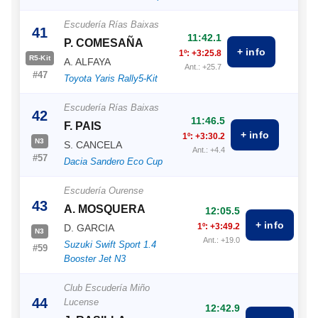
Escudería Rías Baixas
41
11:42.1
P. COMESAÑA
+ info
1º: +3:25.8
R5-Kit
A. ALFAYA
Ant.: +25.7
#47
Toyota Yaris Rally5-Kit
Escudería Rías Baixas
42
11:46.5
F. PAIS
+ info
1º: +3:30.2
N3
S. CANCELA
Ant.: +4.4
#57
Dacia Sandero Eco Cup
Escudería Ourense
43
A. MOSQUERA
12:05.5
+ info
1º: +3:49.2
D. GARCIA
N3
Ant.: +19.0
Suzuki Swift Sport 1.4
#59
Booster Jet N3
Club Escudería Miño
44
Lucense
12:42.9