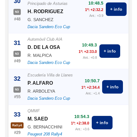
30
10:48.5
Principado de Asturias
+ info
1º: +2:32.2
H. RODRIGUEZ
N3
Ant.: +3.9
#48
G. SANCHEZ
Dacia Sandero Eco Cup
Automóvil Club AIA
31
10:49.3
D. DE LA OSA
+ info
1º: +2:33.0
N3
R. MALPICA
Ant.: +0.8
#49
Dacia Sandero Eco Cup
Escudería Villa de Llanes
32
10:50.7
P. ALFARO
+ info
1º: +2:34.4
N3
R. ARBOLEYA
Ant.: +1.4
#55
Dacia Sandero Eco Cup
QMMF
33
10:54.3
M. SAED
+ info
1º: +2:38.0
Rally4
G. BERNACCHINI
Ant.: +3.6
#29
Peugeot 208 Rally4