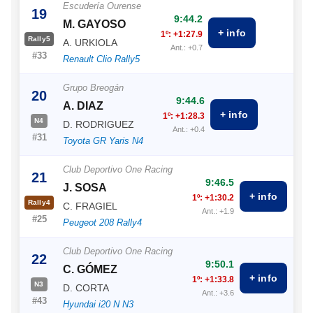
Escudería Ourense
19
9:44.2
M. GAYOSO
+ info
1º: +1:27.9
Rally5
A. URKIOLA
Ant.: +0.7
#33
Renault Clio Rally5
Grupo Breogán
20
9:44.6
A. DIAZ
+ info
1º: +1:28.3
N4
D. RODRIGUEZ
Ant.: +0.4
#31
Toyota GR Yaris N4
Club Deportivo One Racing
21
9:46.5
J. SOSA
+ info
1º: +1:30.2
Rally4
C. FRAGIEL
Ant.: +1.9
#25
Peugeot 208 Rally4
Club Deportivo One Racing
22
9:50.1
C. GÓMEZ
+ info
1º: +1:33.8
N3
D. CORTA
Ant.: +3.6
#43
Hyundai i20 N N3