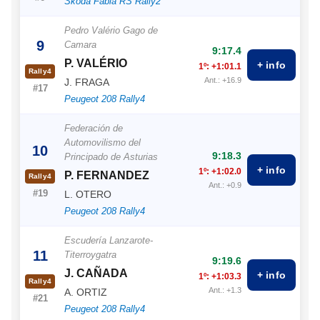
Skoda Fabia RS Rally2
Pedro Valério Gago de
9
Camara
9:17.4
P. VALÉRIO
+ info
1º: +1:01.1
Rally4
Ant.: +16.9
J. FRAGA
#17
Peugeot 208 Rally4
Federación de
Automovilismo del
10
9:18.3
Principado de Asturias
+ info
1º: +1:02.0
P. FERNANDEZ
Rally4
Ant.: +0.9
#19
L. OTERO
Peugeot 208 Rally4
Escudería Lanzarote-
11
Titerroygatra
9:19.6
J. CAÑADA
+ info
1º: +1:03.3
Rally4
Ant.: +1.3
A. ORTIZ
#21
Peugeot 208 Rally4