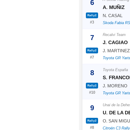
6
A. MUÑIZ
N. CASAL
Rally2
#3
Skoda Fabia RS
Recalvi Team
7
J. CAGIAO
J. MARTINEZ
Rally2
#7
Toyota GR Yaris
Toyota España
8
S. FRANCO
J. MORENO
Rally2
#10
Toyota GR Yaris
Unai de la Dehe
9
U. DE LA 
O. SAN MIG
Rally2
#8
Citroën C3 Rall