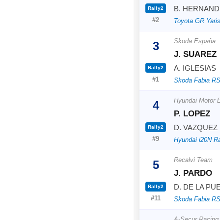
B. HERNAND
Rally2
#2
Toyota GR Yaris
Skoda España
3
J. SUAREZ
A. IGLESIAS
Rally2
#1
Skoda Fabia RS
Hyundai Motor 
4
P. LOPEZ
D. VAZQUEZ
Rally2
#9
Hyundai i20N Ra
Recalvi Team
5
J. PARDO
D. DE LA PU
Rally2
#11
Skoda Fabia RS
A-Secur Racing