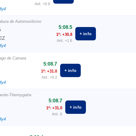
Ant.: +0.9
lly4
aluza de Automovilismo
5:08.5
S
+ info
1º: +30.8
EZ
Ant.: +1.6
lly4
Gago de Camara
5:08.7
+ info
1º: +31.0
Ant.: +0.2
lly4
rote-Titerroygatra
5:08.7
+ info
1º: +31.0
Ant.: 0
lly4