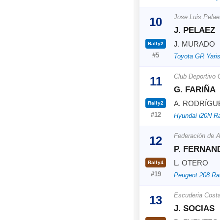
Jose Luis Pelae
10
J. PELAEZ
J. MURADO
Rally2
#5
Toyota GR Yaris
Club Deportivo
11
G. FARIÑA
A. RODRÍGU
Rally2
#12
Hyundai i20N Ra
Federación de A
12
P. FERNAN
L. OTERO
Rally4
#19
Peugeot 208 Ra
Escuderia Cost
13
J. SOCIAS