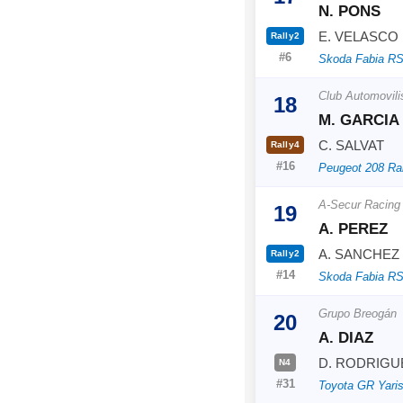
N. PONS
E. VELASCO
Rally2
#6
Skoda Fabia RS
Club Automovil
18
M. GARCIA
C. SALVAT
Rally4
#16
Peugeot 208 Ra
A-Secur Racing
19
A. PEREZ
A. SANCHEZ
Rally2
#14
Skoda Fabia RS
Grupo Breogán
20
A. DIAZ
D. RODRIGU
N4
#31
Toyota GR Yari