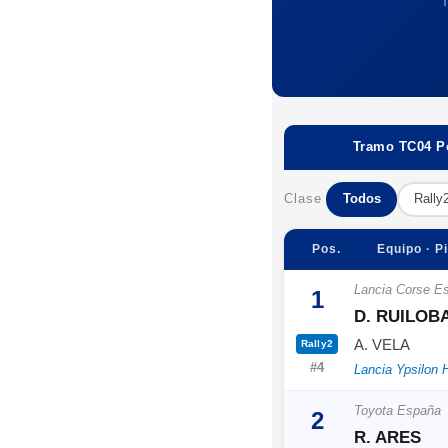
Tramo TC04 Po
Clase
Todos
Rally
Pos.
Equipo · Pi
Lancia Corse E
1
D. RUILOB
A. VELA
Rally2
#4
Lancia Ypsilon 
Toyota España
2
R. ARES