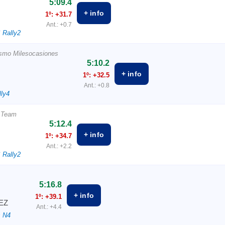
5:09.4
+ info
1º: +31.7
Ant.: +0.7
 Rally2
ismo Milesocasiones
5:10.2
+ info
1º: +32.5
Ant.: +0.8
lly4
 Team
5:12.4
+ info
1º: +34.7
Ant.: +2.2
 Rally2
5:16.8
+ info
1º: +39.1
EZ
Ant.: +4.4
s N4