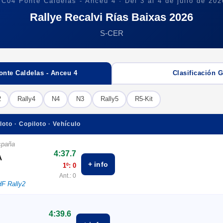
TC04 Ponte Caldelas - Anceu 4 · Del 3 al 4 de julio de 202
Rallye Recalvi Rías Baixas 2026
S-CER
nte Caldelas - Anceu 4
Clasificación 
2
Rally4
N4
N3
Rally5
R5-Kit
loto · Copiloto · Vehículo
spaña
4:37.7
A
+ info
1º: 0
Ant.: 0
HF Rally2
4:39.6