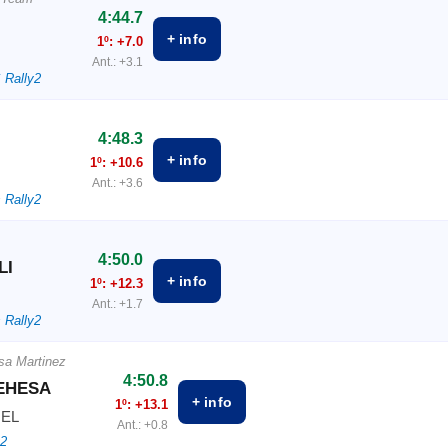
4:44.7
+ info
1º: +7.0
Ant.: +3.1
 Rally2
4:48.3
+ info
1º: +10.6
Ant.: +3.6
 Rally2
4:50.0
LI
+ info
1º: +12.3
Ant.: +1.7
 Rally2
sa Martinez
4:50.8
DEHESA
+ info
1º: +13.1
UEL
Ant.: +0.8
y2