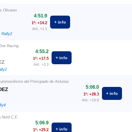
z Olivares
4:51.9
+ info
1º: +14.2
Ant.: +1.1
 Rally2
 One Racing
4:55.2
+ info
1º: +17.5
EZ
Ant.: +3.3
lly2
utomovilismo del Principado de Asturias
5:06.0
DEZ
+ info
1º: +28.3
Ant.: +10.8
lly4
a Nord C.E.
5:06.9
+ info
1º: +29.2