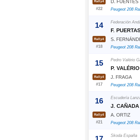
D. FUENTES
Rally4
#22
Peugeot 208 Ra
Federación And
14
F. PUERTA
S. FERNÁND
Rally4
#18
Peugeot 208 Ra
Pedro Valério 
15
P. VALÉRIO
J. FRAGA
Rally4
#17
Peugeot 208 Ra
Escudería Lanza
16
J. CAÑADA
A. ORTIZ
Rally4
#21
Peugeot 208 Ra
Skoda España
17