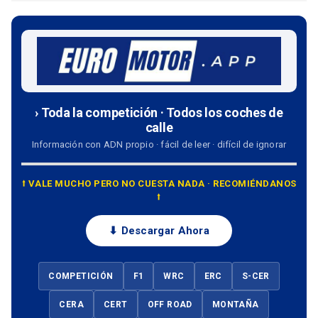
› Toda la competición · Todos los coches de
calle
Información con ADN propio · fácil de leer · difícil de ignorar
⭡ VALE MUCHO PERO NO CUESTA NADA · RECOMIÉNDANOS
⭡
⬇ Descargar Ahora
COMPETICIÓN
F1
WRC
ERC
S-CER
CERA
CERT
OFF ROAD
MONTAÑA