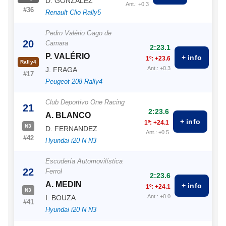
D. GONZALEZ
Ant.: +0.3
#36
Renault Clio Rally5
Pedro Valério Gago de
20
Camara
2:23.1
P. VALÉRIO
+ info
1º: +23.6
Rally4
Ant.: +0.3
J. FRAGA
#17
Peugeot 208 Rally4
Club Deportivo One Racing
21
2:23.6
A. BLANCO
+ info
1º: +24.1
N3
D. FERNANDEZ
Ant.: +0.5
#42
Hyundai i20 N N3
Escudería Automovilística
22
Ferrol
2:23.6
A. MEDIN
+ info
1º: +24.1
N3
Ant.: +0.0
I. BOUZA
#41
Hyundai i20 N N3