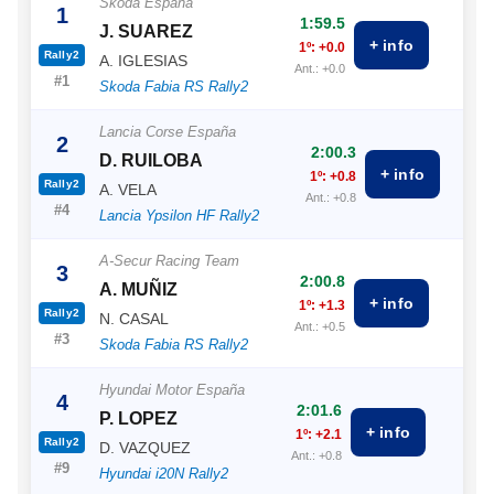
Skoda España
1
1:59.5
J. SUAREZ
+ info
1º: +0.0
Rally2
A. IGLESIAS
Ant.: +0.0
#1
Skoda Fabia RS Rally2
Lancia Corse España
2
2:00.3
D. RUILOBA
+ info
1º: +0.8
Rally2
A. VELA
Ant.: +0.8
#4
Lancia Ypsilon HF Rally2
A-Secur Racing Team
3
2:00.8
A. MUÑIZ
+ info
1º: +1.3
Rally2
N. CASAL
Ant.: +0.5
#3
Skoda Fabia RS Rally2
Hyundai Motor España
4
2:01.6
P. LOPEZ
+ info
1º: +2.1
Rally2
D. VAZQUEZ
Ant.: +0.8
#9
Hyundai i20N Rally2