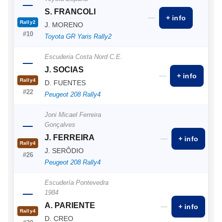
—
S. FRANCOLI
—
+ info
Rally2
J. MORENO
#10
Toyota GR Yaris Rally2
Escuderia Costa Nord C.E.
—
J. SOCIAS
—
+ info
Rally4
D. FUENTES
#22
Peugeot 208 Rally4
Joni Micael Ferreira
—
Gonçalves
J. FERREIRA
—
+ info
Rally4
J. SERÔDIO
#26
Peugeot 208 Rally4
Escudería Pontevedra
—
1984
A. PARIENTE
—
+ info
Rally4
D. CREO