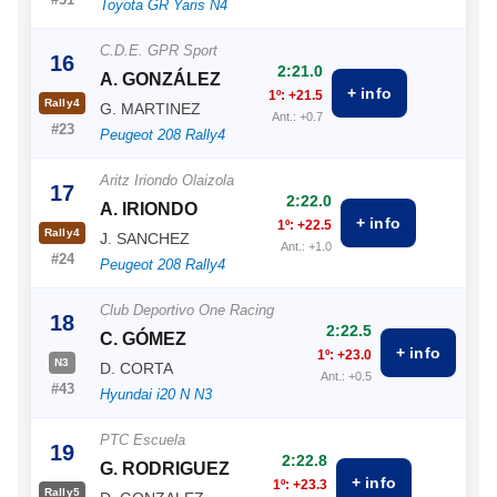
Toyota GR Yaris N4
C.D.E. GPR Sport
16
2:21.0
A. GONZÁLEZ
+ info
1º: +21.5
Rally4
G. MARTINEZ
Ant.: +0.7
#23
Peugeot 208 Rally4
Aritz Iriondo Olaizola
17
2:22.0
A. IRIONDO
+ info
1º: +22.5
Rally4
J. SANCHEZ
Ant.: +1.0
#24
Peugeot 208 Rally4
Club Deportivo One Racing
18
2:22.5
C. GÓMEZ
+ info
1º: +23.0
N3
D. CORTA
Ant.: +0.5
#43
Hyundai i20 N N3
PTC Escuela
19
2:22.8
G. RODRIGUEZ
+ info
1º: +23.3
Rally5