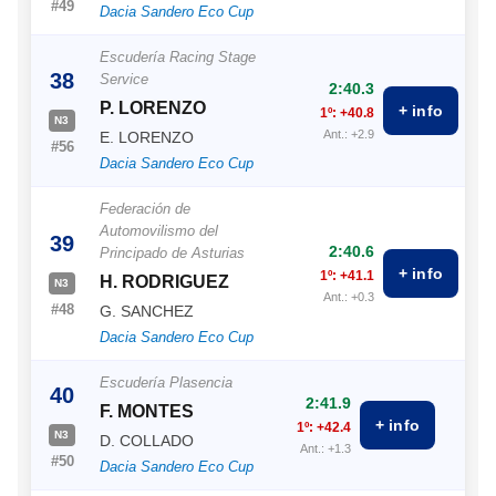
#49
Dacia Sandero Eco Cup
Escudería Racing Stage
38
Service
2:40.3
P. LORENZO
+ info
1º: +40.8
N3
Ant.: +2.9
E. LORENZO
#56
Dacia Sandero Eco Cup
Federación de
Automovilismo del
39
2:40.6
Principado de Asturias
+ info
1º: +41.1
H. RODRIGUEZ
N3
Ant.: +0.3
#48
G. SANCHEZ
Dacia Sandero Eco Cup
Escudería Plasencia
40
2:41.9
F. MONTES
+ info
1º: +42.4
N3
D. COLLADO
Ant.: +1.3
#50
Dacia Sandero Eco Cup