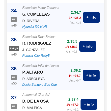
Escuderia Motor Terrassa
34
2:34.7
G. COMELLAS
+ info
1º: +35.2
N3
D. RIVERA
Ant.: +1.9
#46
Hyundai i20 N N3
Escudería Rías Baixas
35
2:35.5
R. RODRIGUEZ
+ info
1º: +36.0
Rally5
J. GONZALEZ
Ant.: +0.8
#40
Renault Clio Rally5
Escudería Villa de Llanes
36
2:36.2
P. ALFARO
+ info
1º: +36.7
N3
R. ARBOLEYA
Ant.: +0.7
#55
Dacia Sandero Eco Cup
Automóvil Club AIA
37
2:37.4
D. DE LA OSA
+ info
1º: +37.9
N3
R. MALPICA
Ant.: +1.2