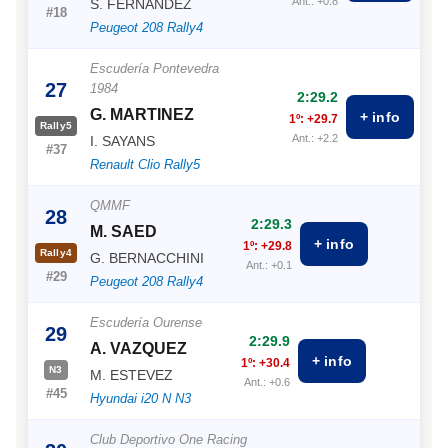
Ant.: +0.8
S. FERNÁNDEZ
#18
Peugeot 208 Rally4
Escudería Pontevedra
27
1984
2:29.2
G. MARTINEZ
+ info
1º: +29.7
Rally5
Ant.: +2.2
I. SAYANS
#37
Renault Clio Rally5
QMMF
28
2:29.3
M. SAED
+ info
1º: +29.8
Rally4
G. BERNACCHINI
Ant.: +0.1
#29
Peugeot 208 Rally4
Escudería Ourense
29
2:29.9
A. VAZQUEZ
+ info
1º: +30.4
N3
M. ESTEVEZ
Ant.: +0.6
#45
Hyundai i20 N N3
Club Deportivo One Racing