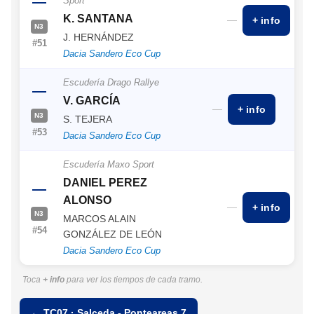
—
Sport
K. SANTANA
—
+ info
N3
J. HERNÁNDEZ
#51
Dacia Sandero Eco Cup
Escudería Drago Rallye
—
V. GARCÍA
—
+ info
N3
S. TEJERA
#53
Dacia Sandero Eco Cup
Escudería Maxo Sport
DANIEL PEREZ
—
ALONSO
—
+ info
N3
MARCOS ALAIN
#54
GONZÁLEZ DE LEÓN
Dacia Sandero Eco Cup
Toca
+ info
para ver los tiempos de cada tramo.
← TC07 · Salceda - Ponteareas 7