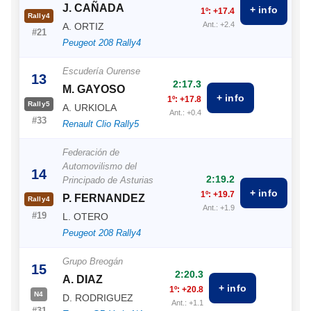
J. CAÑADA
+ info
1º: +17.4
Rally4
Ant.: +2.4
A. ORTIZ
#21
Peugeot 208 Rally4
Escudería Ourense
13
2:17.3
M. GAYOSO
+ info
1º: +17.8
Rally5
A. URKIOLA
Ant.: +0.4
#33
Renault Clio Rally5
Federación de
Automovilismo del
14
2:19.2
Principado de Asturias
+ info
1º: +19.7
P. FERNANDEZ
Rally4
Ant.: +1.9
#19
L. OTERO
Peugeot 208 Rally4
Grupo Breogán
15
2:20.3
A. DIAZ
+ info
1º: +20.8
N4
D. RODRIGUEZ
Ant.: +1.1
#31