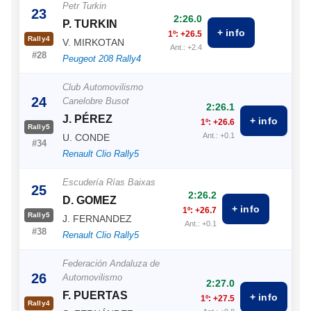
Petr Turkin
23
2:26.0
P. TURKIN
+ info
1º: +26.5
Rally4
V. MIRKOTAN
Ant.: +2.4
#28
Peugeot 208 Rally4
Club Automovilismo
24
Canelobre Busot
2:26.1
J. PÉREZ
+ info
1º: +26.6
Rally5
Ant.: +0.1
U. CONDE
#34
Renault Clio Rally5
Escudería Rías Baixas
25
2:26.2
D. GOMEZ
+ info
1º: +26.7
Rally5
J. FERNANDEZ
Ant.: +0.1
#38
Renault Clio Rally5
Federación Andaluza de
26
Automovilismo
2:27.0
F. PUERTAS
+ info
1º: +27.5
Rally4