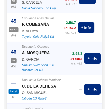
N3
S. CANCELA
Ant.: +7.0
#57
Dacia Sandero Eco Cup
Escudería Rías Baixas
45
2:56.7
P. COMESAÑA
+ info
1º: +57.2
R5-Kit
A. ALFAYA
Ant.: +1.4
#47
Toyota Yaris Rally5-Kit
Escudería Ourense
46
A. MOSQUERA
2:58.3
+ info
1º: +58.8
D. GARCIA
N3
Ant.: +1.6
Suzuki Swift Sport 1.4
#59
Booster Jet N3
Unai de la Dehesa Martinez
—
U. DE LA DEHESA
—
+ info
Rally2
O. SAN MIGUEL
#8
Citroën C3 Rally2
Toyota España