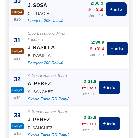
30
2:30.5
J. SOSA
+ info
1º: +31.0
Rally4
C. FRAGIEL
Ant.: +0.6
#25
Peugeot 208 Rally4
Club Escudería Miño
31
Lucense
2:30.9
J. RASILLA
+ info
1º: +31.4
Rally4
Ant.: +0.4
B. RASILLA
#27
Peugeot 208 Rally4
A-Secur Racing Team
32
2:31.8
A. PEREZ
+ info
1º: +32.3
Rally2
A. SANCHEZ
Ant.: +0.9
#14
Skoda Fabia RS Rally2
A-Secur Racing Team
33
2:32.8
J. PEREZ
+ info
1º: +33.3
Rally2
P. SÁNCHEZ
Ant.: +1.0
#15
Skoda Fabia RS Rally2