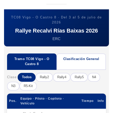
TC08 Vigo - O Castro 8 · Del 3 al 5 de julio de
2026
Rallye Recalvi Rías Baixas 2026
ERC
Tramo TC08 Vigo - O
Clasificación General
Castro 8
Clase
Todos
Rally2
Rally4
Rally5
N4
N3
R5-Kit
Equipo · Piloto · Copiloto ·
Pos.
Tiempo
Info
Vehículo