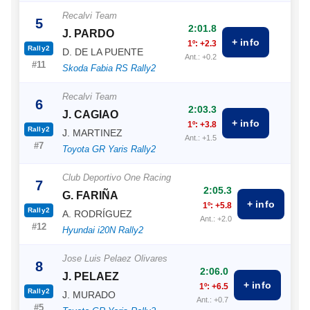
Recalvi Team
5
2:01.8
J. PARDO
+ info
1º: +2.3
Rally2
D. DE LA PUENTE
Ant.: +0.2
#11
Skoda Fabia RS Rally2
Recalvi Team
6
2:03.3
J. CAGIAO
+ info
1º: +3.8
Rally2
J. MARTINEZ
Ant.: +1.5
#7
Toyota GR Yaris Rally2
Club Deportivo One Racing
7
2:05.3
G. FARIÑA
+ info
1º: +5.8
Rally2
A. RODRÍGUEZ
Ant.: +2.0
#12
Hyundai i20N Rally2
Jose Luis Pelaez Olivares
8
2:06.0
J. PELAEZ
+ info
1º: +6.5
Rally2
J. MURADO
Ant.: +0.7
#5