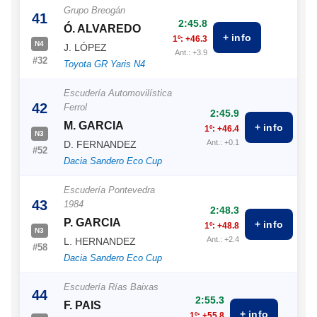
Grupo Breogán
41
2:45.8
Ó. ALVAREDO
+ info
1º: +46.3
N4
J. LÓPEZ
Ant.: +3.9
#32
Toyota GR Yaris N4
Escudería Automovilística
42
Ferrol
2:45.9
M. GARCIA
+ info
1º: +46.4
N3
Ant.: +0.1
D. FERNANDEZ
#52
Dacia Sandero Eco Cup
Escudería Pontevedra
43
1984
2:48.3
P. GARCIA
+ info
1º: +48.8
N3
Ant.: +2.4
L. HERNANDEZ
#58
Dacia Sandero Eco Cup
Escudería Rías Baixas
44
2:55.3
F. PAIS
+ info
1º: +55.8