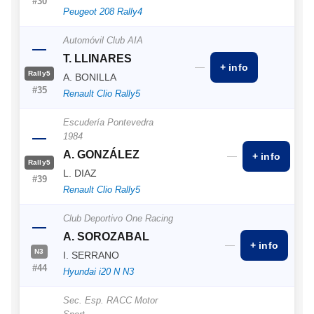
#30
Peugeot 208 Rally4
Automóvil Club AIA
—
T. LLINARES
—
+ info
Rally5
A. BONILLA
#35
Renault Clio Rally5
Escudería Pontevedra
—
1984
A. GONZÁLEZ
—
+ info
Rally5
L. DIAZ
#39
Renault Clio Rally5
Club Deportivo One Racing
—
A. SOROZABAL
—
+ info
N3
I. SERRANO
#44
Hyundai i20 N N3
Sec. Esp. RACC Motor