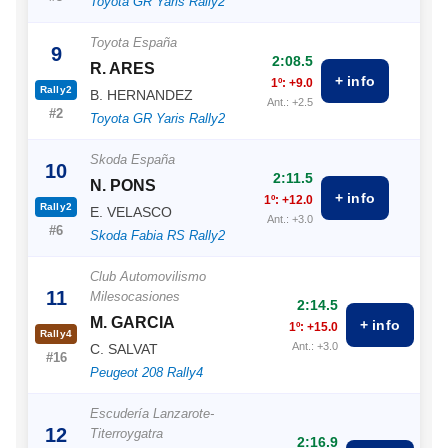
Toyota GR Yaris Rally2
Toyota España
9
2:08.5
R. ARES
+ info
1º: +9.0
Rally2
B. HERNANDEZ
Ant.: +2.5
#2
Toyota GR Yaris Rally2
Skoda España
10
2:11.5
N. PONS
+ info
1º: +12.0
Rally2
E. VELASCO
Ant.: +3.0
#6
Skoda Fabia RS Rally2
Club Automovilismo
11
Milesocasiones
2:14.5
M. GARCIA
+ info
1º: +15.0
Rally4
Ant.: +3.0
C. SALVAT
#16
Peugeot 208 Rally4
Escudería Lanzarote-
12
Titerroygatra
2:16.9